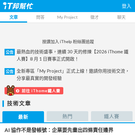
登入
文章
問答
My Project
徵才
聊天
按讚加入 iThelp 粉絲團追蹤
最熱血的技術盛事，連續 30 天的修煉【2026 iThome 鐵
公告
人賽】8 月 1 日賽事正式開啟！
全新專區「My Project」正式上線！邀請你用技術交流，
公告
分享最真實的開發經驗
前往 iThome鐵人賽
技術文章
熱門
鐵人賽
最新
AI 協作不是發帳號：企業要先畫出四條責任邊界