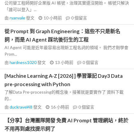
公司替工程師開好企業版 AI 帳號，治理其實還沒開始。 帳號只解決
「誰可以登入」...
由
ryanvale
發文
10 小時前
0
個留言
從 Prompt 到 Graph Engineering：這些不只是新名
詞，而是 AI Agent 踩坑後衍生的工程
AI Agent 可能是近年最容易出現新工程名詞的領域。 我們才剛學會
Prom...
由
hardness1020
發文
13 小時前
0
個留言
[Machine Learning A-Z [2026] ] 學習筆記 Day3 Data
pre-processing with Python
了解Data Pre-processing的概念後，接著就是要實作了 資料下載
的...
由
duckravel48
發文
16 小時前
0
個留言
【分享】台灣團隊開發 免費 AI Prompt 管理網站，終於
不用再到處找提示詞了