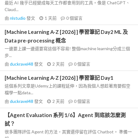
最近 AI 幾乎已經變成每天工作都會用到的工具。像是 ChatGPT、
Claud...
由
nlstudio
發文
1 天前
0
個留言
[Machine Learning A-Z [2026] ] 學習筆記 Day2 ML 及
Data pre-processing 概念
一邊要上課一邊還要寫這個不容易! 整個machine learning分成三個
步...
由
duckravel48
發文
2 天前
0
個留言
[Machine Learning A-Z [2026] ] 學習筆記 Day1
這個系列文章是Udemy上的課程延伸，因為我個人想趁著育嬰假空
檔學一點data...
由
duckravel48
發文
2 天前
0
個留言
【Agent Evaluation 系列 1/6】Agent 到底該怎麼測
試？
很多團隊評估 Agent 的方法，其實還停留在評估 Chatbot。 準備一