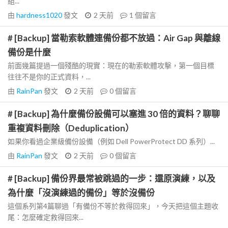
組...
由
hardness1020
發文
2 天前
1
個留言
# [Backup] 當勒索軟體連備份都不放過：Air Gap 與離線
備份是什麼
前面幾篇提過一個殘酷的現實：現在的勒索軟體攻擊，第一個目標
往往不是你的正式資料，...
由
RainPan
發文
2 天前
0
個留言
# [Backup] 為什麼備份設備可以塞進 30 倍的資料？聊聊
重複資料刪除（Deduplication）
如果你看過企業級備份設備（例如 Dell PowerProtect DD 系列）...
由
RainPan
發文
2 天前
0
個留言
# [Backup] 備份界最常被跳過的一步：還原演練，以及
為什麼「沒演練過的備份」等於沒備份
這個系列第4篇聊過「有備份不等於救得回來」，今天把這個主題收
尾：怎麼確定救得回來...