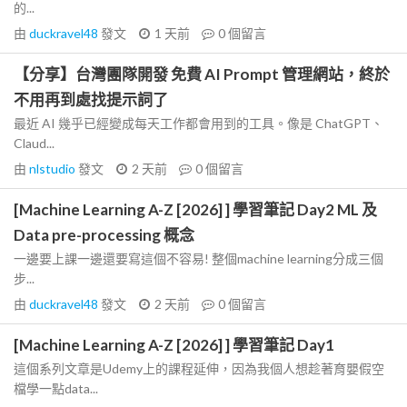
的...
由
duckravel48
發文
1 天前
0
個留言
【分享】台灣團隊開發 免費 AI Prompt 管理網站，終於
不用再到處找提示詞了
最近 AI 幾乎已經變成每天工作都會用到的工具。像是 ChatGPT、
Claud...
由
nlstudio
發文
2 天前
0
個留言
[Machine Learning A-Z [2026] ] 學習筆記 Day2 ML 及
Data pre-processing 概念
一邊要上課一邊還要寫這個不容易! 整個machine learning分成三個
步...
由
duckravel48
發文
2 天前
0
個留言
[Machine Learning A-Z [2026] ] 學習筆記 Day1
這個系列文章是Udemy上的課程延伸，因為我個人想趁著育嬰假空
檔學一點data...