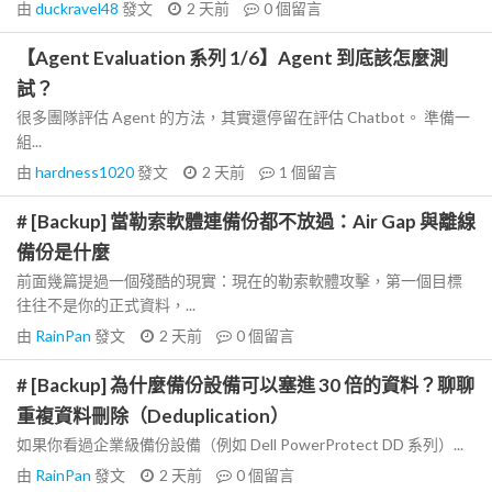
由
duckravel48
發文
2 天前
0
個留言
【Agent Evaluation 系列 1/6】Agent 到底該怎麼測
試？
很多團隊評估 Agent 的方法，其實還停留在評估 Chatbot。 準備一
組...
由
hardness1020
發文
2 天前
1
個留言
# [Backup] 當勒索軟體連備份都不放過：Air Gap 與離線
備份是什麼
前面幾篇提過一個殘酷的現實：現在的勒索軟體攻擊，第一個目標
往往不是你的正式資料，...
由
RainPan
發文
2 天前
0
個留言
# [Backup] 為什麼備份設備可以塞進 30 倍的資料？聊聊
重複資料刪除（Deduplication）
如果你看過企業級備份設備（例如 Dell PowerProtect DD 系列）...
由
RainPan
發文
2 天前
0
個留言