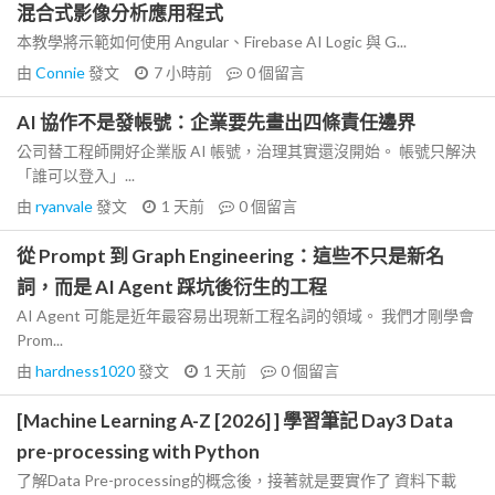
混合式影像分析應用程式
本教學將示範如何使用 Angular、Firebase AI Logic 與 G...
由
Connie
發文
7 小時前
0
個留言
AI 協作不是發帳號：企業要先畫出四條責任邊界
公司替工程師開好企業版 AI 帳號，治理其實還沒開始。 帳號只解決
「誰可以登入」...
由
ryanvale
發文
1 天前
0
個留言
從 Prompt 到 Graph Engineering：這些不只是新名
詞，而是 AI Agent 踩坑後衍生的工程
AI Agent 可能是近年最容易出現新工程名詞的領域。 我們才剛學會
Prom...
由
hardness1020
發文
1 天前
0
個留言
[Machine Learning A-Z [2026] ] 學習筆記 Day3 Data
pre-processing with Python
了解Data Pre-processing的概念後，接著就是要實作了 資料下載