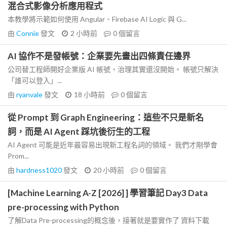
混合式影像分析應用程式
本教學將示範如何使用 Angular、Firebase AI Logic 與 G...
由
Connie
發文
2 小時前
0
個留言
AI 協作不是發帳號：企業要先畫出四條責任邊界
公司替工程師開好企業版 AI 帳號，治理其實還沒開始。 帳號只解決
「誰可以登入」...
由
ryanvale
發文
18 小時前
0
個留言
從 Prompt 到 Graph Engineering：這些不只是新名
詞，而是 AI Agent 踩坑後衍生的工程
AI Agent 可能是近年最容易出現新工程名詞的領域。 我們才剛學會
Prom...
由
hardness1020
發文
20 小時前
0
個留言
[Machine Learning A-Z [2026] ] 學習筆記 Day3 Data
pre-processing with Python
了解Data Pre-processing的概念後，接著就是要實作了 資料下載