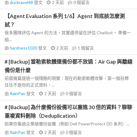
由
duckravel48
發文
2 天前
0
個留言
【Agent Evaluation 系列 1/6】Agent 到底該怎麼測
試？
很多團隊評估 Agent 的方法，其實還停留在評估 Chatbot。 準備一
組...
由
hardness1020
發文
2 天前
1
個留言
# [Backup] 當勒索軟體連備份都不放過：Air Gap 與離線
備份是什麼
前面幾篇提過一個殘酷的現實：現在的勒索軟體攻擊，第一個目標
往往不是你的正式資料，...
由
RainPan
發文
2 天前
0
個留言
# [Backup] 為什麼備份設備可以塞進 30 倍的資料？聊聊
重複資料刪除（Deduplication）
如果你看過企業級備份設備（例如 Dell PowerProtect DD 系列）...
由
RainPan
發文
2 天前
0
個留言