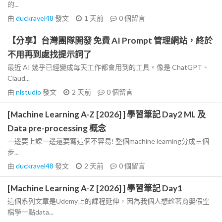
的...
由
duckravel48
發文
1 天前
0
個留言
【分享】台灣團隊開發 免費 AI Prompt 管理網站，終於
不用再到處找提示詞了
最近 AI 幾乎已經變成每天工作都會用到的工具。像是 ChatGPT、
Claud...
由
nlstudio
發文
2 天前
0
個留言
[Machine Learning A-Z [2026] ] 學習筆記 Day2 ML 及
Data pre-processing 概念
一邊要上課一邊還要寫這個不容易! 整個machine learning分成三個
步...
由
duckravel48
發文
2 天前
0
個留言
[Machine Learning A-Z [2026] ] 學習筆記 Day1
這個系列文章是Udemy上的課程延伸，因為我個人想趁著育嬰假空
檔學一點data...