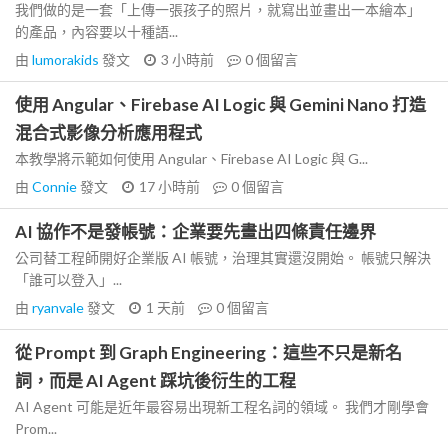
我們做的是一套「上傳一張孩子的照片，就寫出並畫出一本繪本」
的產品，內容要以十種語...
由
lumorakids
發文
3 小時前
0
個留言
使用 Angular、Firebase AI Logic 與 Gemini Nano 打造
混合式影像分析應用程式
本教學將示範如何使用 Angular、Firebase AI Logic 與 G...
由
Connie
發文
17 小時前
0
個留言
AI 協作不是發帳號：企業要先畫出四條責任邊界
公司替工程師開好企業版 AI 帳號，治理其實還沒開始。 帳號只解決
「誰可以登入」...
由
ryanvale
發文
1 天前
0
個留言
從 Prompt 到 Graph Engineering：這些不只是新名
詞，而是 AI Agent 踩坑後衍生的工程
AI Agent 可能是近年最容易出現新工程名詞的領域。 我們才剛學會
Prom...