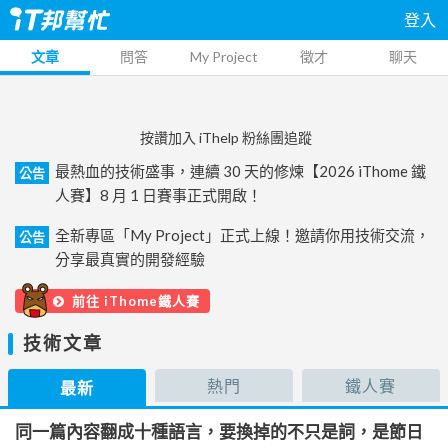
登入
文章
問答
My Project
徵才
聊天
按讚加入 iThelp 粉絲團追蹤
最熱血的技術盛事，連續 30 天的修煉【2026 iThome 鐵
公告
人賽】8 月 1 日賽事正式開啟！
全新專區「My Project」正式上線！邀請你用技術交流，
公告
分享最真實的開發經驗
前往 iThome鐵人賽
技術文章
熱門
鐵人賽
最新
同一篇內容翻成十種語言，要換掉的不只是詞，是節日