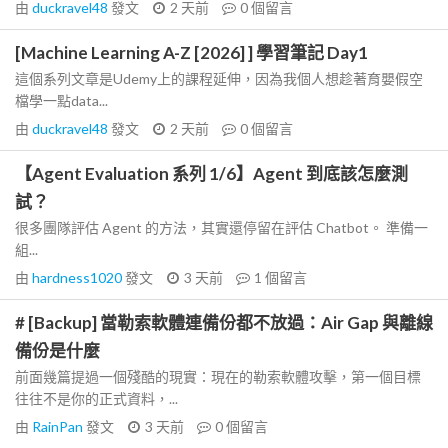
由
duckravel48
發文
2 天前
0
個留言
[Machine Learning A-Z [2026] ] 學習筆記 Day1
這個系列文章是Udemy上的課程延伸，因為我個人想趁著育嬰假空
檔學一點data...
由
duckravel48
發文
2 天前
0
個留言
【Agent Evaluation 系列 1/6】Agent 到底該怎麼測
試？
很多團隊評估 Agent 的方法，其實還停留在評估 Chatbot。 準備一
組...
由
hardness1020
發文
3 天前
1
個留言
# [Backup] 當勒索軟體連備份都不放過：Air Gap 與離線
備份是什麼
前面幾篇提過一個殘酷的現實：現在的勒索軟體攻擊，第一個目標
往往不是你的正式資料，...
由
RainPan
發文
3 天前
0
個留言