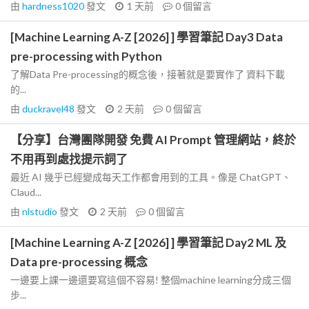
由
hardness1020
發文
1 天前
0
個留言
[Machine Learning A-Z [2026] ] 學習筆記 Day3 Data
pre-processing with Python
了解Data Pre-processing的概念後，接著就是要實作了 資料下載
的...
由
duckravel48
發文
2 天前
0
個留言
【分享】台灣團隊開發 免費 AI Prompt 管理網站，終於
不用再到處找提示詞了
最近 AI 幾乎已經變成每天工作都會用到的工具。像是 ChatGPT、
Claud...
由
nlstudio
發文
2 天前
0
個留言
[Machine Learning A-Z [2026] ] 學習筆記 Day2 ML 及
Data pre-processing 概念
一邊要上課一邊還要寫這個不容易! 整個machine learning分成三個
步...