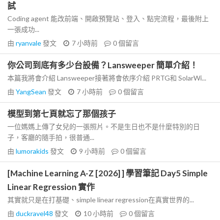
試
Coding agent 能改前端、開啟預覽站、登入、點完流程，最後附上
一張成功...
由
ryanvale
發文
7 小時前
0
個留言
你公司到底有多少台設備？Lansweeper 簡單介紹！
本篇我將會介紹 Lansweeper接著將會依序介紹 PRTG和 SolarWi...
由
YangSean
發文
7 小時前
0
個留言
模型到第七頁就忘了那個孩子
一位媽媽上傳了女兒的一張照片。不是生日也不是什麼特別的日
子，客廳的隨手拍，很普通...
由
lumorakids
發文
9 小時前
0
個留言
[Machine Learning A-Z [2026] ] 學習筆記 Day5 Simple
Linear Regression 實作
其實就只是在打基礎、simple linear regression在真實世界的...
由
duckravel48
發文
10 小時前
0
個留言