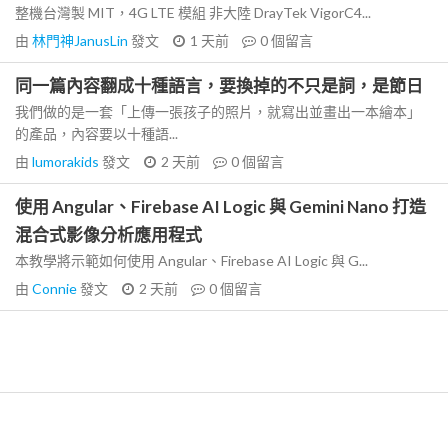
整機台灣製 MIT，4G LTE 模組 非大陸 DrayTek VigorC4...
由
林門神JanusLin
發文
1 天前
0
個留言
同一篇內容翻成十種語言，要換掉的不只是詞，是節日
我們做的是一套「上傳一張孩子的照片，就寫出並畫出一本繪本」
的產品，內容要以十種語...
由
lumorakids
發文
2 天前
0
個留言
使用 Angular、Firebase AI Logic 與 Gemini Nano 打造
混合式影像分析應用程式
本教學將示範如何使用 Angular、Firebase AI Logic 與 G...
由
Connie
發文
2 天前
0
個留言