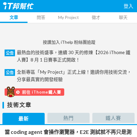
登入
文章
問答
My Project
徵才
聊天
按讚加入 iThelp 粉絲團追蹤
最熱血的技術盛事，連續 30 天的修煉【2026 iThome 鐵
公告
人賽】8 月 1 日賽事正式開啟！
全新專區「My Project」正式上線！邀請你用技術交流，
公告
分享最真實的開發經驗
前往 iThome鐵人賽
技術文章
熱門
鐵人賽
最新
當 coding agent 會操作瀏覽器，E2E 測試就不再只是測