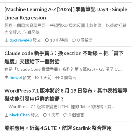
[Machine Learning A-Z [2026] ] 學習筆記 Day4 - Simple
Linear Regression
經過一個周末發現需要一些調整XD 周末反而比較忙碌，以後就打算
周間發文了~雖然是...
由
duckravel48
發文
10 小時前
0
個留言
Claude code 新手篇 5：換 section 不斷線 — 把「當下
進度」交接給下一個對話
這是「Claude Code 實戰手冊」系列的第五篇(G5)。G3 講了 CL...
由
timwei
發文
1 天前
0
個留言
WordPress 7.1 版本將於 8 月 19 日發布，其中表格無障
礙功能引發用戶群的擔憂？
WordPress 7.1 版本會變更 HTML 裡的 Table 的結構，其...
由
Mack Chan
發文
1 天前
0
個留言
船舶應用，近海 4G LTE，航運 Starlink 整合運用