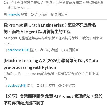
公司替工程師開好企業版 AI 帳號，治理其實還沒開始。 帳號只解決
「誰可以登入」...
由
ryanvale
發文
7 小時前
0
個留言
從 Prompt 到 Graph Engineering：這些不只是新名
詞，而是 AI Agent 踩坑後衍生的工程
AI Agent 可能是近年最容易出現新工程名詞的領域。 我們才剛學會
Prom...
由
hardness1020
發文
10 小時前
0
個留言
[Machine Learning A-Z [2026] ] 學習筆記 Day3 Data
pre-processing with Python
了解Data Pre-processing的概念後，接著就是要實作了 資料下載
的...
由
duckravel48
發文
13 小時前
0
個留言
【分享】台灣團隊開發 免費 AI Prompt 管理網站，終於
不用再到處找提示詞了