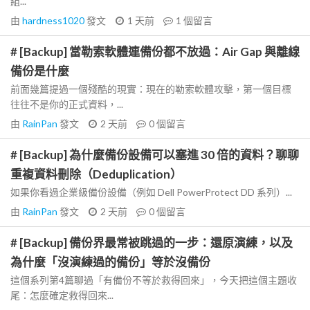
組...
由
hardness1020
發文
1 天前
1
個留言
# [Backup] 當勒索軟體連備份都不放過：Air Gap 與離線
備份是什麼
前面幾篇提過一個殘酷的現實：現在的勒索軟體攻擊，第一個目標
往往不是你的正式資料，...
由
RainPan
發文
2 天前
0
個留言
# [Backup] 為什麼備份設備可以塞進 30 倍的資料？聊聊
重複資料刪除（Deduplication）
如果你看過企業級備份設備（例如 Dell PowerProtect DD 系列）...
由
RainPan
發文
2 天前
0
個留言
# [Backup] 備份界最常被跳過的一步：還原演練，以及
為什麼「沒演練過的備份」等於沒備份
這個系列第4篇聊過「有備份不等於救得回來」，今天把這個主題收
尾：怎麼確定救得回來...