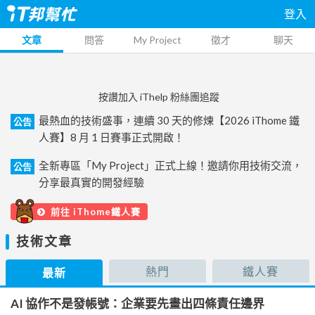
登入
文章
問答
My Project
徵才
聊天
按讚加入 iThelp 粉絲團追蹤
最熱血的技術盛事，連續 30 天的修煉【2026 iThome 鐵
公告
人賽】8 月 1 日賽事正式開啟！
全新專區「My Project」正式上線！邀請你用技術交流，
公告
分享最真實的開發經驗
前往 iThome鐵人賽
技術文章
熱門
鐵人賽
最新
AI 協作不是發帳號：企業要先畫出四條責任邊界