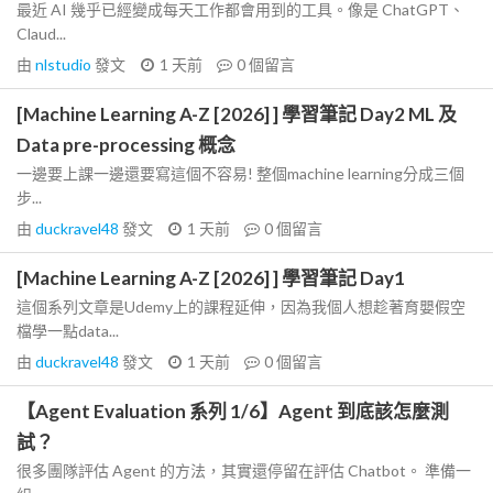
最近 AI 幾乎已經變成每天工作都會用到的工具。像是 ChatGPT、
Claud...
由
nlstudio
發文
1 天前
0
個留言
[Machine Learning A-Z [2026] ] 學習筆記 Day2 ML 及
Data pre-processing 概念
一邊要上課一邊還要寫這個不容易! 整個machine learning分成三個
步...
由
duckravel48
發文
1 天前
0
個留言
[Machine Learning A-Z [2026] ] 學習筆記 Day1
這個系列文章是Udemy上的課程延伸，因為我個人想趁著育嬰假空
檔學一點data...
由
duckravel48
發文
1 天前
0
個留言
【Agent Evaluation 系列 1/6】Agent 到底該怎麼測
試？
很多團隊評估 Agent 的方法，其實還停留在評估 Chatbot。 準備一