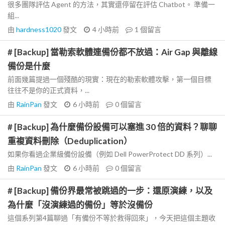
很多團隊評估 Agent 的方法，其實還停留在評估 Chatbot。 準備一
組...
由
hardness1020
發文
4 小時前
1
個留言
# [Backup] 當勒索軟體連備份都不放過：Air Gap 與離線
備份是什麼
前面幾篇提過一個殘酷的現實：現在的勒索軟體攻擊，第一個目標
往往不是你的正式資料，...
由
RainPan
發文
6 小時前
0
個留言
# [Backup] 為什麼備份設備可以塞進 30 倍的資料？聊聊
重複資料刪除（Deduplication）
如果你看過企業級備份設備（例如 Dell PowerProtect DD 系列）...
由
RainPan
發文
6 小時前
0
個留言
# [Backup] 備份界最常被跳過的一步：還原演練，以及
為什麼「沒演練過的備份」等於沒備份
這個系列第4篇聊過「有備份不等於救得回來」，今天把這個主題收