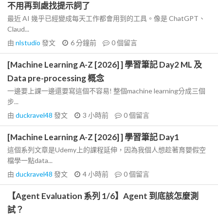
不用再到處找提示詞了
最近 AI 幾乎已經變成每天工作都會用到的工具。像是 ChatGPT、
Claud...
由
nlstudio
發文
6 分鐘前
0
個留言
[Machine Learning A-Z [2026] ] 學習筆記 Day2 ML 及
Data pre-processing 概念
一邊要上課一邊還要寫這個不容易! 整個machine learning分成三個
步...
由
duckravel48
發文
3 小時前
0
個留言
[Machine Learning A-Z [2026] ] 學習筆記 Day1
這個系列文章是Udemy上的課程延伸，因為我個人想趁著育嬰假空
檔學一點data...
由
duckravel48
發文
4 小時前
0
個留言
【Agent Evaluation 系列 1/6】Agent 到底該怎麼測
試？