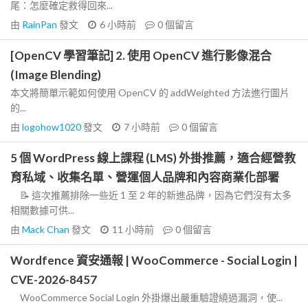
尾：怎麼確定救得回來...
由
RainPan
發文
6 小時前
0
個留言
[OpenCV 學習筆記] 2. 使用 OpenCV 進行影像混合
(Image Blending)
本文將簡單示範如何使用 OpenCV 的 addWeighted 方法進行圖片
的...
由
logohow1020
發文
7 小時前
0
個留言
5 個 WordPress 線上課程 (LMS) 外掛推薦，適合經營教
育私域、收集名單、營運個人品牌和內容商業化部署
📝 這次推薦排除一些近 1 至 2 年的新進品牌，因為它們沒有太多
相關數據可供...
由
Mack Chan
發文
11 小時前
0
個留言
Wordfence 資安通報 | WooCommerce - Social Login |
CVE-2026-8457
WooCommerce Social Login 外掛爆出嚴重驗證繞過漏洞，使...