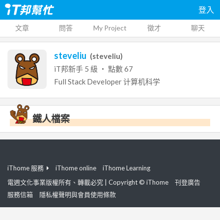
登入
文章
問答
My Project
徵才
聊天
steveliu
(
steveliu
)
iT邦新手
5
級 ‧ 點數
67
Full Stack Developer
计算机科学
鐵人檔案
iThome 服務
iThome online
iThome Learning
電週文化事業版權所有、轉載必究 | Copyright © iThome
刊登廣告
服務信箱
隱私權聲明與會員使用條款