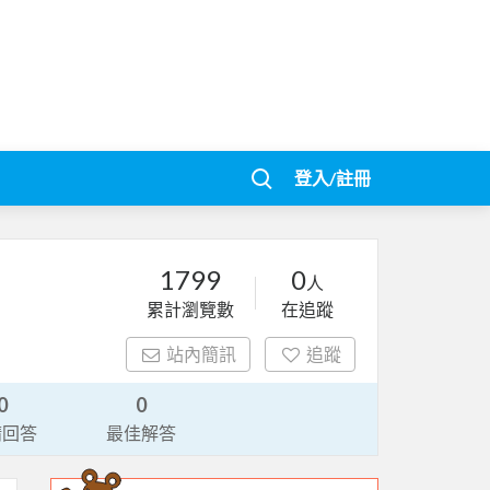
登入/註冊
1799
0
人
累計瀏覽數
在追蹤
站內簡訊
追蹤
0
0
請回答
最佳解答