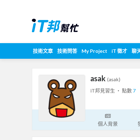
技術文章
技術問答
My Project
iT 徵才
聊
asak
(asak)
iT邦見習生 ‧ 點數
7
個人背景