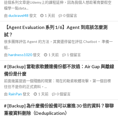
這個系列文章是Udemy上的課程延伸，因為我個人想趁著育嬰假空
檔學一點data...
由
duckravel48
發文
1 天前
0
個留言
【Agent Evaluation 系列 1/6】Agent 到底該怎麼測
試？
很多團隊評估 Agent 的方法，其實還停留在評估 Chatbot。 準備一
組...
由
hardness1020
發文
1 天前
1
個留言
# [Backup] 當勒索軟體連備份都不放過：Air Gap 與離線
備份是什麼
前面幾篇提過一個殘酷的現實：現在的勒索軟體攻擊，第一個目標
往往不是你的正式資料，...
由
RainPan
發文
1 天前
0
個留言
# [Backup] 為什麼備份設備可以塞進 30 倍的資料？聊聊
重複資料刪除（Deduplication）