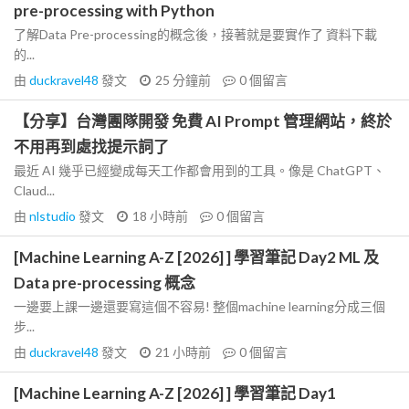
pre-processing with Python
了解Data Pre-processing的概念後，接著就是要實作了 資料下載
的...
由
duckravel48
發文
25 分鐘前
0
個留言
【分享】台灣團隊開發 免費 AI Prompt 管理網站，終於
不用再到處找提示詞了
最近 AI 幾乎已經變成每天工作都會用到的工具。像是 ChatGPT、
Claud...
由
nlstudio
發文
18 小時前
0
個留言
[Machine Learning A-Z [2026] ] 學習筆記 Day2 ML 及
Data pre-processing 概念
一邊要上課一邊還要寫這個不容易! 整個machine learning分成三個
步...
由
duckravel48
發文
21 小時前
0
個留言
[Machine Learning A-Z [2026] ] 學習筆記 Day1