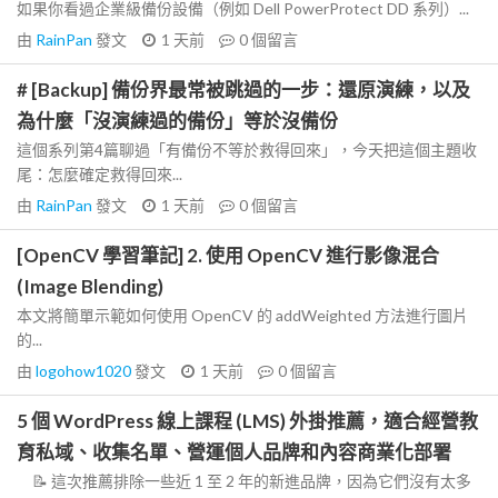
如果你看過企業級備份設備（例如 Dell PowerProtect DD 系列）...
由
RainPan
發文
1 天前
0
個留言
# [Backup] 備份界最常被跳過的一步：還原演練，以及
為什麼「沒演練過的備份」等於沒備份
這個系列第4篇聊過「有備份不等於救得回來」，今天把這個主題收
尾：怎麼確定救得回來...
由
RainPan
發文
1 天前
0
個留言
[OpenCV 學習筆記] 2. 使用 OpenCV 進行影像混合
(Image Blending)
本文將簡單示範如何使用 OpenCV 的 addWeighted 方法進行圖片
的...
由
logohow1020
發文
1 天前
0
個留言
5 個 WordPress 線上課程 (LMS) 外掛推薦，適合經營教
育私域、收集名單、營運個人品牌和內容商業化部署
📝 這次推薦排除一些近 1 至 2 年的新進品牌，因為它們沒有太多