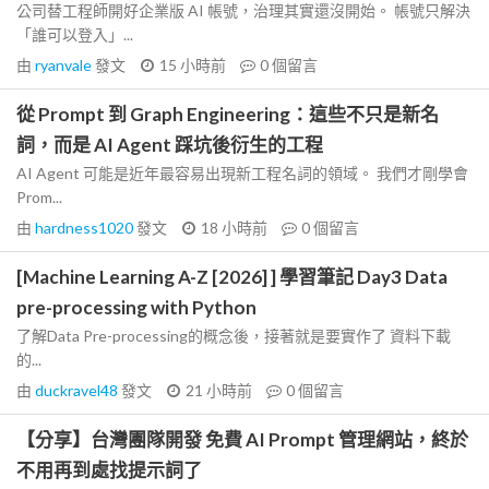
公司替工程師開好企業版 AI 帳號，治理其實還沒開始。 帳號只解決
「誰可以登入」...
由
ryanvale
發文
15 小時前
0
個留言
從 Prompt 到 Graph Engineering：這些不只是新名
詞，而是 AI Agent 踩坑後衍生的工程
AI Agent 可能是近年最容易出現新工程名詞的領域。 我們才剛學會
Prom...
由
hardness1020
發文
18 小時前
0
個留言
[Machine Learning A-Z [2026] ] 學習筆記 Day3 Data
pre-processing with Python
了解Data Pre-processing的概念後，接著就是要實作了 資料下載
的...
由
duckravel48
發文
21 小時前
0
個留言
【分享】台灣團隊開發 免費 AI Prompt 管理網站，終於
不用再到處找提示詞了