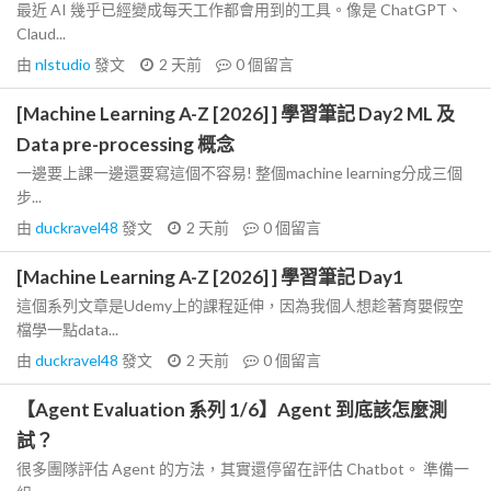
最近 AI 幾乎已經變成每天工作都會用到的工具。像是 ChatGPT、
Claud...
由
nlstudio
發文
2 天前
0
個留言
[Machine Learning A-Z [2026] ] 學習筆記 Day2 ML 及
Data pre-processing 概念
一邊要上課一邊還要寫這個不容易! 整個machine learning分成三個
步...
由
duckravel48
發文
2 天前
0
個留言
[Machine Learning A-Z [2026] ] 學習筆記 Day1
這個系列文章是Udemy上的課程延伸，因為我個人想趁著育嬰假空
檔學一點data...
由
duckravel48
發文
2 天前
0
個留言
【Agent Evaluation 系列 1/6】Agent 到底該怎麼測
試？
很多團隊評估 Agent 的方法，其實還停留在評估 Chatbot。 準備一