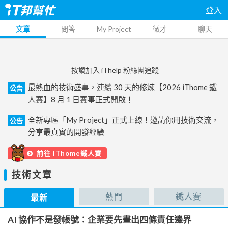
登入
文章
問答
My Project
徵才
聊天
按讚加入 iThelp 粉絲團追蹤
最熱血的技術盛事，連續 30 天的修煉【2026 iThome 鐵
公告
人賽】8 月 1 日賽事正式開啟！
全新專區「My Project」正式上線！邀請你用技術交流，
公告
分享最真實的開發經驗
前往 iThome鐵人賽
技術文章
熱門
鐵人賽
最新
AI 協作不是發帳號：企業要先畫出四條責任邊界