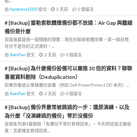
組...
由
hardness1020
發文
2 天前
1
個留言
# [Backup] 當勒索軟體連備份都不放過：Air Gap 與離線
備份是什麼
前面幾篇提過一個殘酷的現實：現在的勒索軟體攻擊，第一個目標
往往不是你的正式資料，...
由
RainPan
發文
2 天前
0
個留言
# [Backup] 為什麼備份設備可以塞進 30 倍的資料？聊聊
重複資料刪除（Deduplication）
如果你看過企業級備份設備（例如 Dell PowerProtect DD 系列）...
由
RainPan
發文
2 天前
0
個留言
# [Backup] 備份界最常被跳過的一步：還原演練，以及
為什麼「沒演練過的備份」等於沒備份
這個系列第4篇聊過「有備份不等於救得回來」，今天把這個主題收
尾：怎麼確定救得回來...