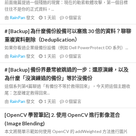
前面幾篇提過一個殘酷的現實：現在的勒索軟體攻擊，第一個目標
往往不是你的正式資料，...
由
RainPan
發文
1 天前
0
個留言
# [Backup] 為什麼備份設備可以塞進 30 倍的資料？聊聊
重複資料刪除（Deduplication）
如果你看過企業級備份設備（例如 Dell PowerProtect DD 系列）...
由
RainPan
發文
1 天前
0
個留言
# [Backup] 備份界最常被跳過的一步：還原演練，以及
為什麼「沒演練過的備份」等於沒備份
這個系列第4篇聊過「有備份不等於救得回來」，今天把這個主題收
尾：怎麼確定救得回來...
由
RainPan
發文
1 天前
0
個留言
[OpenCV 學習筆記] 2. 使用 OpenCV 進行影像混合
(Image Blending)
本文將簡單示範如何使用 OpenCV 的 addWeighted 方法進行圖片