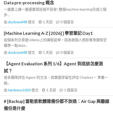
Data pre-processing 概念
一邊要上課一邊還要寫這個不容易! 整個machine learning分成三個
步...
由
duckravel48
發文
1 天前
0
個留言
[Machine Learning A-Z [2026] ] 學習筆記 Day1
這個系列文章是Udemy上的課程延伸，因為我個人想趁著育嬰假空
檔學一點data...
由
duckravel48
發文
1 天前
0
個留言
【Agent Evaluation 系列 1/6】Agent 到底該怎麼測
試？
很多團隊評估 Agent 的方法，其實還停留在評估 Chatbot。 準備一
組...
由
hardness1020
發文
1 天前
1
個留言
# [Backup] 當勒索軟體連備份都不放過：Air Gap 與離線
備份是什麼