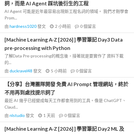
詞，而是 AI Agent 踩坑後衍生的工程
AI Agent 可能是近年最容易出現新工程名詞的領域。 我們才剛學會
Prom...
由
hardness1020
發文
2 小時前
0
個留言
[Machine Learning A-Z [2026] ] 學習筆記 Day3 Data
pre-processing with Python
了解Data Pre-processing的概念後，接著就是要實作了 資料下載
的...
由
duckravel48
發文
5 小時前
0
個留言
【分享】台灣團隊開發 免費 AI Prompt 管理網站，終於
不用再到處找提示詞了
最近 AI 幾乎已經變成每天工作都會用到的工具。像是 ChatGPT、
Claud...
由
nlstudio
發文
1 天前
0
個留言
[Machine Learning A-Z [2026] ] 學習筆記 Day2 ML 及