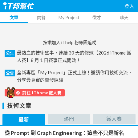
登入
文章
問答
My Project
徵才
聊天
按讚加入 iThelp 粉絲團追蹤
最熱血的技術盛事，連續 30 天的修煉【2026 iThome 鐵
公告
人賽】8 月 1 日賽事正式開啟！
全新專區「My Project」正式上線！邀請你用技術交流，
公告
分享最真實的開發經驗
前往 iThome鐵人賽
技術文章
熱門
鐵人賽
最新
從 Prompt 到 Graph Engineering：這些不只是新名