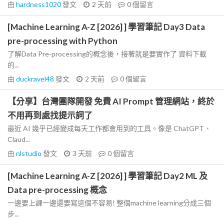
由
hardness1020
發文
2 天前
0
個留言
[Machine Learning A-Z [2026] ] 學習筆記 Day3 Data
pre-processing with Python
了解Data Pre-processing的概念後，接著就是要實作了 資料下載
的...
由
duckravel48
發文
2 天前
0
個留言
【分享】台灣團隊開發 免費 AI Prompt 管理網站，終於
不用再到處找提示詞了
最近 AI 幾乎已經變成每天工作都會用到的工具。像是 ChatGPT、
Claud...
由
nlstudio
發文
3 天前
0
個留言
[Machine Learning A-Z [2026] ] 學習筆記 Day2 ML 及
Data pre-processing 概念
一邊要上課一邊還要寫這個不容易! 整個machine learning分成三個
步...