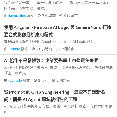
我們做的是一套「上傳一張孩子的照片，就寫出並畫出一本繪本」
的產品，內容要以十種語...
由
lumorakids
發文
7 小時前
0
個留言
使用 Angular、Firebase AI Logic 與 Gemini Nano 打造
混合式影像分析應用程式
本教學將示範如何使用 Angular、Firebase AI Logic 與 G...
由
Connie
發文
21 小時前
0
個留言
AI 協作不是發帳號：企業要先畫出四條責任邊界
公司替工程師開好企業版 AI 帳號，治理其實還沒開始。 帳號只解決
「誰可以登入」...
由
ryanvale
發文
2 天前
0
個留言
從 Prompt 到 Graph Engineering：這些不只是新名
詞，而是 AI Agent 踩坑後衍生的工程
AI Agent 可能是近年最容易出現新工程名詞的領域。 我們才剛學會
Prom...