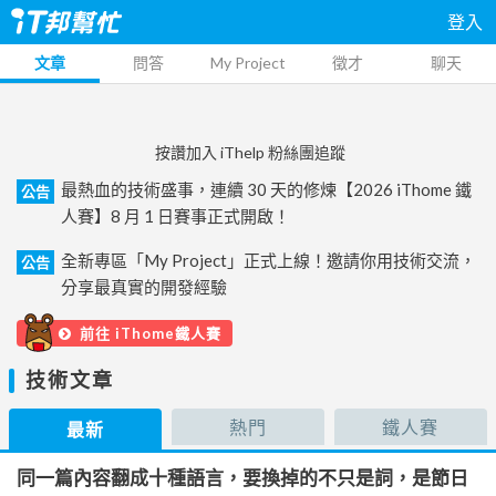
登入
文章
問答
My Project
徵才
聊天
按讚加入 iThelp 粉絲團追蹤
最熱血的技術盛事，連續 30 天的修煉【2026 iThome 鐵
公告
人賽】8 月 1 日賽事正式開啟！
全新專區「My Project」正式上線！邀請你用技術交流，
公告
分享最真實的開發經驗
前往 iThome鐵人賽
技術文章
熱門
鐵人賽
最新
同一篇內容翻成十種語言，要換掉的不只是詞，是節日