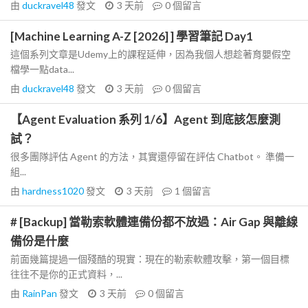
由
duckravel48
發文
3 天前
0
個留言
[Machine Learning A-Z [2026] ] 學習筆記 Day1
這個系列文章是Udemy上的課程延伸，因為我個人想趁著育嬰假空
檔學一點data...
由
duckravel48
發文
3 天前
0
個留言
【Agent Evaluation 系列 1/6】Agent 到底該怎麼測
試？
很多團隊評估 Agent 的方法，其實還停留在評估 Chatbot。 準備一
組...
由
hardness1020
發文
3 天前
1
個留言
# [Backup] 當勒索軟體連備份都不放過：Air Gap 與離線
備份是什麼
前面幾篇提過一個殘酷的現實：現在的勒索軟體攻擊，第一個目標
往往不是你的正式資料，...
由
RainPan
發文
3 天前
0
個留言