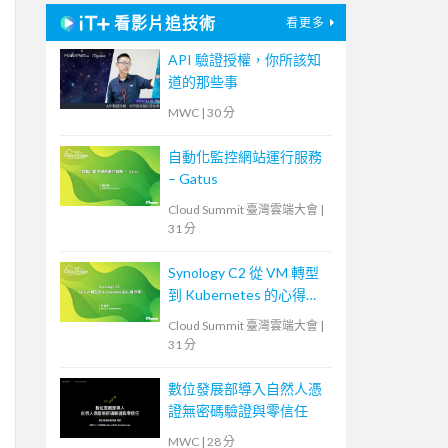
看影片追技術
看更多
API 驗證授權，你所該知
道的那些事
MWC
|
30 分
自動化監控網站運行服務
– Gatus
Cloud Summit 臺灣雲端大會
|
31 分
Synology C2 從 VM 轉型
到 Kubernetes 的心得分
享
Cloud Summit 臺灣雲端大會
|
31 分
數位發展部導入自然人憑
證無密碼驗證與零信任
MWC
|
28 分