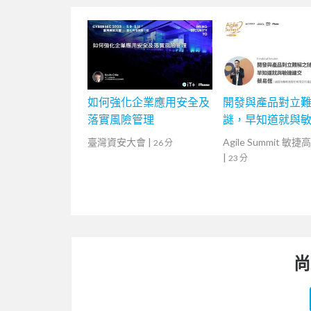
如何強化企業應用安全及
開發與產品對立
落實風險管理
謎，早知道就與
臺灣資安大會
|
Agile Summit 敏
26 分
|
23 分
尚