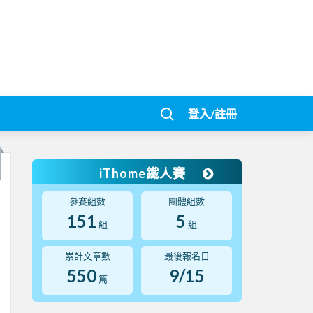
登入/註冊
iThome鐵人賽
參賽組數
團體組數
151
5
組
組
累計文章數
最後報名日
550
9/15
篇