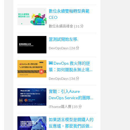
數位永續雙軸轉型典範
CEO
數位永續高峰會
|
31 分
當測試開始左移.
DevOpsDays
|
26 分
🚒 DevOps 救火隊的逆
襲：如何擺脫永無止境的
電話鈴聲
DevOpsDays
|
36 分
實戰：引入Azure
DevOps Service的團隊探
險前奏曲
iThome鐵人賽
|
35 分
如果語言模型是鋼鐵人的
反應爐，那麼我們該做的