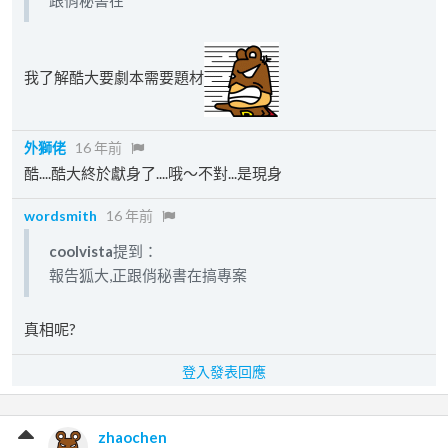
跟俏秘書在
我了解酷大要劇本需要題材
外獅佬
16 年前
酷....酷大終於獻身了....哦～不對...是現身
wordsmith
16 年前
coolvista
提到：
報告狐大,正跟俏秘書在搞專案
真相呢?
登入發表回應
zhaochen