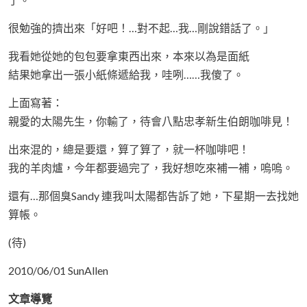
很勉強的擠出來「好吧！…對不起…我…剛說錯話了。」
我看她從她的包包要拿東西出來，本來以為是面紙
結果她拿出一張小紙條遞給我，哇咧……我傻了。
上面寫著：
親愛的太陽先生，你輸了，待會八點忠孝新生伯朗咖啡見！
出來混的，總是要還，算了算了，就一杯咖啡吧！
我的羊肉爐，今年都要過完了，我好想吃來補一補，嗚嗚。
還有…那個臭Sandy 連我叫太陽都告訴了她，下星期一去找她
算帳。
(待)
2010/06/01 SunAllen
文章導覽