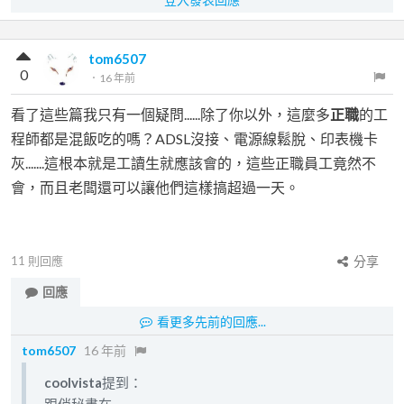
tom6507
0
．
16 年前
看了這些篇我只有一個疑問......除了你以外，這麼多
正職
的工
程師都是混飯吃的嗎？ADSL沒接、電源線鬆脫、印表機卡
灰.......這根本就是工讀生就應該會的，這些正職員工竟然不
會，而且老闆還可以讓他們這樣搞超過一天。
11
則回應
分享
回應
看更多先前的回應...
tom6507
16 年前
coolvista
提到：