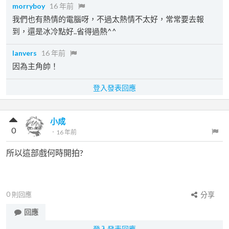
morryboy
16 年前
我們也有熱情的電腦呀，不過太熱情不太好，常常要去報
到，還是冰冷點好..省得過熱^^
lanvers
16 年前
因為主角帥！
登入發表回應
小成
0
．
16 年前
所以這部戲何時開拍?
0
則回應
分享
回應
登入發表回應