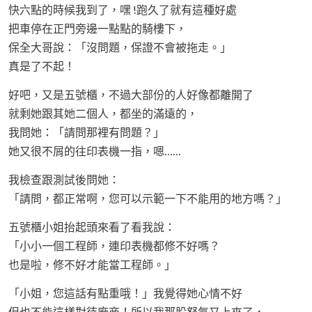
快六點的時候我到了，嘿 !跑久了就有這種好處
把車停在正門旁邊一點點的騎樓下，
保全大哥說：「沒問題，保證不會被拖走。」
真是了不起！
好吧，又是五號櫃，不過大部份的人好像都離開了
就剩她跟其她二個人，都坐的滿遠的，
我問她：「請問那裡有問題？」
她又很不屑的往印表機一指，嗯……
我檢查跟測試後問她：
「請問，都正常啊，您可以示範一下不能用的地方嗎？」
五號櫃小姐抬起頭來看了看我說：
「小小一個工程師，連印表機都修不好嗎？
也是啦，修不好才能當工程師。」
「小姐，您這話有點重哦！」我覺得她心情不好
但也不能這樣對待廠商！所以我那股怒氣又上來了，