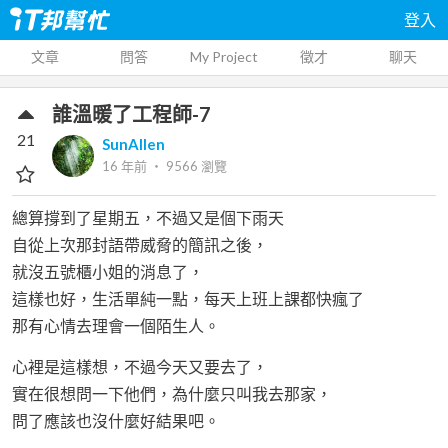
登入
文章
問答
My Project
徵才
聊天
誰溫暖了工程師-7
21
SunAllen
16 年前
‧
9566
瀏覽
總算撐到了星期五，不過又是個下雨天
自從上次那封語帶威脅的簡訊之後，
就沒五號櫃小姐的消息了，
這樣也好，生活單純一點，每天上班上課都快瘋了
那有心情去理會一個陌生人。
心裡是這樣想，不過今天又要去了，
實在很想問一下他們，為什麼只叫我去那家，
問了應該也沒什麼好結果吧。