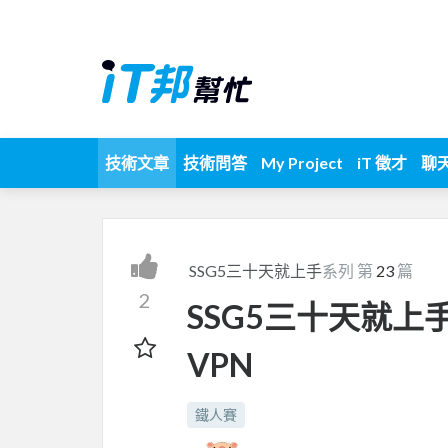
技術文章
技術問答
My Project
iT 徵才
聊
SSG5三十天就上手
系列 第
23
篇
2
SSG5三十天就上手-Day
VPN
鐵人賽