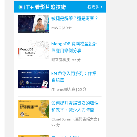
看影片追技術
看更多
敏捷是解藥？還是毒藥？
MWC
|
30 分
MongoDB 資料模型設計
與應用案例分享
歐立威科技
|
55 分
EN 帶你入門系列：作業
系統篇
iThome鐵人賽
|
25 分
如何提升雲端資安的彈性
和效率、減少人力時間與
花費成本
Cloud Summit 臺灣雲端大會
|
27 分