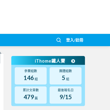
登入/註冊
iThome鐵人賽
參賽組數
團體組數
146
5
組
組
累計文章數
最後報名日
479
9/15
篇