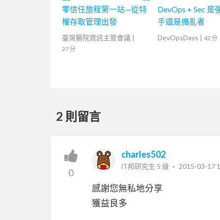
零信任旅程第一站—從特
DevOps + Sec 
權存取管理出發
手還是搗亂者
臺灣醫院資訊主管會議
|
DevOpsDays
|
42 分
27 分
2 則留言
charles502
iT邦研究生 5 級 ‧
2015-03-17 1
0
感謝您無私地分享
獲益良多