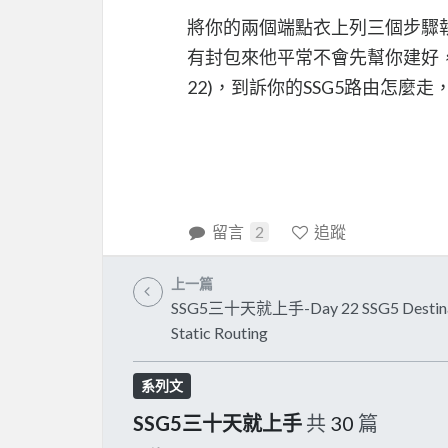
將你的兩個端點衣上列三個步驟
有封包來他平常不會先幫你建好，接著
22)，到訴你的SSG5路由怎麼走
留言
2
追蹤
上一篇
SSG5三十天就上手-Day 22 SSG5 Destina
Static Routing
系列文
SSG5三十天就上手
共
30
篇