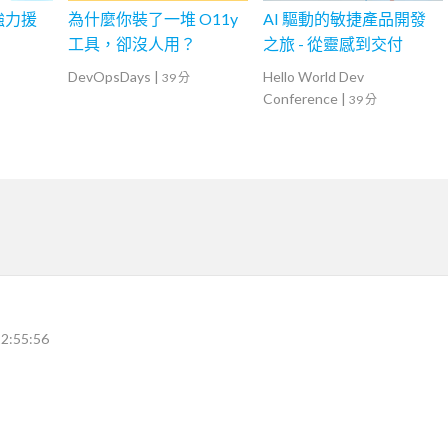
是強力援
為什麼你裝了一堆 O11y
AI 驅動的敏捷產品開發
工具，卻沒人用？
之旅 - 從靈感到交付
DevOpsDays
|
Hello World Dev
39 分
Conference
|
39 分
2:55:56