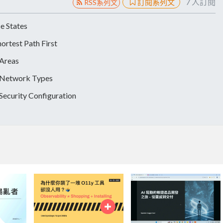
7
人訂閱
訂閱系列文
RSS系列文
 States
est Path First
Areas
etwork Types
urity Configuration