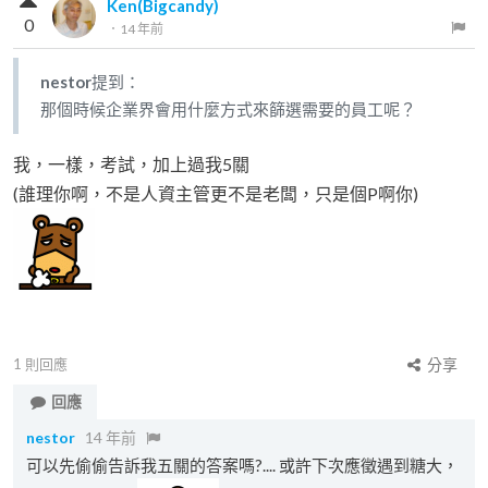
Ken(Bigcandy)
0
．
14 年前
nestor
提到：
那個時候企業界會用什麼方式來篩選需要的員工呢？
我，一樣，考試，加上過我5關
(誰理你啊，不是人資主管更不是老闆，只是個P啊你)
1
則回應
分享
回應
nestor
14 年前
可以先偷偷告訴我五關的答案嗎?.... 或許下次應徵遇到糖大，