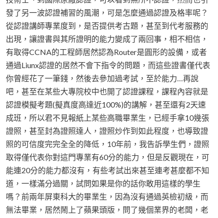
發了另一波認證補習的風潮，可是怎麼通過認證及格率呢？
從認證講師專業度到，是否提供考古題，甚至到代考服務的
出現，讓證書與其所證明的能力變成了兩回事，相不相信，
有取得CCNA的工程師居然認為Router是圓形的設備，或者
通過Liunx認證的居然不會下指令的問題，而這些證書僅代表
你曾經花了一筆錢，然後去參加過考試，至於能力…再說
吧，甚至在某些大專院校中也開了認證課程，課程內容就是
認證模擬考題(擬真度高達近100%)的講解，甚至還有2天速
成班，所以君不見報紙上某些高職畢業生，已經手拿10幾張
證照，甚至封為證照達人，證照炒作到如此程度，也導致證
照的可信度完完全全的降低，10年前，我告訴學生們，證照
取得僅代表你對這門專業有60分的能力，但是反觀現在，可
能連20分的能力都沒有，有些考試出來甚至連考甚麼都不知
道，一樣滿分過關，試問如果是你的話你敢用這樣的學生
嗎？前兩年屏東科大的畢業生，因為沒有通過英檢初級，而
無法畢業，居然鬧上了蘋果頭版，問了幾個業界的老闆，老