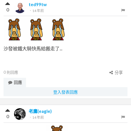
ted99tw
0
．
14 年前
沙發被鐵大騎快馬給搬走了...
0
則回應
分享
回應
登入發表回應
老鷹(eagle)
0
．
14 年前