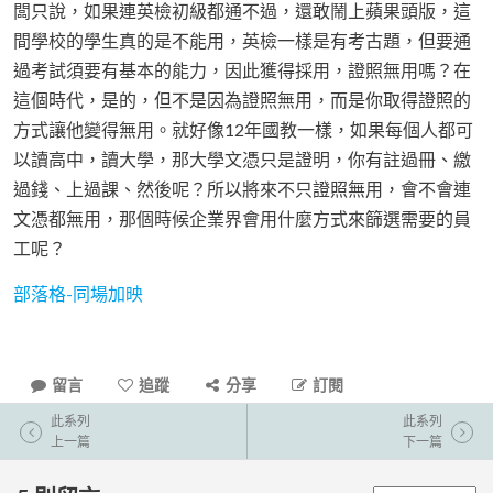
闆只說，如果連英檢初級都通不過，還敢鬧上蘋果頭版，這
間學校的學生真的是不能用，英檢一樣是有考古題，但要通
過考試須要有基本的能力，因此獲得採用，證照無用嗎？在
這個時代，是的，但不是因為證照無用，而是你取得證照的
方式讓他變得無用。就好像12年國教一樣，如果每個人都可
以讀高中，讀大學，那大學文憑只是證明，你有註過冊、繳
過錢、上過課、然後呢？所以將來不只證照無用，會不會連
文憑都無用，那個時候企業界會用什麼方式來篩選需要的員
工呢？
部落格-同場加映
留言
追蹤
分享
訂閱
此系列
此系列
上一篇
下一篇