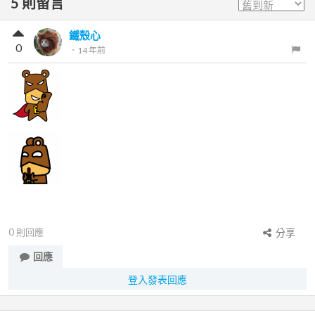
5
則留言
鐵殼心
0
．
14 年前
0
則回應
分享
回應
登入發表回應