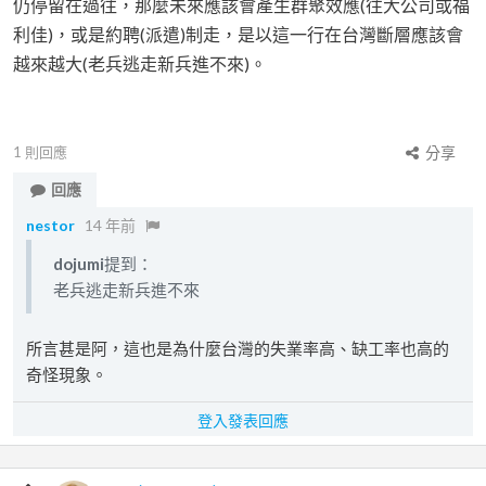
仍停留在過往，那麼未來應該會產生群聚效應(往大公司或福
利佳)，或是約聘(派遣)制走，是以這一行在台灣斷層應該會
越來越大(老兵逃走新兵進不來)。
1
則回應
分享
回應
nestor
14 年前
dojumi
提到：
老兵逃走新兵進不來
所言甚是阿，這也是為什麼台灣的失業率高、缺工率也高的
奇怪現象。
登入發表回應