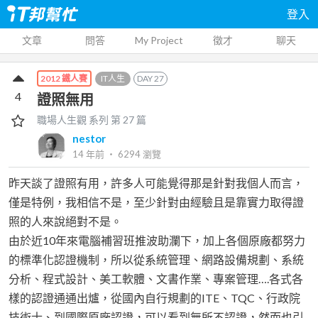
登入
文章
問答
My Project
徵才
聊天
IT人生
DAY
27
2012 鐵人賽
4
證照無用
職場人生觀
系列 第
27
篇
nestor
14 年前
‧
6294
瀏覽
昨天談了證照有用，許多人可能覺得那是針對我個人而言，
僅是特例，我相信不是，至少針對由經驗且是靠實力取得證
照的人來說絕對不是。
由於近10年來電腦補習班推波助瀾下，加上各個原廠都努力
的標準化認證機制，所以從系統管理、網路設備規劃、系統
分析、程式設計、美工軟體、文書作業、專案管理….各式各
樣的認證通通出爐，從國內自行規劃的ITE、TQC、行政院
技術士、到國際原廠認證，可以看到無所不認證，然而也引