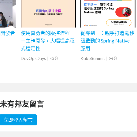
的開發者
使用真勇者的版控流程－
從零到一：親手打造毫秒
－主幹開發，大幅提高程
級啟動的 Spring Native
式穩定性
應用
DevOpsDays
|
KubeSummit
|
40 分
94 分
未有邦友留言
立即登入留言