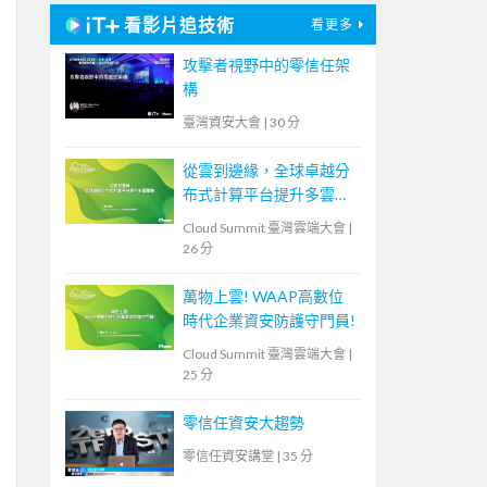
看影片追技術
看更多
攻擊者視野中的零信任架
構
臺灣資安大會
|
30 分
從雲到邊緣，全球卓越分
布式計算平台提升多雲體
驗
Cloud Summit 臺灣雲端大會
|
26 分
萬物上雲! WAAP高數位
時代企業資安防護守門員!
Cloud Summit 臺灣雲端大會
|
25 分
零信任資安大趨勢
零信任資安講堂
|
35 分