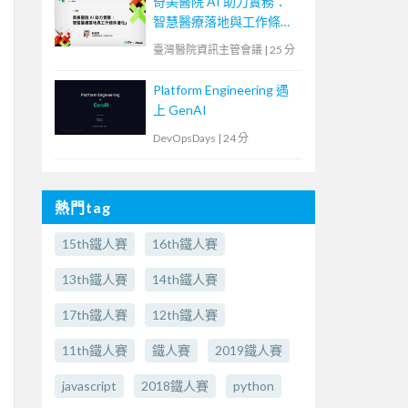
奇美醫院 AI 助力實務：
智慧醫療落地與工作條件
優化
臺灣醫院資訊主管會議
|
25 分
Platform Engineering 遇
上 GenAI
DevOpsDays
|
24 分
熱門tag
15th鐵人賽
16th鐵人賽
13th鐵人賽
14th鐵人賽
17th鐵人賽
12th鐵人賽
11th鐵人賽
鐵人賽
2019鐵人賽
javascript
2018鐵人賽
python