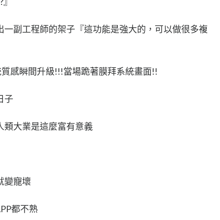
?』
擺出一副工程師的架子『這功能是強大的，可以做很多複
質感瞬間升級!!!當場跪著膜拜系統畫面!!
日子
人類大業是這麼富有意義
就變寵壞
PP都不熟