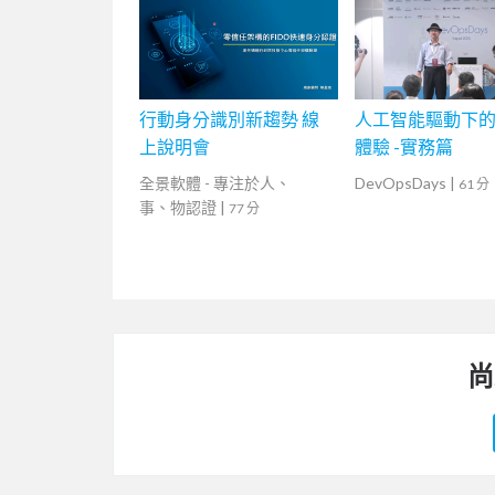
行動身分識別新趨勢 線
人工智能驅動下
上說明會
體驗 -實務篇
全景軟體 - 專注於人、
DevOpsDays
|
61 分
事、物認證
|
77 分
尚