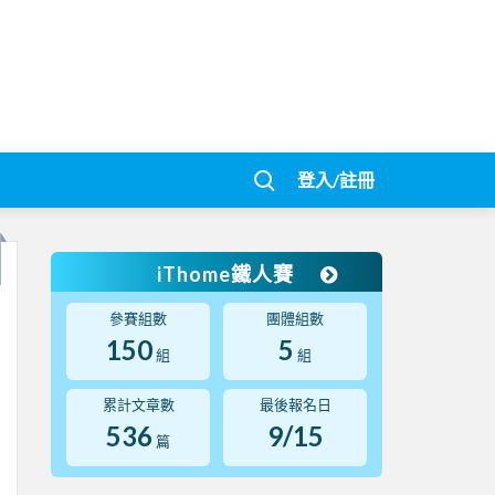
登入/註冊
iThome鐵人賽
參賽組數
團體組數
150
5
組
組
累計文章數
最後報名日
536
9/15
篇