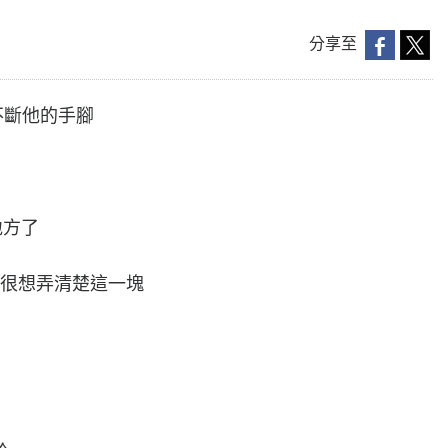
分享至
砍不斷他的手腳
地方了
一直很想弄清楚這一塊