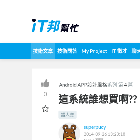
技術文章
技術問答
My Project
iT 徵才
聊
Android APP設計風格
系列 第
4
篇
0
這系統誰想買啊??
鐵人賽
superpucy
2014-09-26 13:23:18