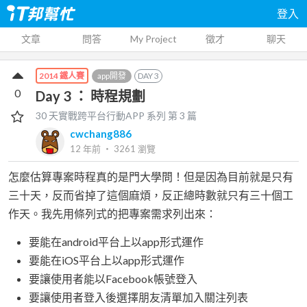
登入
文章
問答
My Project
徵才
聊天
app開發
DAY
3
2014 鐵人賽
0
Day 3 ： 時程規劃
30 天實戰跨平台行動APP
系列 第
3
篇
cwchang886
12 年前
‧
3261
瀏覽
怎麼估算專案時程真的是門大學問！但是因為目前就是只有
三十天，反而省掉了這個麻煩，反正總時數就只有三十個工
作天。我先用條列式的把專案需求列出來：
要能在android平台上以app形式運作
要能在iOS平台上以app形式運作
要讓使用者能以Facebook帳號登入
要讓使用者登入後選擇朋友清單加入關注列表