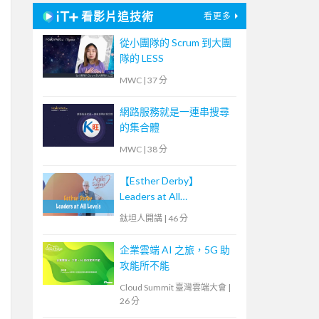
看影片追技術
看更多
從小團隊的 Scrum 到大團
隊的 LESS
MWC
|
37 分
網路服務就是一連串搜尋
的集合體
MWC
|
38 分
【Esther Derby】
Leaders at All
Levels（Agile summit
鈦坦人開講
|
46 分
'23）｜TITANSOFT 鈦坦
科技
企業雲端 AI 之旅，5G 助
攻能所不能
Cloud Summit 臺灣雲端大會
|
26 分