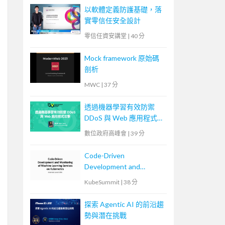
以軟體定義防護基礎，落
實零信任安全設計
零信任資安講堂
|
40 分
Mock framework 原始碼
剖析
MWC
|
37 分
透過機器學習有效防禦
DDoS 與 Web 應用程式攻
擊
數位政府高峰會
|
39 分
Code-Driven
Development and
Monitoring of Machine
KubeSummit
|
38 分
Learning Services on
Kubernetes
探索 Agentic AI 的前沿趨
勢與潛在挑戰