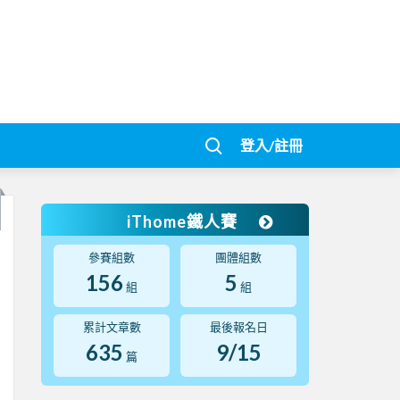
登入/註冊
iThome鐵人賽
參賽組數
團體組數
156
5
組
組
累計文章數
最後報名日
635
9/15
篇