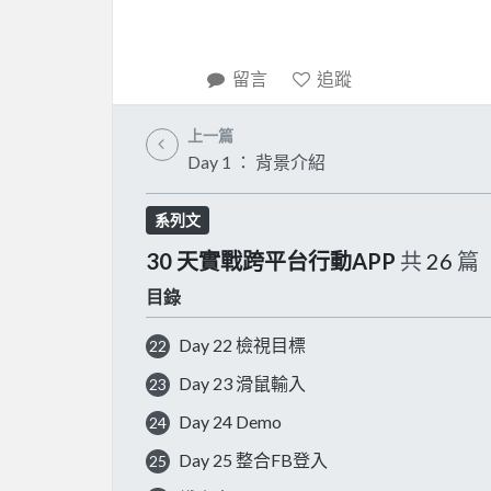
留言
追蹤
上一篇
Day 1 ： 背景介紹
系列文
30 天實戰跨平台行動APP
共
26
篇
目錄
Day 22 檢視目標
22
Day 23 滑鼠輸入
23
Day 24 Demo
24
Day 25 整合FB登入
25