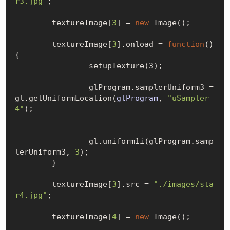
r3.jpg"
;

	textureImage
[
3
]
 = 
new
Image()
;

	textureImage
[
3
]
.onload = 
function
()
{

		setup
Texture(3)
;

		glProgram.samplerUniform3 =  
gl.get
UniformLocation(
glProgram
, 
"uSampler
4"
)
;

		gl.uniform1i(glProgram.samp
lerUniform3, 
3
);

	}

	textureImage
[
3
]
.src = 
"./images/sta
r4.jpg"
;

	textureImage
[
4
]
 = 
new
Image()
;
