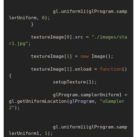
		gl.uniform1i(glProgram.samp
lerUniform, 
0
);

	}

	textureImage
[
0
]
.src = 
"./images/sta
r1.jpg"
;

	textureImage
[
1
]
 = 
new
Image()
;

	textureImage
[
1
]
.onload = 
function
()
{

		setup
Texture(1)
;

		glProgram.samplerUniform1 =  
gl.get
UniformLocation(
glProgram
, 
"uSampler
2"
)
;

		gl.uniform1i(glProgram.samp
lerUniform1, 
1
);
