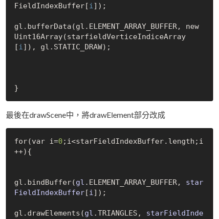
FieldIndexBuffer[
i
]);

gl.bufferData(gl.ELEMENT_ARRAY_BUFFER, new 
Uint16Array(starfieldVerticeIndiceArray
[
i
]), gl.STATIC_DRAW);

最後在drawScene中，將drawElement部分改成
for(var i=
0
;i<starFieldIndexBuffer.length;i
++){

gl.bind
Buffer(
gl
.ELEMENT_ARRAY_BUFFER, 
star
FieldIndexBuffer
[
i
])
;  

gl.draw
Elements(
gl
.TRIANGLES, 
starFieldInde