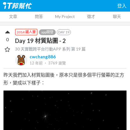
登入
文章
問答
My Project
徵才
聊天
app開發
DAY
19
2014 鐵人賽
0
Day 19 材質貼圖 - 2
30 天實戰跨平台行動APP
系列 第
19
篇
cwchang886
12 年前
‧
3769
瀏覽
昨天我們加入材質貼圖後，原本只是很多個平行螢幕的正方
形，變成以下樣子：