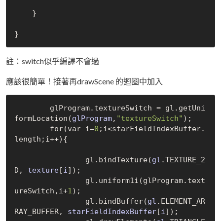
    }

註：switch似乎編譯不會過
應該很簡單！接著再drawScene 的迴圈中加入
	glProgram.textureSwitch = gl.get
Uni
formLocation(
glProgram
,
"textureSwitch"
)
; 

	for(var i=
0
;i<starFieldIndexBuffer.
length;i++){

		gl.bind
Texture(
gl
.TEXTURE_2
D, 
texture
[
i
])
;

		gl.uniform1i(glProgram.text
ureSwitch,i+
1
);

		gl.bind
Buffer(
gl
.ELEMENT_AR
RAY_BUFFER, 
starFieldIndexBuffer
[
i
])
;  
