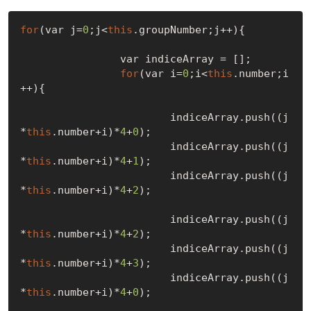
for
(var j=
0
;j<
this
.groupNumber;j++){

		var indiceArray = [];

for
(var i=
0
;i<
this
.number;i
++){

			indiceArray.push((j
*
this
.number+i)*
4
+
0
);

			indiceArray.push((j
*
this
.number+i)*
4
+
1
);

			indiceArray.push((j
*
this
.number+i)*
4
+
2
);

			indiceArray.push((j
*
this
.number+i)*
4
+
2
);

			indiceArray.push((j
*
this
.number+i)*
4
+
3
);

			indiceArray.push((j
*
this
.number+i)*
4
+
0
);
