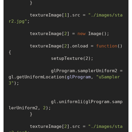
	}

	textureImage
[
1
]
.src = 
"./images/sta
r2.jpg"
;

	textureImage
[
2
]
 = 
new
Image()
;

	textureImage
[
2
]
.onload = 
function
()
{

		setup
Texture(2)
;

		glProgram.samplerUniform2 =  
gl.get
UniformLocation(
glProgram
, 
"uSampler
3"
)
;

		gl.uniform1i(glProgram.samp
lerUniform2, 
2
);

	}

	textureImage
[
2
]
.src = 
"./images/sta