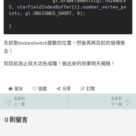
		gl.draw
Elements(
gl
.TRIANGLE
S, 
starFieldIndexBuffer
[
i
].
number_vertex_po
ints
, 
gl
.UNSIGNED_SHORT, 0)
;

先抓取textureSwitch變數的位置，然後再將目前的值傳進
去！
到目前為止就大功告成囉！做出來的效果明天揭曉！
留言
追蹤
分享
訂閱
此系列
此系列
上一篇
下一篇
0
則留言