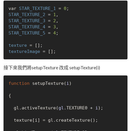
var 
STAR_TEXTURE_1
 = 
0
STAR_TEXTURE_2
 = 
1
STAR_TEXTURE_3
 = 
2
STAR_TEXTURE_4
 = 
3
STAR_TEXTURE_5
 = 
4
;

texture
textureImage
接下來我們將setupTexture 改成 setupTexture(i)
function
 setup
Texture(
i
)
{

  gl.active
Texture(
gl
.TEXTURE0 + 
i
)
;

  texture
[
i
]
 = gl.create
Texture()
;
