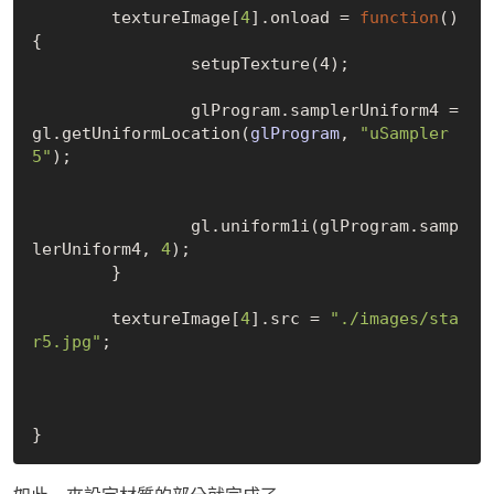
	textureImage
[
4
]
.onload = 
function
()
{

		setup
Texture(4)
;

		glProgram.samplerUniform4 =  
gl.get
UniformLocation(
glProgram
, 
"uSampler
5"
)
;

		gl.uniform1i(glProgram.samp
lerUniform4, 
4
);

	}

	textureImage
[
4
]
.src = 
"./images/sta
r5.jpg"
;
