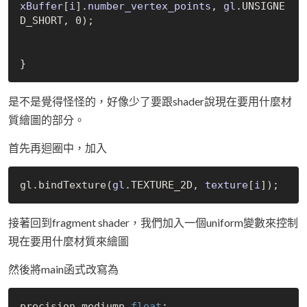
xBuffer
[
i
].
number_vertex_points
, 
gl
.UNSIGNE
D_SHORT, 0)
;

是不是覺得怪怪的，好像少了要跟shader說現在要用什麼材
質繪圖的部分。
首先再迴圈中，加入
gl.bind
Texture(
gl
.TEXTURE_2D, 
texture
[
i
])
接著回到fragment shader，我們加入一個uniform變數來控制
現在要用什麼材質來繪圖
然後將main函式改寫為
precision mediump 
float
;
