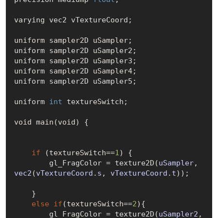
varying vec2 vTextureCoord;

uniform sampler2D uSampler;

uniform sampler2D uSampler2;

uniform sampler2D uSampler3;

uniform sampler2D uSampler4;

uniform sampler2D uSampler5;

uniform 
int
 textureSwitch;

void main(void) {

if
 (textureSwitch==
1
) {

        gl_FragColor = texture2
D(
uSampler
, 
vec2
(
vTextureCoord
.
s
, 
vTextureCoord
.
t
)
);

    }

else
if
(textureSwitch==
2
){

        gl_FragColor = texture2
D(
uSampler2
, 