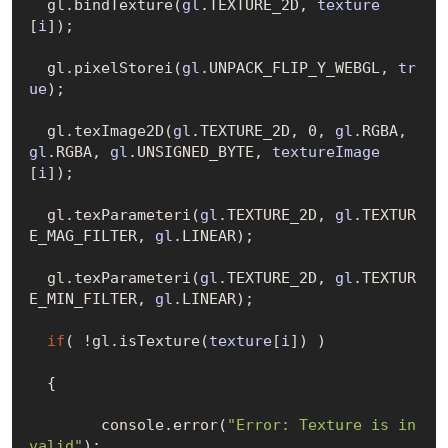
  gl.bind
Texture(
gl
.TEXTURE_2D, 
texture
[
i
])
;

  gl.pixel
Storei(
gl
.UNPACK_FLIP_Y_WEBGL, 
tr
ue
)
;

  gl.tex
Image2D(
gl
.TEXTURE_2D, 0, 
gl
.RGBA, 
gl
.RGBA, 
gl
.UNSIGNED_BYTE, 
textureImage
[
i
])
;

  gl.tex
Parameteri(
gl
.TEXTURE_2D, 
gl
.TEXTUR
E_MAG_FILTER, 
gl
.LINEAR)
;

  gl.tex
Parameteri(
gl
.TEXTURE_2D, 
gl
.TEXTUR
E_MIN_FILTER, 
gl
.LINEAR)
;

if
( !gl.is
Texture(
texture
[
i
])
 )

  {

        console.error(
"Error: Texture is in
valid"
);
