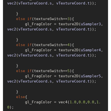
vec2
(
vTextureCoord
.
s
, 
vTextureCoord
.
t
)
);

    }

else
if
(textureSwitch==
3
){

        gl_FragColor = texture2
D(
uSampler3
, 
vec2
(
vTextureCoord
.
s
, 
vTextureCoord
.
t
)
);

    }

else
if
(textureSwitch==
4
){

        gl_FragColor = texture2
D(
uSampler4
, 
vec2
(
vTextureCoord
.
s
, 
vTextureCoord
.
t
)
);

    }

else
if
(textureSwitch==
5
){

        gl_FragColor = texture2
D(
uSampler5
, 
vec2
(
vTextureCoord
.
s
, 
vTextureCoord
.
t
)
);

    }

else
{

        gl_FragColor = vec4(
1.0
,
0.0
,
0.0
,
1.
0
);
