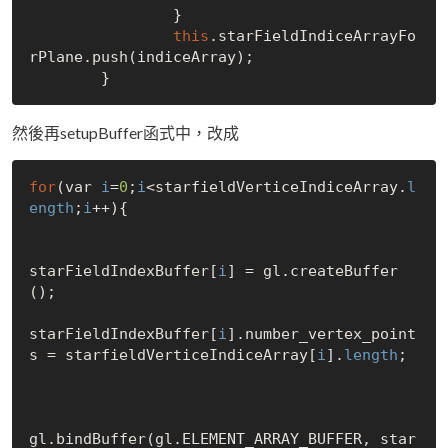
		}

this
.starFieldIndiceArrayFo
rPlane.push(indiceArray);

然後再setupBuffer函式中，改成
for
(var 
i
=
0
;
i
<starfieldVerticeIndiceArray.
l
ength
;
i
++){

starFieldIndexBuffer[
i
] = gl.createBuffer
();

starFieldIndexBuffer[
i
].number_vertex_point
s = starfieldVerticeIndiceArray[
i
].
length
;

gl.bindBuffer(gl.ELEMENT_ARRAY_BUFFER, star