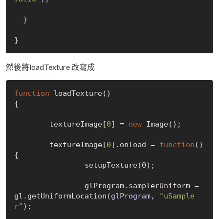
  }

然後將loadTexture 改寫成
function
 load
Texture()
{	

	textureImage
[
0
]
 = 
new
Image()
;

	textureImage
[
0
]
.onload = 
function
()
{

		setup
Texture(0)
;

		glProgram.samplerUniform =  
gl.get
UniformLocation(
glProgram
, 
"uSample
r"
)
;
