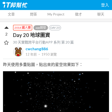
登入
文章
問答
My Project
徵才
聊天
app開發
DAY
20
2014 鐵人賽
2
Day 20 地球圖資
30 天實戰跨平台行動APP
系列 第
20
篇
cwchang886
12 年前
‧
1950
瀏覽
昨天使用多重貼圖，貼出來的星空效果如下：