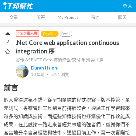
登入
文章
問答
My Project
徵才
聊天
DevOps
DAY
1
2017 鐵人賽
2
.Net Core web application continuous
integration 序
實作 ASP.NET Core 持續整合/交付
系列 第
1
篇
Duran Hsieh
10 年前
‧
5781
瀏覽
前言
個人覺得運氣不錯，從早期單純的程式撰寫、版本控管、單
元測試、專案管理工具到目前持續整合，透過工作學習越來
越多的知識與技術，而這些知識技術也逐漸優化工作效能與
成果，在此感謝一路走來曾經共事過的強者們，感謝你們不
吝嗇地分享自身經驗與技術。透過目前工作，第一次實際接