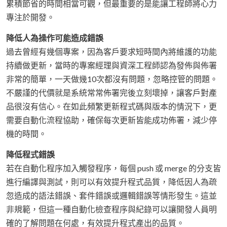
累積節省的時間相當可觀，但最重要的是能讓工程師將心力
專注於開發。
降低人為操作可能造成錯誤
過去曾經有幾個專案，因為客戶要求短時間內將維護的功能
持續做更新，當時的專案經理與資深工程師認為發佈與佈署
非常的簡單，一天做幾10次都沒有問題，忽略控管的問題。
不嚴謹的代價就是系統常常佈署完後立刻壞掉，讓客戶對產
品很沒有信心。在如此頻繁更新程式碼與版本的情況下，更
需要自動化流程協助，確保每次更新皆能成功佈署，減少停
機的時間。
降低程式錯誤
若在自動化程序加入觸發程序，每個 push 或 merge 的分支皆
進行編譯與測試，則可以有效提升程式品質，降低因人為疏
忽造成的語法錯誤、套件錯誤或邏輯錯誤等情形發生。這並
非規範，但這一種自動化檢查程序與紀錄可以讓開發人員明
確的了解問題在何處，有效提升程式產出的品質。