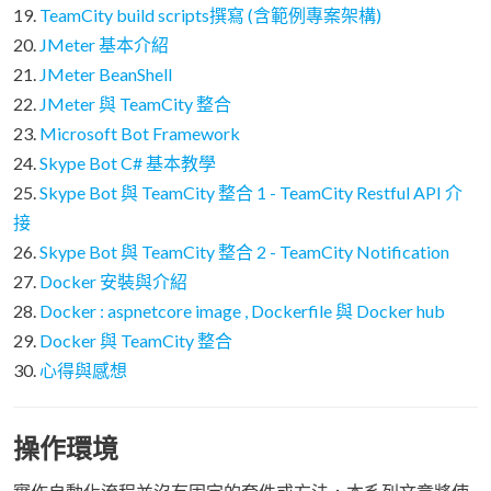
19.
TeamCity build scripts撰寫 (含範例專案架構)
20.
JMeter 基本介紹
21.
JMeter BeanShell
22.
JMeter 與 TeamCity 整合
23.
Microsoft Bot Framework
24.
Skype Bot C# 基本教學
25.
Skype Bot 與 TeamCity 整合 1 - TeamCity Restful API 介
接
26.
Skype Bot 與 TeamCity 整合 2 - TeamCity Notification
27.
Docker 安裝與介紹
28.
Docker : aspnetcore image , Dockerfile 與 Docker hub
29.
Docker 與 TeamCity 整合
30.
心得與感想
操作環境