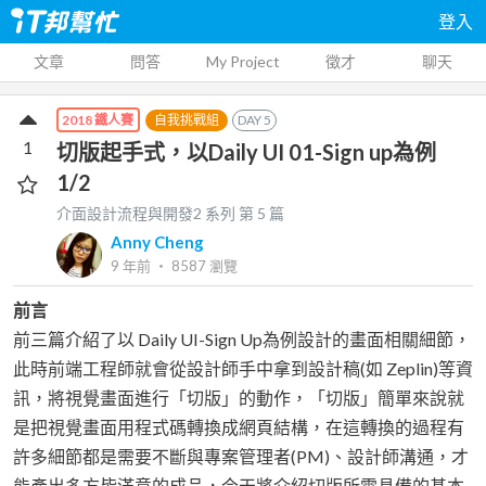
登入
文章
問答
My Project
徵才
聊天
自我挑戰組
DAY
5
2018 鐵人賽
1
切版起手式，以Daily UI 01-Sign up為例
1/2
介面設計流程與開發2
系列 第
5
篇
Anny Cheng
9 年前
‧
8587
瀏覽
前言
前三篇介紹了以 Daily UI-Sign Up為例設計的畫面相關細節，
此時前端工程師就會從設計師手中拿到設計稿(如 Zeplin)等資
訊，將視覺畫面進行「切版」的動作，「切版」簡單來說就
是把視覺畫面用程式碼轉換成網頁結構，在這轉換的過程有
許多細節都是需要不斷與專案管理者(PM)、設計師溝通，才
能產出多方皆滿意的成品，今天將介紹切版所需具備的基本