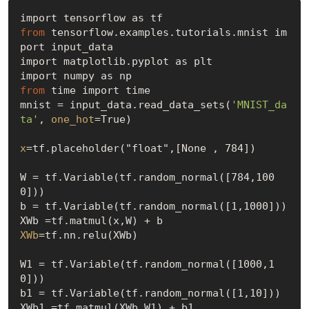
from
 tensorflow.examples.tutorials.mnist im
port input_data

import matplotlib.pyplot as plt

from
 time import time

mnist = input_data.read_data_sets(
'MNIST_da
ta'
, 
one_hot
=
True
)

x
=tf.placeholder("float",[None , 784])

W = tf.Variable(tf.random_normal([784,100
0]))

b = tf.Variable(tf.random_normal([1,1000]))

XWb
=tf.nn.relu(XWb)

W1 = tf.Variable(tf.random_normal([1000,1
0]))

b1 = tf.Variable(tf.random_normal([1,10]))

XWb1 =tf.matmul(XWb,W1) + b1
