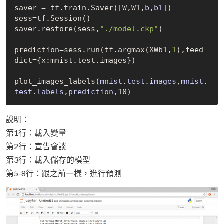
saver = tf.train.
Saver([W,W1,
b
,
b1
])
sess=tf.
Session()
saver.restore(sess,
"./model.ckp"
)

prediction=sess.run(tf.argmax(XWb1,
1
),feed_
dict={x:mnist.test.images})

plot
_images_labels(
mnist
.
test
.
images
,
mnist
.
test
.
labels
,
prediction
,10)
說明：
第1行：載入變量
第2行：宣告會談
第3行：載入儲存的模型
第5-8行：跟之前一樣，進行預測