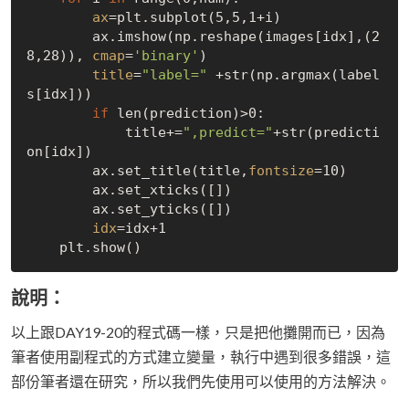
ax
=plt.subplot(5,5,1+i)

        ax.imshow(np.reshape(images[idx],(2
8,28)), 
cmap
=
'binary'
)

title
=
"label="
 +str(np.argmax(label
s[idx]))

if
 len(prediction)>0:

            title+=
",predict="
+str(predicti
on[idx])

        ax.set_title(title,
fontsize
=10)

        ax.set_xticks([])

        ax.set_yticks([])

idx
=idx+1

說明：
以上跟DAY19-20的程式碼一樣，只是把他攤開而已，因為
筆者使用副程式的方式建立變量，執行中遇到很多錯誤，這
部份筆者還在研究，所以我們先使用可以使用的方法解決。