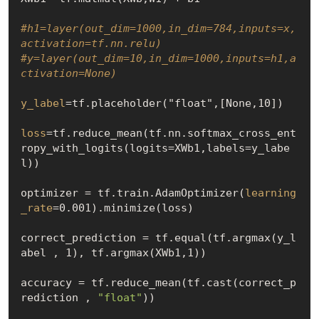
#h1=layer(out_dim=1000,in_dim=784,inputs=x, 
activation=tf.nn.relu)
#y=layer(out_dim=10,in_dim=1000,inputs=h1,a
ctivation=None)
y_label
=tf.placeholder("float",[None,10])

loss
=tf.reduce_mean(tf.nn.softmax_cross_ent
ropy_with_logits(logits=XWb1,labels=y_labe
l))

optimizer = tf.train.AdamOptimizer(
learning
_rate
=0.001).minimize(loss)

correct_prediction = tf.equal(tf.argmax(y_l
abel , 1), tf.argmax(XWb1,1))

accuracy = tf.reduce_mean(tf.cast(correct_p
rediction , 
"float"
))
