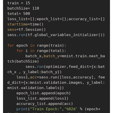
train = 15

batchSize= 110

total= 500

starttime
sess
=tf.Session()

sess.
run
(tf.global_variables_initializer())

for
 epoch 
in
 range(train):

for
 i 
in
 range(total):

        batch_x,
batch_y
=mnist.train.next_ba
tch(batchSize)

        sess.
run
(optimizer,feed_dict={x:bat
ch_x , y_label:batch_y})

    loss1,
acc
=sess.run([loss,accuracy], fee
d_dict={x:mnist.validation.images, y_label:
mnist.validation.labels})

    epoch_list.append(epoch)

    loss_list.append(loss1)

    accuracy_list.append(acc)

print
(
"Train Epoch:"
,
'%02d'
 % (epoch+