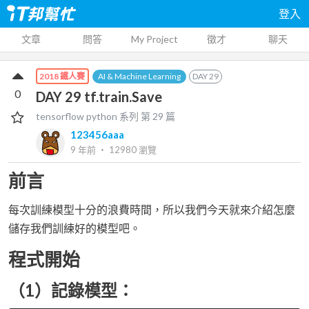
登入
文章
問答
My Project
徵才
聊天
AI & Machine Learning
DAY
29
2018 鐵人賽
0
DAY 29 tf.train.Save
tensorflow python
系列 第
29
篇
123456aaa
9 年前
‧
12980
瀏覽
前言
每次訓練模型十分的浪費時間，所以我們今天就來介紹怎麼
儲存我們訓練好的模型吧。
程式開始
（1）記錄模型：