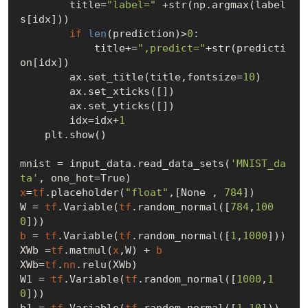
        title=
"label="
 +str(np.argmax(label
s[idx]))

if
len
(prediction)>
0
:

            title+=
",predict="
+str(predicti
on[idx])

        ax.set_title(title,fontsize=
10
)

        ax.set_xticks([])

        ax.set_yticks([])

        idx=idx+
1
    plt.show()

mnist = input_data.read_data_sets(
'MNIST_da
ta'
x
=
tf
.placeholder(
"float"
,[None , 
784
])

W = 
tf
.Variable(
tf
.random_normal([
784
,
100
0
b
 = 
tf
.Variable(
tf
.random_normal([
1
,
1000
]))

XWb =
tf
.matmul(
x
,W) + 
b
XWb=
tf
.
nn
.relu(XWb)

W1 = 
tf
.Variable(
tf
.random_normal([
1000
,
1
0
]))

b1 = 
tf
.Variable(
tf
.random_normal([
1
,
10
]))
