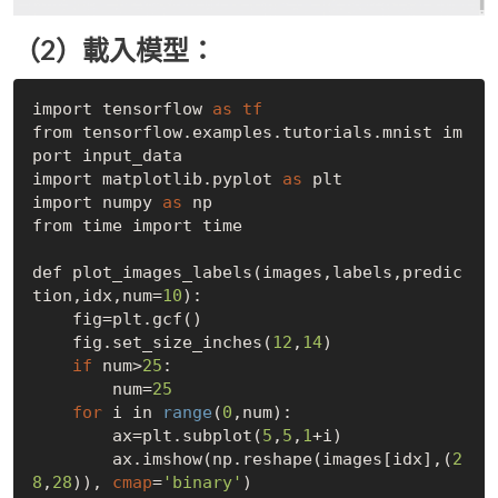
（2）載入模型：
import tensorflow 
as
tf
from tensorflow.examples.tutorials.mnist im
port input_data

import matplotlib.pyplot 
as
 plt

import numpy 
as
 np

from time import time

def plot_images_labels(images,labels,predic
tion,idx,num=
10
):

    fig=plt.gcf()

    fig.set_size_inches(
12
,
14
)

if
 num>
25
:

        num=
25
for
 i in 
range
(
0
,num):

        ax=plt.subplot(
5
,
5
,
1
+i)

        ax.imshow(np.reshape(images[idx],(
2
8
,
28
)), 
cmap
=
'binary'
)
