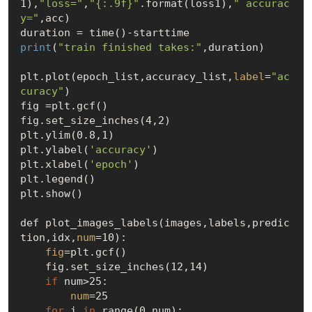
1),
"loss="
,
"{:.9f}"
.format(loss1),
" accurac
y="
,acc)

print
(
"train finished takes:"
,duration)

plt.plot(epoch_list,accuracy_list,
label
=
"ac
curacy"
)

fig =plt.gcf()

fig.set_size_inches(4,2)

plt.ylim(0.8,1)

plt.ylabel(
'accuracy'
)

plt.xlabel(
'epoch'
)

plt.legend()

plt.show()

def plot_images_labels(images,labels,predic
tion,idx,
num
=10):

fig
=plt.gcf()

    fig.set_size_inches(12,14)

if
 num>25:

num
=25

for
 i 
in
 range(0,num):
