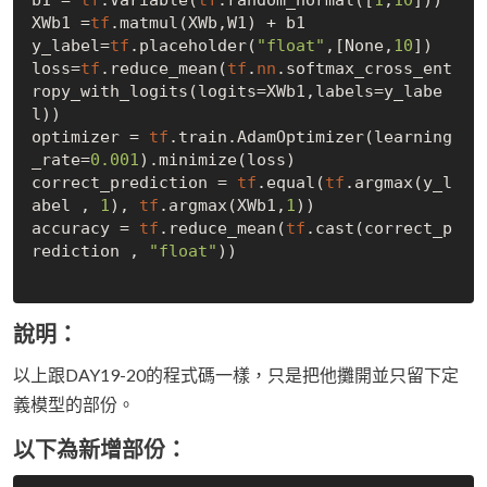
XWb1 =
tf
.matmul(XWb,W1) + b1

y_label=
tf
.placeholder(
"float"
,[None,
10
])

loss=
tf
.reduce_mean(
tf
.
nn
.softmax_cross_ent
ropy_with_logits(logits=XWb1,labels=y_labe
l))

optimizer = 
tf
.train.AdamOptimizer(learning
_rate=
0.001
).minimize(loss)

correct_prediction = 
tf
.equal(
tf
.argmax(y_l
abel , 
1
), 
tf
.argmax(XWb1,
1
))

accuracy = 
tf
.reduce_mean(
tf
.cast(correct_p
rediction , 
"float"
))

說明：
以上跟DAY19-20的程式碼一樣，只是把他攤開並只留下定
義模型的部份。
以下為新增部份：