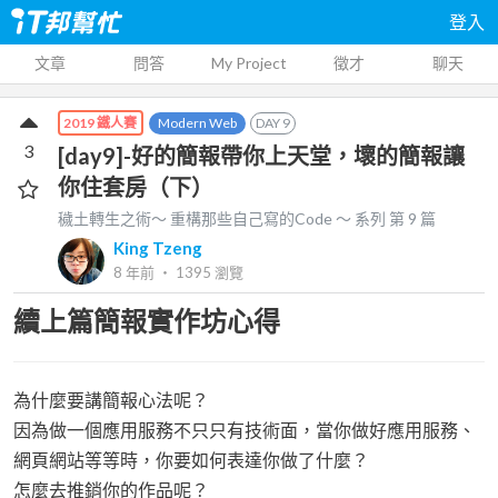
登入
文章
問答
My Project
徵才
聊天
Modern Web
DAY
9
2019 鐵人賽
3
[day9]-好的簡報帶你上天堂，壞的簡報讓
你住套房（下）
穢土轉生之術～ 重構那些自己寫的Code ～
系列 第
9
篇
King Tzeng
8 年前
‧
1395
瀏覽
續上篇簡報實作坊心得
為什麼要講簡報心法呢？
因為做一個應用服務不只只有技術面，當你做好應用服務、
網頁網站等等時，你要如何表達你做了什麼？
怎麼去推銷你的作品呢？