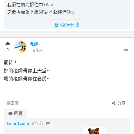
我還在努力撐住中TATa
之後再簡報下集(我對不起你們Orz
登入發表回應
虎虎
1
．
8 年前
期待！
好的老師帶你上天堂～
壞的老師帶你住套房～
1
則回應
分享
回應
King Tzeng
8 年前