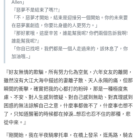
Allen」
『惡夢不是結束了嗎??』
「不，惡夢才開始，結束是迎接另一個開始。你的未來要
在惡夢裏創造，你要比身邊的人更努力。」
『那好累哦，這麼辛苦，誰能幫我呢? 你們兩個告訴我啊!
誰能幫我呢?』
「你自已找吧，我們都是一個人走過來的，該休息了，你
加油哦...」
『好友無情的欺騙，所有努力化為空氣，六年女友的離開，
雖然沒有大江大海中描述的妻離子散、天人永隔的痛，但那
瞬間的衝擊，確實把我的心都打的粉碎，那是一種極度焦
慮、不安、對人生感到懷疑、對自己感到無助、對真理感到
困惑的無法諒解自己之意，什麼事都做不了，什麼事也想不
了，只知道醒著的時候都在掉淚...想忍也忍不住的那種，悲
從中來。』
『剛開始，我在半夜騎摩托車，在橋上發呆，逛馬路，騎去