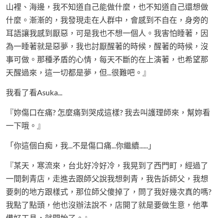
山裡、海邊，我不知道自己能做什麼，也不知道自己還想做
什麼。漸漸的，我發現走在人群中，會感到不自在，身旁的
耳語讓我感到厭惡，可是我也不想一個人。我害怕睡著，因
為一睡著就是惡夢，我也討厭醒著的時候，醒著的時候，沒
事可做。那種矛盾的心情，每天不斷的在上演著，也希望那
天醒過來，這一切都是夢，但...很難吧。』
我看了看Asuka...
『妳傷口在痛? 怎麼痛到哭成這樣? 我去叫護理師來，幫妳看
一下哦。』
「你這個白痴，我...不是傷口痛...你繼續......」
『某天，寒流來，台北好冷好冷，我晃到了西門町，經過了
一間刺青店，走進去跟師父說我想刺青，我告訴師父，我想
要刺的地方跟樣式，那位師父傻掉了，問了我好幾次真的嗎?
我點了點頭，他也沒辦法說不，店開了就是要做生意，他準
備好工具，就開始了。』