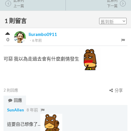
此系列
此系列
上一篇
下一篇
1
則留言
liurambo0911
0
．
8 年前
可惡 我以為走過去會有什麼劇情發生
2
則回應
分享
回應
SunAllen
8 年前
這要自己想像了...