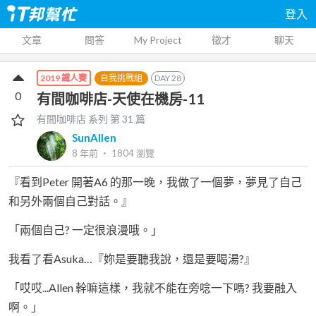
登入
文章
問答
My Project
徵才
聊天
自我挑戰組
DAY
28
2019 鐵人賽
0
有間咖啡店-天使在機房-11
有間咖啡店
系列 第
31
篇
SunAllen
8 年前
‧
1804
瀏覽
『看到Peter 開著A6 的那一晚，我做了一個夢，夢見了自己
和另外兩個自己對話。』
「兩個自己? 一定很浪漫哦。」
我看了看Asuka…『妳是要聽我說，還是要喝湯?』
「哎哎...Allen 幹嘛這樣，我就不能在旁唸一下嗎? 我要融入
啊。」