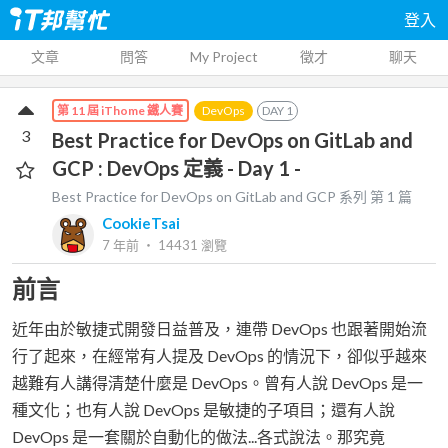
登入
文章
問答
My Project
徵才
聊天
DevOps
DAY
1
第 11 屆 iThome 鐵人賽
3
Best Practice for DevOps on GitLab and
GCP : DevOps 定義 - Day 1 -
Best Practice for DevOps on GitLab and GCP
系列 第
1
篇
CookieTsai
7 年前
‧
14431
瀏覽
前言
近年由於敏捷式開發日益普及，連帶 DevOps 也跟著開始流
行了起來，在經常有人提及 DevOps 的情況下，卻似乎越來
越難有人講得清楚什麼是 DevOps。曾有人說 DevOps 是一
種文化；也有人說 DevOps 是敏捷的子項目；還有人說
DevOps 是一套關於自動化的做法...各式說法。那究竟