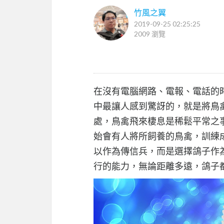
竹風之翼
2019-09-25 02:25:25
2009 瀏覽
在沒有電腦網路、電報、電話的
中最讓人感到驚訝的，就是將鳥
處，鳥禽飛來棲息是稀鬆平常之
始會有人將所飼養的鳥禽，訓練
以作為傳信兵，而是選擇鴿子作
行的能力，無論距離多遠，鴿子