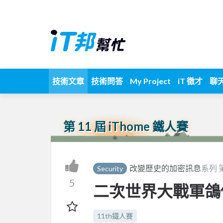
技術文章
技術問答
My Project
iT 徵才
聊
第 11 屆 iThome 鐵人賽
改變歷史的加密訊息
系列 
Security
5
二次世界大戰軍鴿
11th鐵人賽