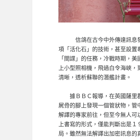
信鴿在古今中外傳達訊息發揮
項「活化石」的技術，甚至設置
「間諜」的任務，冷戰時期，美
上小型照相機，飛過白令海峽，
清晰，透析蘇聯的潛艦計畫。
據ＢＢＣ報導，在英國薩里郡
屍骨的腳上發現一個管狀物，管
解譯的專家前往，但至今無人可
上書寫的形式，僅能判斷出是１
局。雖然無法解譯出加密訊息的