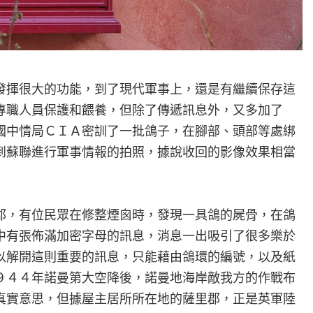
很大的功能，到了現代軍事上，還是有繼續保存這
專職人員保護和餵養，但除了傳遞訊息外，又多加了
國中情局ＣＩＡ密訓了一批鴿子，在腳部、頭部等處綁
到蘇聯進行軍事情報的拍照，據說收回的影像效果相當
，有位民眾在修整煙囪時，發現一具鴿的屍骨，在鴿
中有張佈滿加密字母的訊息，消息一出吸引了很多樂於
以解開這則重要的訊息，只能藉由鴿環的編號，以及紙
９４４年諾曼第大空降後，諾曼地海岸敵我方的作戰布
真實意思，但據屋主居所所在地的薩里郡，正是英軍陸