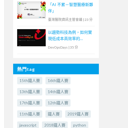
「AI 不累－智慧醫療新夥
伴」
臺灣醫院資訊主管會議
|
23 分
以趨勢科技為例，如何實
現低成本高效率的
Observability2.0
DevOpsDays
|
35 分
熱門tag
15th鐵人賽
16th鐵人賽
13th鐵人賽
14th鐵人賽
17th鐵人賽
12th鐵人賽
11th鐵人賽
鐵人賽
2019鐵人賽
javascript
2018鐵人賽
python