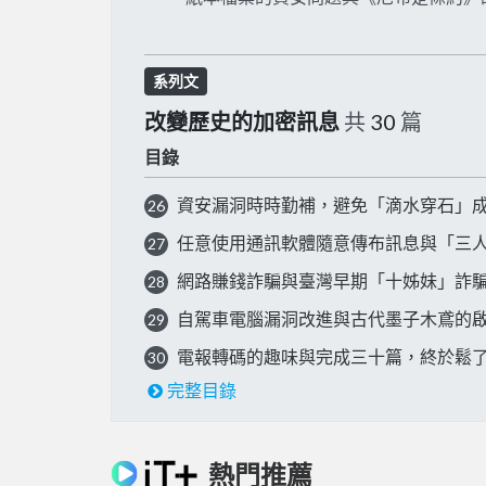
系列文
改變歷史的加密訊息
共
30
篇
目錄
資安漏洞時時勤補，避免「滴水穿石」
26
任意使用通訊軟體隨意傳布訊息與「三
27
網路賺錢詐騙與臺灣早期「十姊妹」詐
28
自駕車電腦漏洞改進與古代墨子木鳶的
29
電報轉碼的趣味與完成三十篇，終於鬆
30
完整目錄
熱門推薦