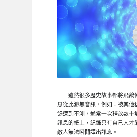
雖然很多歷史故事都將飛鴿傳
息從此渺無音訊，例如：被其他
鴿遭到不測，通常一次釋放數十
訊息的紙上，紀錄只有自己人才
敵人無法瞬間譯出訊息。