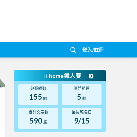
登入/註冊
iThome鐵人賽
參賽組數
團體組數
155
5
組
組
累計文章數
最後報名日
590
9/15
篇