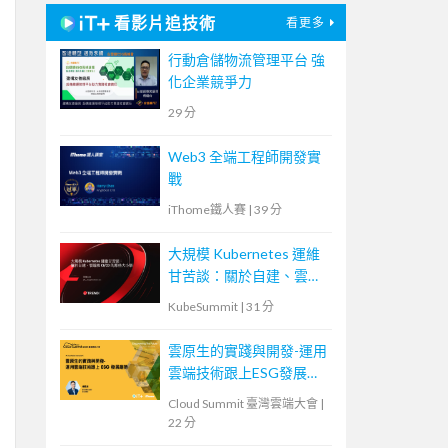
看影片追技術
看更多
行動倉儲物流管理平台 強
化企業競爭力
29 分
Web3 全端工程師開發實
戰
iThome鐵人賽
|
39 分
大規模 Kubernetes 運維
甘苦談：關於自建、雲端
和 CI/CD 的那些大小事
KubeSummit
|
31 分
雲原生的實踐與開發-運用
雲端技術跟上ESG發展趨
勢
Cloud Summit 臺灣雲端大會
|
22 分