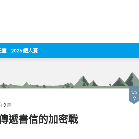
天室
2026 鐵人賽
DAY
9
第
9
篇
傳遞書信的加密戰