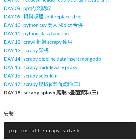
DAY 08 : ppt內文爬取
DAY 09 : 資料處理 split replace strip
DAY 10 : python csv 寫入 和dict 合併
DAY 11 : python class function
DAY 12 : crawl 框架 scrapy 使用
DAY 13 : scrapy 架構
DAY 14 : scrapy pipeline data insert mongodb
DAY 15 : scrapy middleware proxy
DAY 16 : scrapy selenium
DAY 17 : scrapy 爬取js畫面資料(二)
DAY 18 : scrapy splash 爬取js畫面資料(三)
安裝