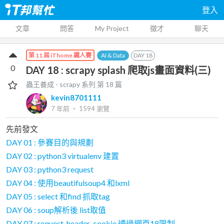
登入
文章
問答
My Project
徵才
聊天
AI & Data
DAY
18
第 11 屆 iThome 鐵人賽
0
DAY 18 : scrapy splash 爬取js畫面資料(三)
蟲王養成 - scrapy
系列 第
18
篇
kevin8701111
7 年前
‧
1594
瀏覽
先前發文
DAY 01 : 參賽目的與規劃
DAY 02 : python3 virtualenv 建置
DAY 03 : python3 request
DAY 04 : 使用beautifulsoup4 和lxml
DAY 05 : select 和find 抓取tag
DAY 06 : soup解析後 list取值
DAY 07 : request_header_cookie 通過網頁18限制