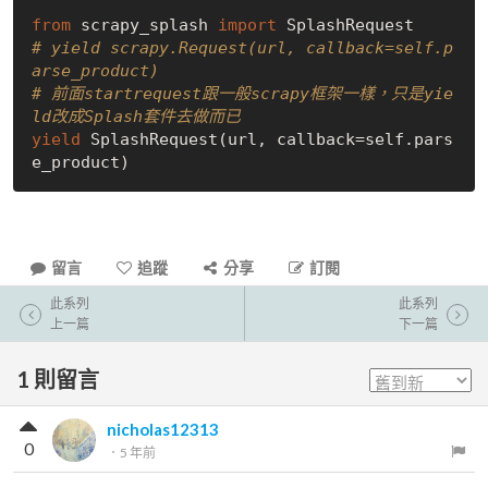
from
 scrapy_splash 
import
# yield scrapy.Request(url, callback=self.p
arse_product)
# 前面startrequest跟一般scrapy框架一樣，只是yie
ld改成Splash套件去做而已
yield
 SplashRequest(url, callback=self.pars
留言
追蹤
分享
訂閱
此系列
此系列
上一篇
下一篇
1
則留言
nicholas12313
0
．
5 年前