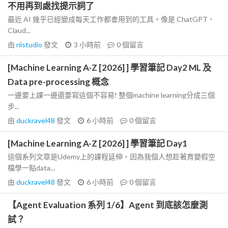
不用再到處找提示詞了
最近 AI 幾乎已經變成每天工作都會用到的工具。像是 ChatGPT、
Claud...
由
nlstudio
發文
3 小時前
0
個留言
[Machine Learning A-Z [2026] ] 學習筆記 Day2 ML 及
Data pre-processing 概念
一邊要上課一邊還要寫這個不容易! 整個machine learning分成三個
步...
由
duckravel48
發文
6 小時前
0
個留言
[Machine Learning A-Z [2026] ] 學習筆記 Day1
這個系列文章是Udemy上的課程延伸，因為我個人想趁著育嬰假空
檔學一點data...
由
duckravel48
發文
6 小時前
0
個留言
【Agent Evaluation 系列 1/6】Agent 到底該怎麼測
試？