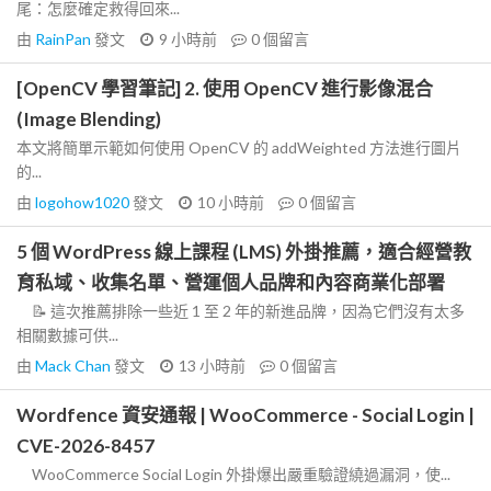
尾：怎麼確定救得回來...
由
RainPan
發文
9 小時前
0
個留言
[OpenCV 學習筆記] 2. 使用 OpenCV 進行影像混合
(Image Blending)
本文將簡單示範如何使用 OpenCV 的 addWeighted 方法進行圖片
的...
由
logohow1020
發文
10 小時前
0
個留言
5 個 WordPress 線上課程 (LMS) 外掛推薦，適合經營教
育私域、收集名單、營運個人品牌和內容商業化部署
📝 這次推薦排除一些近 1 至 2 年的新進品牌，因為它們沒有太多
相關數據可供...
由
Mack Chan
發文
13 小時前
0
個留言
Wordfence 資安通報 | WooCommerce - Social Login |
CVE-2026-8457
WooCommerce Social Login 外掛爆出嚴重驗證繞過漏洞，使...