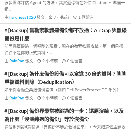
很多團隊評估 Agent 的方法，其實還停留在評估 Chatbot。 準備一
組...
由
hardness1020
發文
7 小時前
1
個留言
# [Backup] 當勒索軟體連備份都不放過：Air Gap 與離線
備份是什麼
前面幾篇提過一個殘酷的現實：現在的勒索軟體攻擊，第一個目標
往往不是你的正式資料，...
由
RainPan
發文
9 小時前
0
個留言
# [Backup] 為什麼備份設備可以塞進 30 倍的資料？聊聊
重複資料刪除（Deduplication）
如果你看過企業級備份設備（例如 Dell PowerProtect DD 系列）...
由
RainPan
發文
9 小時前
0
個留言
# [Backup] 備份界最常被跳過的一步：還原演練，以及
為什麼「沒演練過的備份」等於沒備份
這個系列第4篇聊過「有備份不等於救得回來」，今天把這個主題收