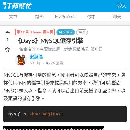
登入
文章
問答
My Project
徵才
聊天
AI & Data
DAY
8
第 12 屆 iThome 鐵人賽
1
《Day8》MySQL儲存引擎
一名合格的DBA要從底層一步步爬起
系列 第
8
篇
安狄鴿
6 年前
‧
4276
瀏覽
MySQL有儲存引擎的概念，使用者可以依照自己的需求，選
擇使用不同的儲存引擎來提高應用的效率，我們可以透過
MySQL輸入以下指令，就可以看出目前支援了哪些引擎，以
及預設的儲存引擎。
mysql > 
show
engines