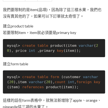
我們要限制的是item(品項)，因為除了這三樣水果，我們也
沒有賣其他的了，如果可以下訂單就太奇怪了。
建立product table
若要限制item，item就必須要是primary key
mysql> 
create
table
 product(item 
varchar
(
2
0
), price 
int
 ,primary 
key
建立form table
mysql> 
create
table
form
 (customer 
varchar
(
20
),item 
varchar
(
20
),
count
int
,
foreign
key
(item) 
references
這樣的話在form表格中，就無法新增除了apple、orange、
pineaplle這三項的水果了。