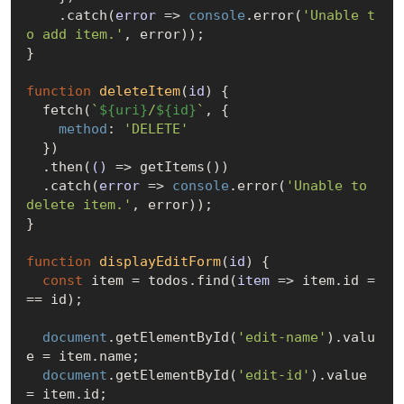
    .catch(
error
 =>
console
.error(
'Unable t
o add item.'
, error));

}

function
deleteItem
(
id
) 
{

  fetch(
`
${uri}
/
${id}
`
, {

method
: 
'DELETE'
  })

  .then(
()
 =>
 getItems())

  .catch(
error
 =>
console
.error(
'Unable to 
delete item.'
, error));

}

function
displayEditForm
(
id
) 
{

const
 item = todos.find(
item
 =>
 item.id =
== id);

document
.getElementById(
'edit-name'
).valu
e = item.name;

document
.getElementById(
'edit-id'
).value 
= item.id;
