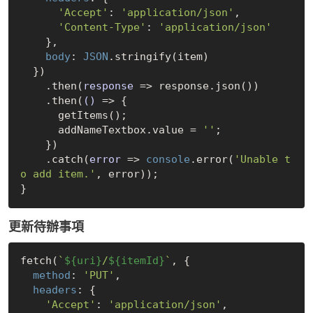
'Accept'
: 
'application/json'
,

'Content-Type'
: 
'application/json'
    },

body
: 
JSON
.stringify(item)

  })

    .then(
response
 =>
 response.json())

    .then(
()
 =>
 {

      getItems();

      addNameTextbox.value = 
''
;

    })

    .catch(
error
 =>
console
.error(
'Unable t
o add item.'
, error));

更新待辦事項
fetch(
`
${uri}
/
${itemId}
`
, {

method
: 
'PUT'
,

headers
: {

'Accept'
: 
'application/json'
,
