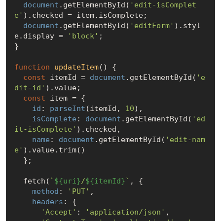
document
.getElementById(
'edit-isComplet
e'
).checked = item.isComplete;

document
.getElementById(
'editForm'
).styl
e.display = 
'block'
;

}

function
updateItem
(
) 
{

const
 itemId = 
document
.getElementById(
'e
dit-id'
).value;

const
 item = {

id
: 
parseInt
(itemId, 
10
),

isComplete
: 
document
.getElementById(
'ed
it-isComplete'
).checked,

name
: 
document
.getElementById(
'edit-nam
e'
).value.trim()

  };

  fetch(
`
${uri}
/
${itemId}
`
, {

method
: 
'PUT'
,

headers
: {

'Accept'
: 
'application/json'
,
