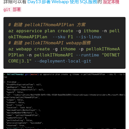
詳細可以看
Day13 部署 Webapp 使用 SQL服務
的
設定本機
git 部署
# 創建 pellokITHomeAPIPlan 方案
az 
appservice 
plan 
create 
-g 
ithome 
-n 
pell
okITHomeAPIPlan 
--sku
F1 
--is-linux
# 創建 pellokITHomeAPI webapp服務
az 
webapp 
create 
-g 
ithome 
-p 
pellokITHomeA
PIPlan 
-n 
pellokITHomeAPI 
--runtime
"DOTNET
CORE|3.1"
--deployment-local-git