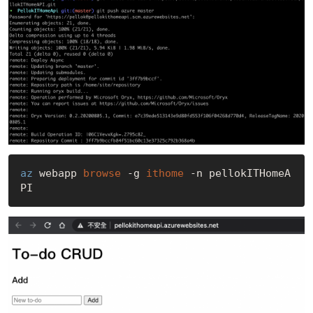
az
 webapp 
browse 
-g 
ithome 
-n pellokITHomeA