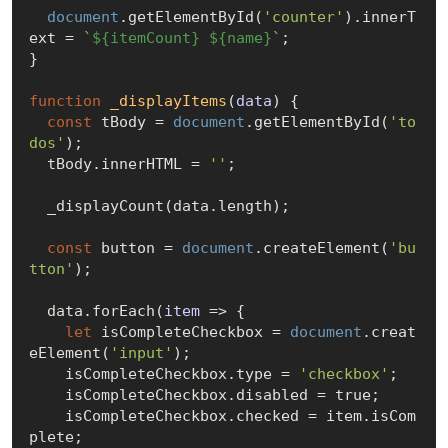
document
.getElementById(
'counter'
).innerT
ext = 
`
${itemCount}
${name}
`
;

}

function
_displayItems
(
data
) 
{

const
 tBody = 
document
.getElementById(
'to
dos'
);

  tBody.innerHTML = 
''
;

  _displayCount(data.length);

const
 button = 
document
.createElement(
'bu
tton'
);

  data.forEach(
item
 =>
 {

let
 isCompleteCheckbox = 
document
.creat
eElement(
'input'
);

    isCompleteCheckbox.type = 
'checkbox'
;

    isCompleteCheckbox.disabled = 
true
;

    isCompleteCheckbox.checked = item.isCom
plete;
