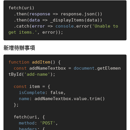
fetch(uri)

  .then(
response
 =>
 response.json())

  .then(
data
 =>
 _displayItems(data))

  .catch(
error
 =>
console
.error(
'Unable to 
get items.'
新增待辦事項
function
addItem
(
) 
{

const
 addNameTextbox = 
document
.getElemen
tById(
'add-name'
);

const
 item = {

isComplete
: 
false
,

name
: addNameTextbox.value.trim()

  };

  fetch(uri, {

method
: 
'POST'
,

headers
: {
