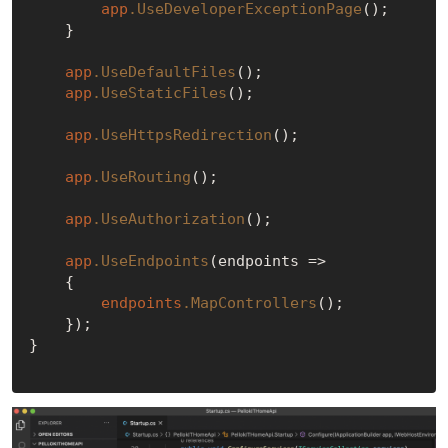
app
.UseDeveloperExceptionPage
();

    }

app
.UseDefaultFiles
();

app
.UseStaticFiles
();

app
.UseHttpsRedirection
();

app
.UseRouting
();

app
.UseAuthorization
();

app
.UseEndpoints
(endpoints =>

    {

endpoints
.MapControllers
();

    });

}
