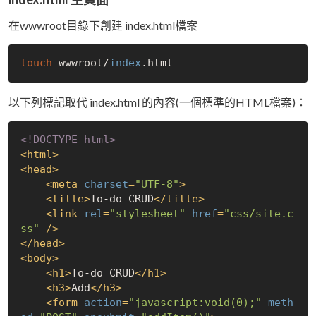
在wwwroot目錄下創建 index.html檔案
touch
 wwwroot/
index
以下列標記取代 index.html 的內容(一個標準的HTML檔案)：
<!DOCTYPE 
html
>
<
html
>
<
head
>
<
meta
charset
=
"UTF-8"
>
<
title
>
To-do CRUD
</
title
>
<
link
rel
=
"stylesheet"
href
=
"css/site.c
ss"
 />
</
head
>
<
body
>
<
h1
>
To-do CRUD
</
h1
>
<
h3
>
Add
</
h3
>
<
form
action
=
"javascript:void(0);"
meth