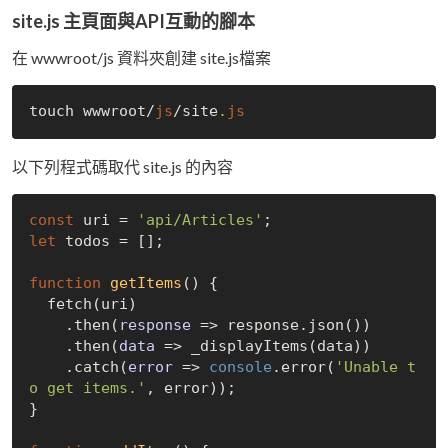
site.js 主頁面與API互動的腳本
在 wwwroot/js 資料夾創建 site.js檔案
touch wwwroot/
js
/site
.
js
以下列程式碼取代 site.js 的內容
const
 uri = 
'api/Articles'
let
 todos = [];

function
getItems
(
) 
{

  fetch(uri)

    .then(
response
 =>
 response.json())

    .then(
data
 =>
 _displayItems(data))

    .catch(
error
 =>
console
.error(
'Unable t
o get items.'
, error));

}
