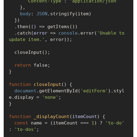
'Content-Type'
: 
'application/json'
    },

body
: 
JSON
.stringify(item)

  })

  .then(
()
 =>
 getItems())

  .catch(
error
 =>
console
.error(
'Unable to 
update item.'
, error));

  closeInput();

return
false
;

}

function
closeInput
(
) 
{

document
.getElementById(
'editForm'
).styl
e.display = 
'none'
;

}

function
_displayCount
(
itemCount
) 
{

const
 name = (itemCount === 
1
) ? 
'to-do'
: 
'to-dos'
;
