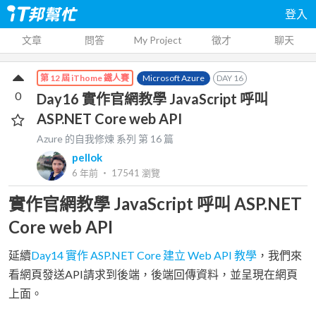
登入
文章
問答
My Project
徵才
聊天
Microsoft Azure
DAY
16
第 12 屆 iThome 鐵人賽
0
Day16 實作官網教學 JavaScript 呼叫
ASP.NET Core web API
Azure 的自我修煉
系列 第
16
篇
pellok
6 年前
‧
17541
瀏覽
實作官網教學 JavaScript 呼叫 ASP.NET
Core web API
延續
Day14 實作 ASP.NET Core 建立 Web API 教學
，我們來
看網頁發送API請求到後端，後端回傳資料，並呈現在網頁
上面。