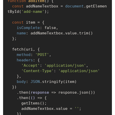
function
addItem
(
) 
{

const
 addNameTextbox = 
document
.getElemen
tById(
'add-name'
);

const
 item = {

isComplete
: 
false
,

name
: addNameTextbox.value.trim()

  };

  fetch(uri, {

method
: 
'POST'
,

headers
: {

'Accept'
: 
'application/json'
,

'Content-Type'
: 
'application/json'
    },

body
: 
JSON
.stringify(item)

  })

    .then(
response
 =>
 response.json())

    .then(
()
 =>
 {

      getItems();

      addNameTextbox.value = 
''
;

    })
