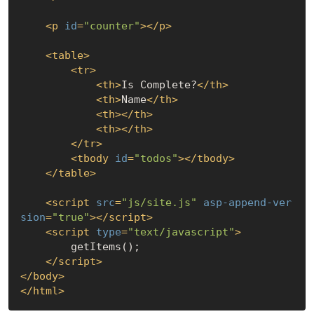
<
p
id
=
"counter"
>
</
p
>
<
table
>
<
tr
>
<
th
>
Is Complete?
</
th
>
<
th
>
Name
</
th
>
<
th
>
</
th
>
<
th
>
</
th
>
</
tr
>
<
tbody
id
=
"todos"
>
</
tbody
>
</
table
>
<
script
src
=
"js/site.js"
asp-append-ver
sion
=
"true"
>
</
script
>
<
script
type
=
"text/javascript"
>
        getItems();

</
script
>
</
body
>
</
html
>