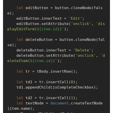
let
 editButton = button.cloneNode(
fals
e
);

    editButton.innerText = 
'Edit'
;

    editButton.setAttribute(
'onclick'
, 
`dis
playEditForm(
${item.id}
)`
);

let
 deleteButton = button.cloneNode(
fal
se
);

    deleteButton.innerText = 
'Delete'
;

    deleteButton.setAttribute(
'onclick'
, 
`d
eleteItem(
${item.id}
)`
);

let
 tr = tBody.insertRow();

let
 td1 = tr.insertCell(
0
);

    td1.appendChild(isCompleteCheckbox);

let
 td2 = tr.insertCell(
1
);

let
 textNode = 
document
.createTextNode
(item.name);
