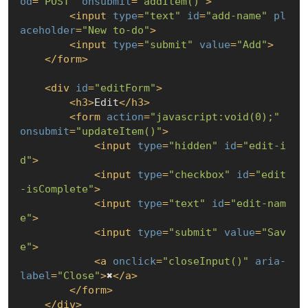
od
=
"POST"
onsubmit
=
"addItem()"
>
<
input
type
=
"text"
id
=
"add-name"
pl
aceholder
=
"New to-do"
>
<
input
type
=
"submit"
value
=
"Add"
>
</
form
>
<
div
id
=
"editForm"
>
<
h3
>
Edit
</
h3
>
<
form
action
=
"javascript:void(0);"
onsubmit
=
"updateItem()"
>
<
input
type
=
"hidden"
id
=
"edit-i
d"
>
<
input
type
=
"checkbox"
id
=
"edit
-isComplete"
>
<
input
type
=
"text"
id
=
"edit-nam
e"
>
<
input
type
=
"submit"
value
=
"Sav
e"
>
<
a
onclick
=
"closeInput()"
aria-
label
=
"Close"
>
✖
</
a
>
</
form
>
</
div
>