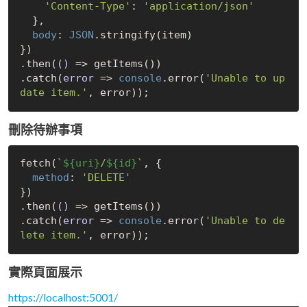
'Content-Type'
: 
'application/json'
  },

body
: 
JSON
.stringify(item)

})

.then(
()
 =>
 getItems())

.catch(
error
 =>
console
.error(
'Unable to up
date item.'
刪除待辦事項
fetch(
`
${uri}
/
${id}
`
, {

method
: 
'DELETE'
})

.then(
()
 =>
 getItems())

.catch(
error
 =>
console
.error(
'Unable to de
lete item.'
實際頁面展示
https://localhost:5001/