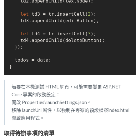
    td2.appendChild(textNode);

let
 td3 = tr.insertCell(
2
);

    td3.appendChild(editButton);

let
 td4 = tr.insertCell(
3
);

    td4.appendChild(deleteButton);

  });

  todos = data;

若要在本機測試 HTML 網頁，可能需要變更 ASP.NET
Core 專案的啟動設定：
開啟 Properties\launchSettings.json。
移除 launchUrl 屬性，以強制在專案的預設檔案index.html
開啟應用程式。
取得待辦事項的清單