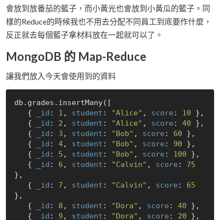
會放到放番茄的籃子，而小黃光也會放到小黃瓜的籃子。同
樣的Reduce的時候我也不用去分配不同員工到底要作什麼，
反正就去每個籃子拿材料放在一起就可以了。
MongoDB 的 Map-Reduce
讓我們放入今天會使用到的資料
db.grades.insertMany([

   { 
_id
: 
1
, 
student
: 
"Alice"
, 
score
: 
10
 },

   { 
_id
: 
2
, 
student
: 
"Alice"
, 
score
: 
40
 },

   { 
_id
: 
3
, 
student
: 
"Bob"
, 
score
: 
60
 },

   { 
_id
: 
4
, 
student
: 
"Bob"
, 
score
: 
90
 },

   { 
_id
: 
5
, 
student
: 
"Bob"
, 
score
: 
100
 },

   { 
_id
: 
6
, 
student
: 
"Calvin"
, 
score
: 
75
},

   { 
_id
: 
7
, 
student
: 
"Calvin"
, 
score
: 
65
},

   { 
_id
: 
8
, 
student
: 
"Dora"
, 
score
: 
40
 },

   { 
_id
: 
9
, 
student
: 
"Dora"
, 
score
: 
20
 },
