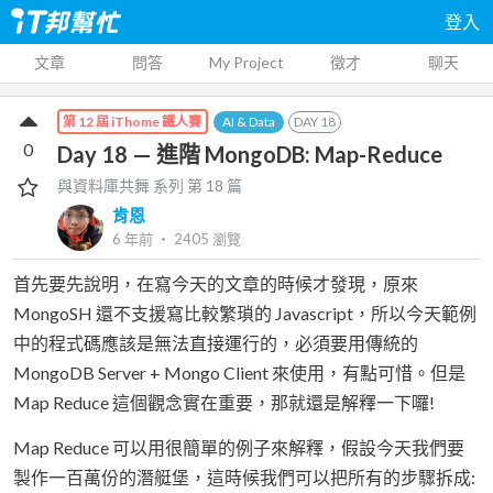
登入
文章
問答
My Project
徵才
聊天
AI & Data
DAY
18
第 12 屆 iThome 鐵人賽
0
Day 18 — 進階 MongoDB: Map-Reduce
與資料庫共舞
系列 第
18
篇
肯恩
6 年前
‧
2405
瀏覽
首先要先說明，在寫今天的文章的時候才發現，原來
MongoSH 還不支援寫比較繁瑣的 Javascript，所以今天範例
中的程式碼應該是無法直接運行的，必須要用傳統的
MongoDB Server + Mongo Client 來使用，有點可惜。但是
Map Reduce 這個觀念實在重要，那就還是解釋一下囉!
Map Reduce 可以用很簡單的例子來解釋，假設今天我們要
製作一百萬份的潛艇堡，這時候我們可以把所有的步驟拆成: