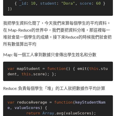
   { 
_id
: 
10
, 
student
: 
"Dora"
, 
score
: 
60
 }

我把學生資料化簡了，今天我們來算每個學生的平均資料。
在 Map-Reduce的世界中，我們要把資料分堆，那這裡每一
堆就會是一個學生的成績。接下來Reduce的時候我們就會把
所有數值算出平均
Map: 每一個工人拿到數據只會傳出學生姓名和分數
var
 mapStudent = 
function
(
) 
{ emit(
this
.stu
dent, 
this
Reduce: 負責每個學生「堆」的工人就把數據作平均計算
var
 reduceAverage = 
function
(
keyStudentNam
e, valueScores
) 
{

return
Array
.avg(valueScores); 
