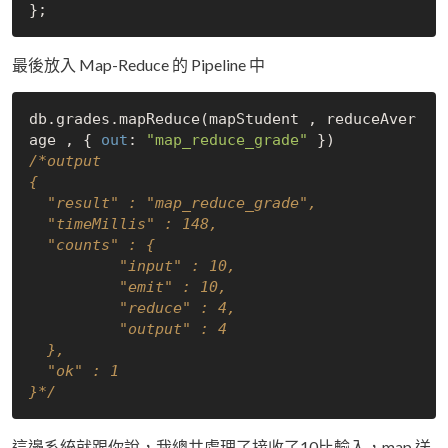
最後放入 Map-Reduce 的 Pipeline 中
db.grades.mapReduce(mapStudent , reduceAver
age , { 
out
: 
"map_reduce_grade"
/*output

{

  "result" : "map_reduce_grade",

  "timeMillis" : 148,

  "counts" : {

          "input" : 10,

          "emit" : 10,

          "reduce" : 4,

          "output" : 4

  },

  "ok" : 1

}*/
這邊系統就跟你說，我總共處理了接收了10比輸入，map 送