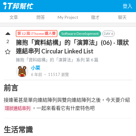
登入
文章
問答
My Project
徵才
聊天
Software Development
DAY
6
第 12 屆 iThome 鐵人賽
2
擁抱「資料結構」的「演算法」(06) - 環狀
連結串列 Circular Linked List
擁抱「資料結構」的「演算法」
系列 第
6
篇
小菜
6 年前
‧
11517
瀏覽
前言
接連著甚是單向連結陣列與雙向連結陣列之後，今天要介紹
，一起來看看它有什麼特色吧
環狀連結串列
生活常識