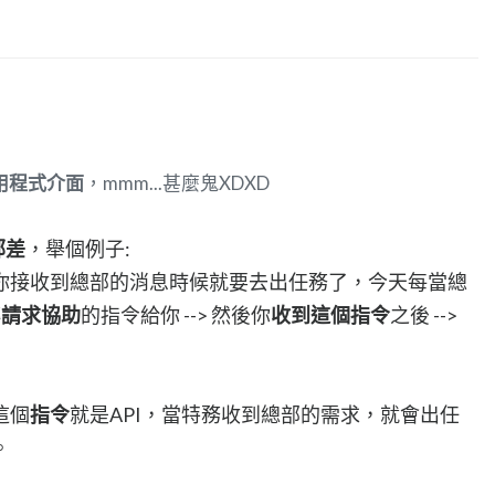
用程式介面
，mmm...甚麼鬼XDXD
郵差
，舉個例子:
你接收到總部的消息時候就要去出任務了，今天每當總
傳
請求協助
的指令給你 --> 然後你
收到這個指令
之後 -->
這個
指令
就是API，當特務收到總部的需求，就會出任
。