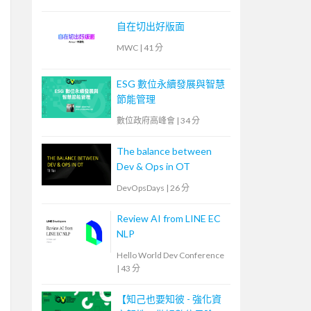
自在切出好版面
MWC
|
41 分
ESG 數位永續發展與智慧
節能管理
數位政府高峰會
|
34 分
The balance between
Dev & Ops in OT
DevOpsDays
|
26 分
Review AI from LINE EC
NLP
Hello World Dev Conference
|
43 分
【知己也要知彼 - 強化資