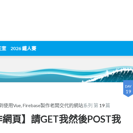
天室
2026 鐵人賽
DAY
19
使用Vue, Firebase製作老闆交代的網站
系列 第
19
篇
e實作網頁】請GET我然後POST我