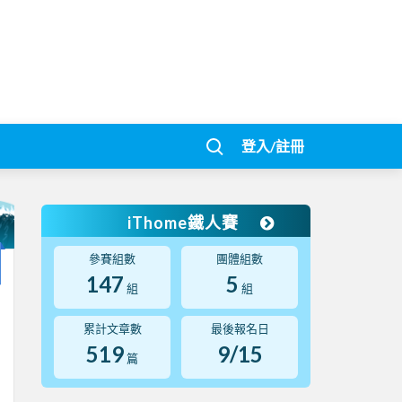
登入/註冊
iThome鐵人賽
參賽組數
團體組數
147
5
組
組
累計文章數
最後報名日
519
9/15
篇