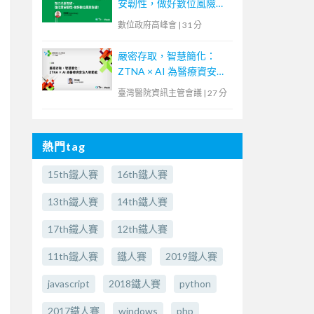
安韌性，做好數位風險防
護！】
數位政府高峰會
|
31 分
嚴密存取，智慧簡化：
ZTNA × AI 為醫療資安注
入新動能
臺灣醫院資訊主管會議
|
27 分
熱門tag
15th鐵人賽
16th鐵人賽
13th鐵人賽
14th鐵人賽
17th鐵人賽
12th鐵人賽
11th鐵人賽
鐵人賽
2019鐵人賽
javascript
2018鐵人賽
python
2017鐵人賽
windows
php