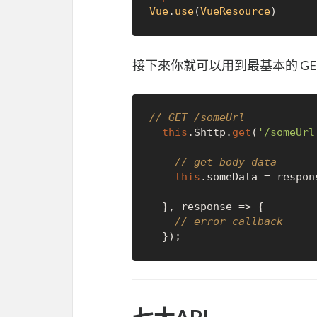
Vue
.
use
(
VueResource
接下來你就可以用到最基本的 GE
// GET /someUrl
this
.$http.
get
(
'/someUrl
// get body data
this
.someData = respons
  }, response => {

// error callback
七大API