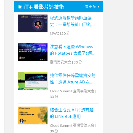
看影片追技術
看更多
程式遠端教學講師血淚
史：一堂想設計自已的程
式線上課程者的先修必要
MWC
|
20 分
通識課
注意看，這些 Windows
的 Potatoes 太狠了! 解析
5 種基於 MS-RPCE 的攻
臺灣資安大會
|
30 分
擊手法
強化零信任跨雲端資安韌
性：透過 Azure AD &
Zscaler ZPA 打造無縫且
Cloud Summit 臺灣雲端大會
|
安全的居家辦公體驗
33 分
結合生成式 AI 打造有趣
的 LINE Bot 應用
Cloud Summit 臺灣雲端大會
|
39 分