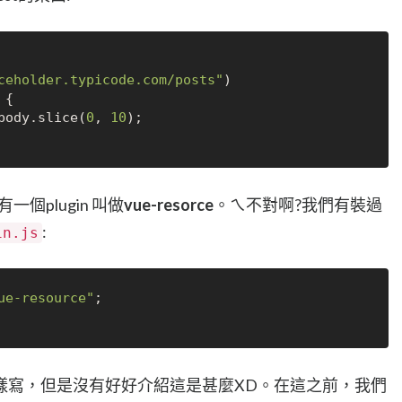
ceholder.typicode.com/posts"
)

 {

body.slice(
0
, 
10
);

個plugin 叫做
vue-resorce
。ㄟ不對啊?我們有裝過
:
in.js
ue-resource"
樣寫，但是沒有好好介紹這是甚麼XD。在這之前，我們