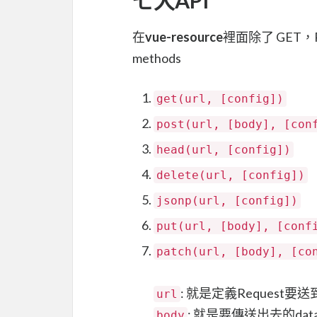
在
vue-resource
裡面除了 GET
methods
get(url, [config])
post(url, [body], [con
head(url, [config])
delete(url, [config])
jsonp(url, [config])
put(url, [body], [conf
patch(url, [body], [co
: 就是定義Request要
url
: 就是要傳送出去的dat
body