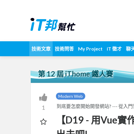
技術文章
技術問答
My Project
iT 徵才
聊
第 12 屆 iThome 鐵人賽
Modern Web
到底要怎麼開始開發網站? --- 從入門到
1
【D19 - 用Vu