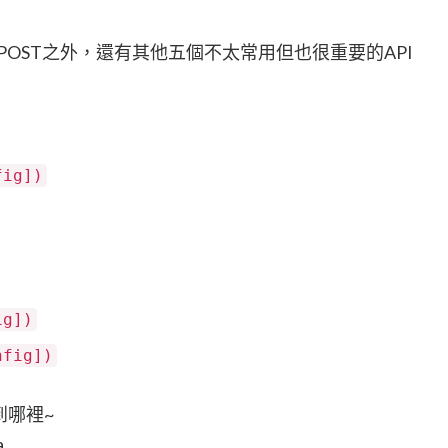
，POST之外，還有其他五個不太常用但也很重要的API
fig])
ig])
nfig])
送到哪裡~
a