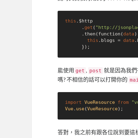
this
.$http

      .
get
(
"http://jsonpla
      .then(function(
data
)
this
.blogs = 
data
.
能使用
,
就是因為我們有一
get
post
嗎? 不相信的話可以打開你的
ma
import
VueResource
from
"v
Vue
.
use
(
VueResource
答對，我之前有跟各位說到要這