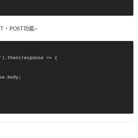
T，POST功能~
'
).then(response => {

e.body;
