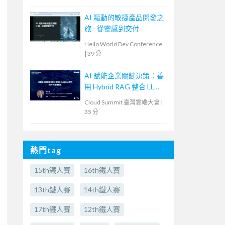
AI 驅動的敏捷產品開發之
旅 - 從靈感到交付
Hello World Dev Conference
|
39 分
AI 賦能企業關鍵決策：善
用 Hybrid RAG 整合 LLM
與營運數據
Cloud Summit 臺灣雲端大會
|
35 分
熱門tag
15th鐵人賽
16th鐵人賽
13th鐵人賽
14th鐵人賽
17th鐵人賽
12th鐵人賽