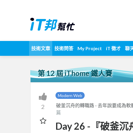
技術文章
技術問答
My Project
iT 徵才
聊
第 12 屆 iThome 鐵人賽
Modern Web
破釜沉舟的轉職路 - 去年說要成為軟
2
篇
Day 26 -『破