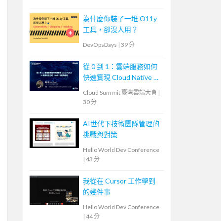
為什麼你裝了一堆 O11y
工具，卻沒人用？
DevOpsDays
|
39 分
從 0 到 1：雲端服務如何
快速實現 Cloud Native AI
檢索增強生成（RAG）功
Cloud Summit 臺灣雲端大會
|
能的應用
30 分
AI世代下技術團隊管理的
挑戰與對策
Hello World Dev Conference
|
43 分
我從在 Cursor 工作學到
的幾件事
Hello World Dev Conference
|
44 分