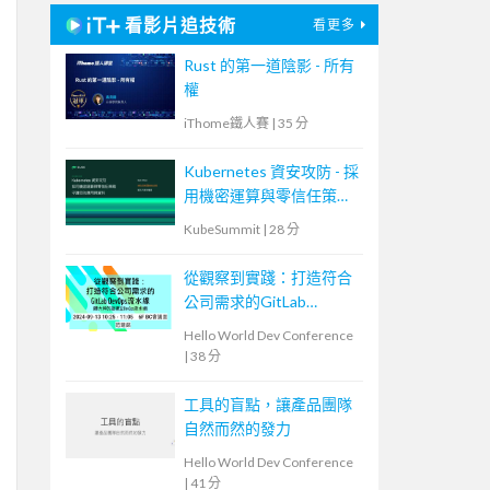
看影片追技術
看更多
Rust 的第一道陰影 - 所有
權
iThome鐵人賽
|
35 分
Kubernetes 資安攻防 - 採
用機密運算與零信任策
略，守護您的應用
KubeSummit
|
28 分
從觀察到實踐：打造符合
公司需求的GitLab
DevOps流水線
Hello World Dev Conference
|
38 分
工具的盲點，讓產品團隊
自然而然的發力
Hello World Dev Conference
|
41 分