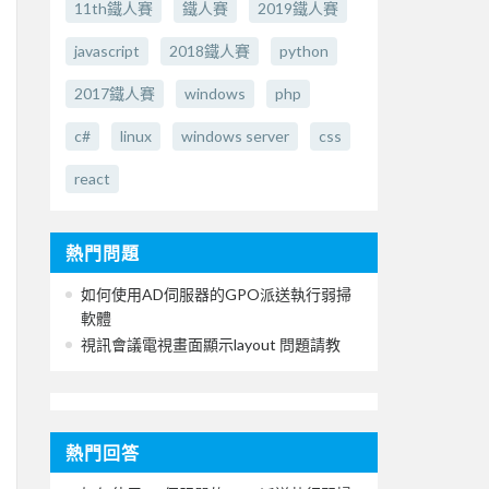
11th鐵人賽
鐵人賽
2019鐵人賽
javascript
2018鐵人賽
python
2017鐵人賽
windows
php
c#
linux
windows server
css
react
熱門問題
如何使用AD伺服器的GPO派送執行弱掃
軟體
視訊會議電視畫面顯示layout 問題請教
熱門回答