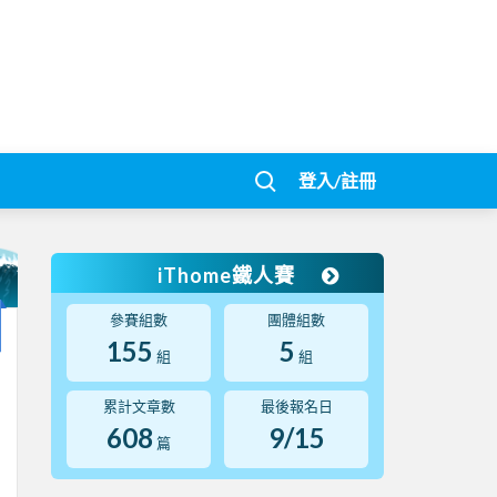
登入/註冊
iThome鐵人賽
參賽組數
團體組數
155
5
組
組
累計文章數
最後報名日
608
9/15
篇