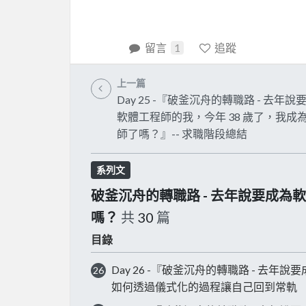
留言
1
追蹤
上一篇
Day 25 -『破釜沉舟的轉職路 - 去年說
軟體工程師的我，今年 38 歲了，我成
師了嗎？』-- 求職階段總結
系列文
破釜沉舟的轉職路 - 去年說要成為
嗎？
共
30
篇
目錄
Day 26 -『破釜沉舟的轉職路 - 去
26
如何透過儀式化的過程讓自己回到常軌