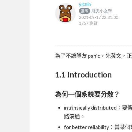
yichin
飛天小女警
團隊
2021-09-17 22:31:00
1757 瀏覽
為了不讓隊友 panic，先發文
1.1 Introduction
為何一個系統要分散？
intrinsically dist
路溝通。
for better reliabi