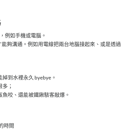
路
置，例如手機或電腦。
，才能夠溝通。例如用電線把兩台地腦接起來、或是透過
到水裡永久 byebye。
很多；
鯊魚咬、還能被鐵鍬駭客敲爆。
達的時間