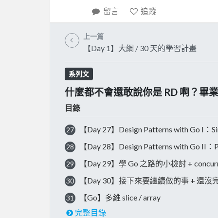
留言
追蹤
上一篇
【Day 1】大綱 / 30 天的學習計畫
系列文
什麼都不會還敢說你是 RD 啊？畢
目錄
【Day 27】Design Patterns with Go I：Simp
27
【Day 28】Design Patterns with Go II：Pr
28
【Day 29】學 Go 之路的小檢討 + concurren
29
【Day 30】接下來要繼續做的事 + 還沒完成的 W
30
【Go】多維 slice / array
31
完整目錄