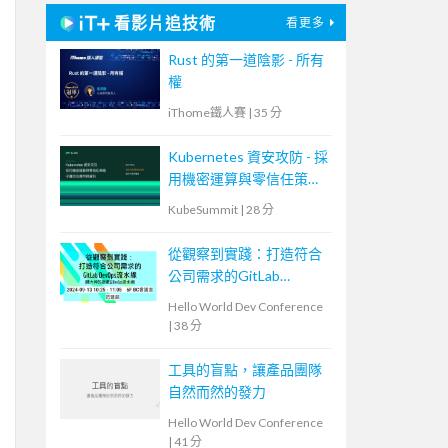
看影片追技術
看更多
Rust 的第一道陰影 - 所有
權
iThome鐵人賽
|
35 分
Kubernetes 資安攻防 - 採
用機密運算與零信任策
略，守護您的應用
KubeSummit
|
28 分
從觀察到實踐：打造符合
公司需求的GitLab
DevOps流水線
Hello World Dev Conference
|
38 分
工具的盲點，讓產品團隊
自然而然的發力
Hello World Dev Conference
|
41 分