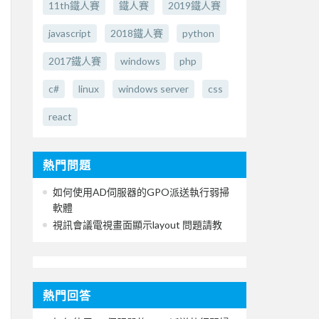
11th鐵人賽
鐵人賽
2019鐵人賽
javascript
2018鐵人賽
python
2017鐵人賽
windows
php
c#
linux
windows server
css
react
熱門問題
如何使用AD伺服器的GPO派送執行弱掃
軟體
視訊會議電視畫面顯示layout 問題請教
熱門回答