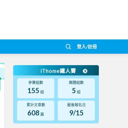
登入/註冊
iThome鐵人賽
參賽組數
團體組數
155
5
組
組
累計文章數
最後報名日
608
9/15
篇