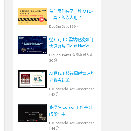
為什麼你裝了一堆 O11y
工具，卻沒人用？
DevOpsDays
|
39 分
從 0 到 1：雲端服務如何
快速實現 Cloud Native AI
檢索增強生成（RAG）功
Cloud Summit 臺灣雲端大會
|
能的應用
30 分
AI世代下技術團隊管理的
挑戰與對策
Hello World Dev Conference
|
43 分
我從在 Cursor 工作學到
的幾件事
Hello World Dev Conference
|
44 分