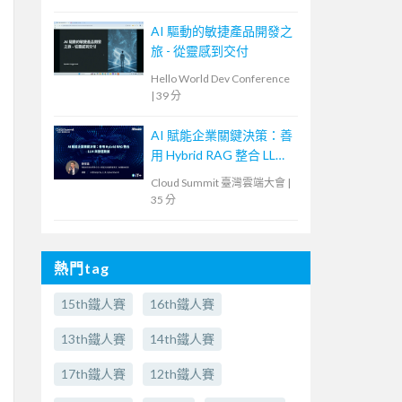
AI 驅動的敏捷產品開發之
旅 - 從靈感到交付
Hello World Dev Conference
|
39 分
AI 賦能企業關鍵決策：善
用 Hybrid RAG 整合 LLM
與營運數據
Cloud Summit 臺灣雲端大會
|
35 分
熱門tag
15th鐵人賽
16th鐵人賽
13th鐵人賽
14th鐵人賽
17th鐵人賽
12th鐵人賽