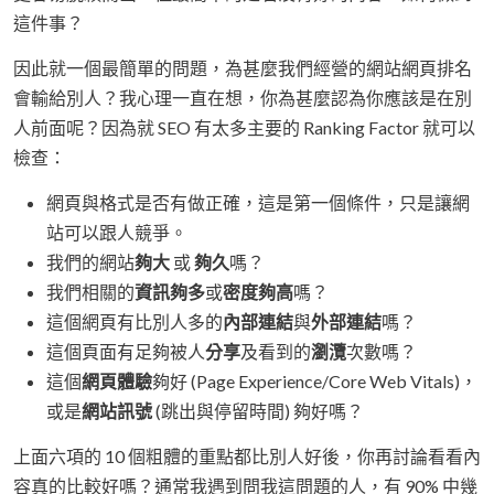
這件事？
因此就一個最簡單的問題，為甚麼我們經營的網站網頁排名
會輸給別人？我心理一直在想，你為甚麼認為你應該是在別
人前面呢？因為就 SEO 有太多主要的 Ranking Factor 就可以
檢查：
網頁與格式是否有做正確，這是第一個條件，只是讓網
站可以跟人競爭。
我們的網站
夠大
或
夠久
嗎？
我們相關的
資訊夠多
或
密度夠高
嗎？
這個網頁有比別人多的
內部連結
與
外部連結
嗎？
這個頁面有足夠被人
分享
及看到的
瀏灠
次數嗎？
這個
網頁體驗
夠好 (Page Experience/Core Web Vitals)，
或是
網站訊號
(跳出與停留時間) 夠好嗎？
上面六項的 10 個粗體的重點都比別人好後，你再討論看看內
容真的比較好嗎？通常我遇到問我這問題的人，有 90% 中幾