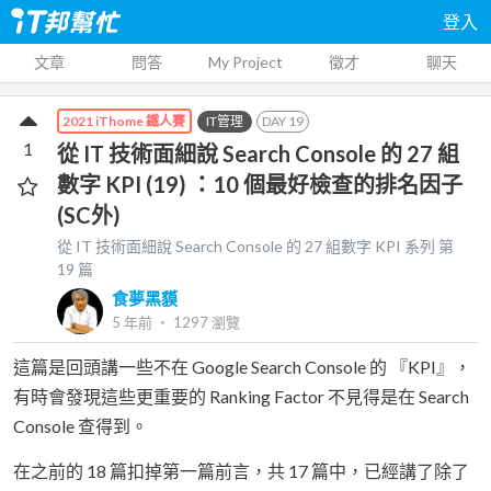
登入
文章
問答
My Project
徵才
聊天
IT管理
DAY
19
2021 iThome 鐵人賽
1
從 IT 技術面細說 Search Console 的 27 組
數字 KPI (19) ：10 個最好檢查的排名因子
(SC外)
從 IT 技術面細說 Search Console 的 27 組數字 KPI
系列 第
19
篇
食夢黑貘
5 年前
‧
1297
瀏覽
這篇是回頭講一些不在 Google Search Console 的 『KPI』，
有時會發現這些更重要的 Ranking Factor 不見得是在 Search
Console 查得到。
在之前的 18 篇扣掉第一篇前言，共 17 篇中，已經講了除了