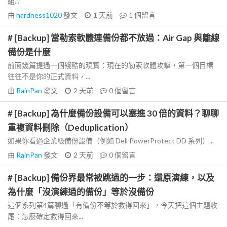
組...
由
hardness1020
發文
1 天前
1
個留言
# [Backup] 當勒索軟體連備份都不放過：Air Gap 與離線
備份是什麼
前面幾篇提過一個殘酷的現實：現在的勒索軟體攻擊，第一個目標
往往不是你的正式資料，...
由
RainPan
發文
2 天前
0
個留言
# [Backup] 為什麼備份設備可以塞進 30 倍的資料？聊聊
重複資料刪除（Deduplication）
如果你看過企業級備份設備（例如 Dell PowerProtect DD 系列）...
由
RainPan
發文
2 天前
0
個留言
# [Backup] 備份界最常被跳過的一步：還原演練，以及
為什麼「沒演練過的備份」等於沒備份
這個系列第4篇聊過「有備份不等於救得回來」，今天把這個主題收
尾：怎麼確定救得回來...