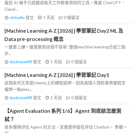
最近 AI 幾乎已經變成每天工作都會用到的工具。像是 ChatGPT、
Claud...
由
nlstudio
發文
1 天前
0
個留言
[Machine Learning A-Z [2026] ] 學習筆記 Day2 ML 及
Data pre-processing 概念
一邊要上課一邊還要寫這個不容易! 整個machine learning分成三個
步...
由
duckravel48
發文
1 天前
0
個留言
[Machine Learning A-Z [2026] ] 學習筆記 Day1
這個系列文章是Udemy上的課程延伸，因為我個人想趁著育嬰假空
檔學一點data...
由
duckravel48
發文
1 天前
0
個留言
【Agent Evaluation 系列 1/6】Agent 到底該怎麼測
試？
很多團隊評估 Agent 的方法，其實還停留在評估 Chatbot。 準備一