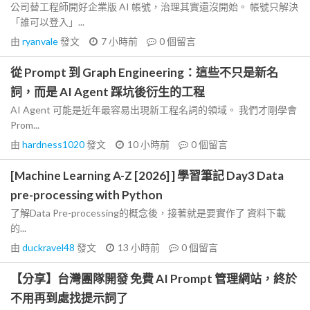
公司替工程師開好企業版 AI 帳號，治理其實還沒開始。 帳號只解決
「誰可以登入」...
由
ryanvale
發文
7 小時前
0
個留言
從 Prompt 到 Graph Engineering：這些不只是新名
詞，而是 AI Agent 踩坑後衍生的工程
AI Agent 可能是近年最容易出現新工程名詞的領域。 我們才剛學會
Prom...
由
hardness1020
發文
10 小時前
0
個留言
[Machine Learning A-Z [2026] ] 學習筆記 Day3 Data
pre-processing with Python
了解Data Pre-processing的概念後，接著就是要實作了 資料下載
的...
由
duckravel48
發文
13 小時前
0
個留言
【分享】台灣團隊開發 免費 AI Prompt 管理網站，終於
不用再到處找提示詞了