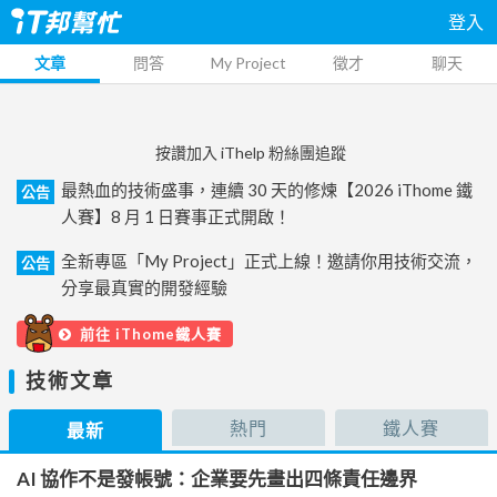
登入
文章
問答
My Project
徵才
聊天
按讚加入 iThelp 粉絲團追蹤
最熱血的技術盛事，連續 30 天的修煉【2026 iThome 鐵
公告
人賽】8 月 1 日賽事正式開啟！
全新專區「My Project」正式上線！邀請你用技術交流，
公告
分享最真實的開發經驗
前往 iThome鐵人賽
技術文章
熱門
鐵人賽
最新
AI 協作不是發帳號：企業要先畫出四條責任邊界