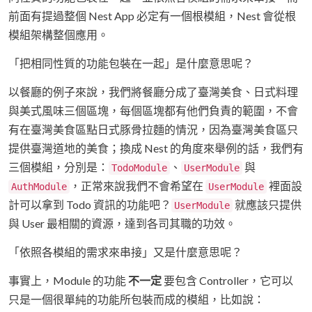
前面有提過整個 Nest App 必定有一個根模組，Nest 會從根
模組架構整個應用。
「把相同性質的功能包裝在一起」是什麼意思呢？
以餐廳的例子來說，我們將餐廳分成了臺灣美食、日式料理
與美式風味三個區塊，每個區塊都有他們負責的範圍，不會
有在臺灣美食區點日式豚骨拉麵的情況，因為臺灣美食區只
提供臺灣道地的美食；換成 Nest 的角度來舉例的話，我們有
三個模組，分別是：
、
與
TodoModule
UserModule
，正常來說我們不會希望在
裡面設
AuthModule
UserModule
計可以拿到 Todo 資訊的功能吧？
就應該只提供
UserModule
與 User 最相關的資源，達到各司其職的功效。
「依照各模組的需求來串接」又是什麼意思呢？
事實上，Module 的功能
不一定
要包含 Controller，它可以
只是一個很單純的功能所包裝而成的模組，比如說：