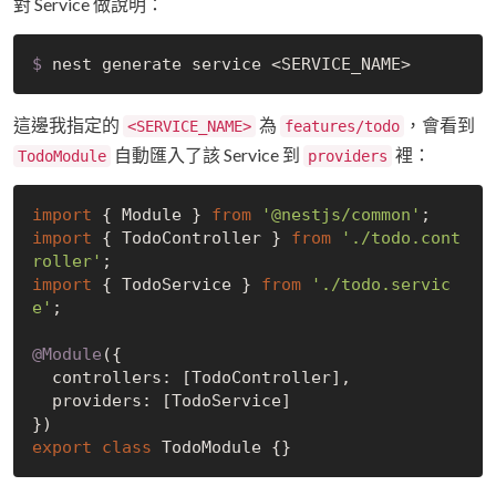
對 Service 做說明：
$
 nest generate service <SERVICE_NAME>
這邊我指定的
為
，會看到
<SERVICE_NAME>
features/todo
自動匯入了該 Service 到
裡：
TodoModule
providers
import
 { Module } 
from
'@nestjs/common'
import
 { TodoController } 
from
'./todo.cont
roller'
import
 { TodoService } 
from
'./todo.servic
e'
;

@Module
({

  controllers: [TodoController],

  providers: [TodoService]

export
class