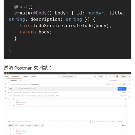
@Post
()

  create(
@Body
() body: { id: 
number
, title: 
string
, description: 
string
 }) {

this
.todoService.createTodo(body);

return
 body;

  }

透過 Postman 來測試：