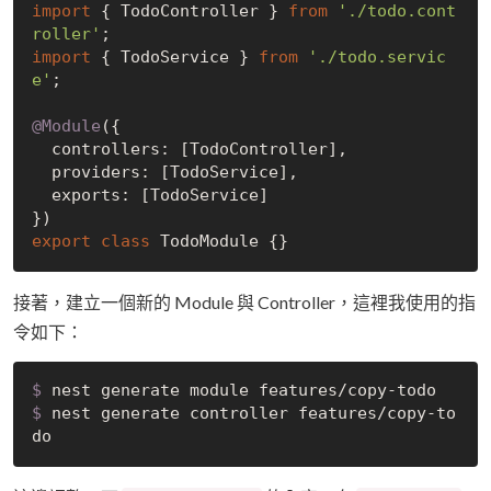
import
 { TodoController } 
from
'./todo.cont
roller'
import
 { TodoService } 
from
'./todo.servic
e'
;

@Module
({

  controllers: [TodoController],

  providers: [TodoService],

  exports: [TodoService]

export
class
接著，建立一個新的 Module 與 Controller，這裡我使用的指
令如下：
$
 nest generate module features/copy-todo
$
 nest generate controller features/copy-to
do