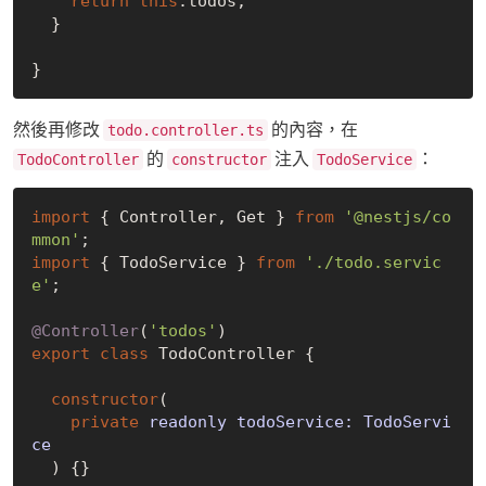
return
this
.todos;

  }

然後再修改
的內容，在
todo.controller.ts
的
注入
：
TodoController
constructor
TodoService
import
 { Controller, Get } 
from
'@nestjs/co
mmon'
import
 { TodoService } 
from
'./todo.servic
e'
;

@Controller
(
'todos'
export
class
 TodoController {

constructor
(
private
 readonly todoService: TodoServi
ce

) {}
