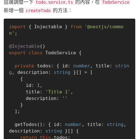
這邊調整一下
的內容，在
todo.service.ts
TodoService
新增一個
的方法：
createTodo
import
 { Injectable } 
from
'@nestjs/commo
n'
;

@Injectable
export
class
 TodoService {

private
 todos: { id: 
number
, title: 
strin
g
, description: 
string
 }[] = [

    {

      id: 
1
,

      title: 
'Title 1'
,

      description: 
''
    }

  ];

  getTodos(): { id: 
number
, title: 
string
, 
description: 
string
 }[] {

return
this
.todos;
