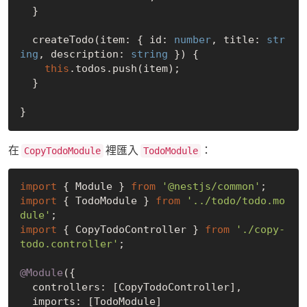
  }

  createTodo(item: { id: 
number
, title: 
str
ing
, description: 
string
 }) {

this
.todos.push(item);

  }

在
裡匯入
：
CopyTodoModule
TodoModule
import
 { Module } 
from
'@nestjs/common'
import
 { TodoModule } 
from
'../todo/todo.mo
dule'
import
 { CopyTodoController } 
from
'./copy-
todo.controller'
;

@Module
({

  controllers: [CopyTodoController],

  imports: [TodoModule]
