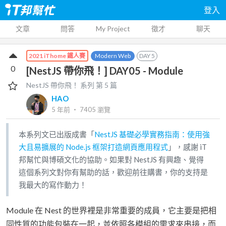
登入
文章
問答
My Project
徵才
聊天
Modern Web
DAY
5
2021 iThome 鐵人賽
0
[NestJS 帶你飛！] DAY05 - Module
NestJS 帶你飛！
系列 第
5
篇
HAO
5 年前
‧
7405
瀏覽
本系列文已出版成書「
NestJS 基礎必學實務指南：使用強
大且易擴展的 Node.js 框架打造網頁應用程式
」，感謝 iT
邦幫忙與博碩文化的協助。如果對 NestJS 有興趣、覺得
這個系列文對你有幫助的話，歡迎前往購書，你的支持是
我最大的寫作動力！
Module 在 Nest 的世界裡是非常重要的成員，它主要是把相
同性質的功能包裝在一起，並依照各模組的需求來串接，而