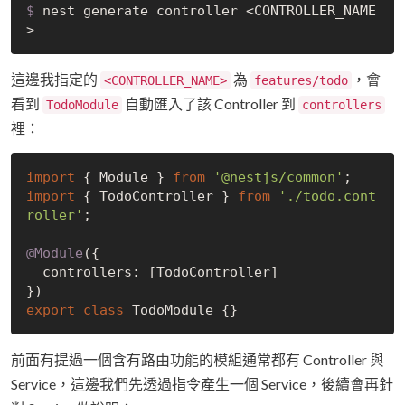
$
 nest generate controller <CONTROLLER_NAME
>
這邊我指定的
為
，會
<CONTROLLER_NAME>
features/todo
看到
自動匯入了該 Controller 到
TodoModule
controllers
裡：
import
 { Module } 
from
'@nestjs/common'
import
 { TodoController } 
from
'./todo.cont
roller'
;

@Module
({

  controllers: [TodoController]

export
class
前面有提過一個含有路由功能的模組通常都有 Controller 與
Service，這邊我們先透過指令產生一個 Service，後續會再針