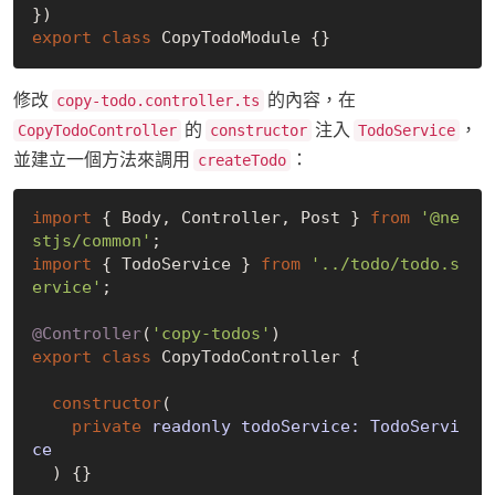
export
class
修改
的內容，在
copy-todo.controller.ts
的
注入
，
CopyTodoController
constructor
TodoService
並建立一個方法來調用
：
createTodo
import
 { Body, Controller, Post } 
from
'@ne
stjs/common'
import
 { TodoService } 
from
'../todo/todo.s
ervice'
;

@Controller
(
'copy-todos'
export
class
 CopyTodoController {

constructor
(
private
 readonly todoService: TodoServi
ce

) {}
