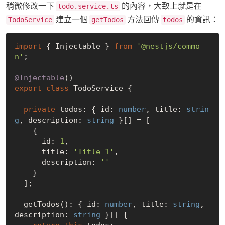
稍微修改一下
的內容，大致上就是在
todo.service.ts
建立一個
方法回傳
的資訊：
TodoService
getTodos
todos
import
 { Injectable } 
from
'@nestjs/commo
n'
;

@Injectable
export
class
 TodoService {

private
 todos: { id: 
number
, title: 
strin
g
, description: 
string
 }[] = [

    {

      id: 
1
,

      title: 
'Title 1'
,

      description: 
''
    }

  ];

  getTodos(): { id: 
number
, title: 
string
, 
description: 
string
 }[] {
