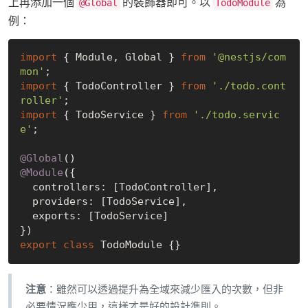
上再添加一個
的裝飾器即可。以
為
@Global
TodoModule
例：
import
 { Module, Global } 
from
'@nestjs/com
mon'
import
 { TodoController } 
from
'./todo.cont
roller'
import
 { TodoService } 
from
'./todo.servic
e'
;

@Global
@Module
({

  controllers: [TodoController],

  providers: [TodoService],

  exports: [TodoService]

export
class
注意
：雖然可以透過提升為全域來減少匯入的次數，但非
必要情況應少用，這樣才是好的設計準則。