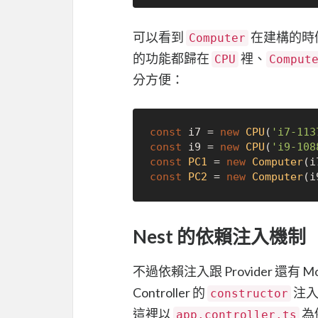
可以看到
在建構的時
Computer
的功能都歸在
裡、
CPU
Comput
分方便：
const
 i7 = 
new
CPU
(
'i7-113
const
 i9 = 
new
CPU
(
'i9-108
const
PC1
 = 
new
Computer
const
PC2
 = 
new
Computer
Nest 的依賴注入機制
不過依賴注入跟 Provider 還
Controller 的
注入
constructor
這裡以
為
app.controller.ts