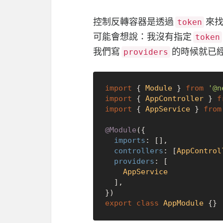
控制反轉容器是透過
來找
token
可能會想說：我沒有指定
token
我們寫
的時候就已
providers
import
 { 
Module
 } 
from
'@n
import
 { 
AppController
 } 
f
import
 { 
AppService
 } 
from
@Module
({

imports
: [],

controllers
: [
AppControl
providers
: [

AppService
  ],

export
class
AppModule