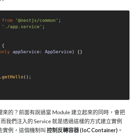
 
from
'@nestjs/common'
'./app.service'
;

 {

only
 appService: AppService
) {}

.
getHello
();

的？前面有說過當 Module 建立起來的同時，會把
我們注入的 Service 就是透過這樣的方式建立實例
些實例，這個機制叫
控制反轉容器 (IoC Container)
。