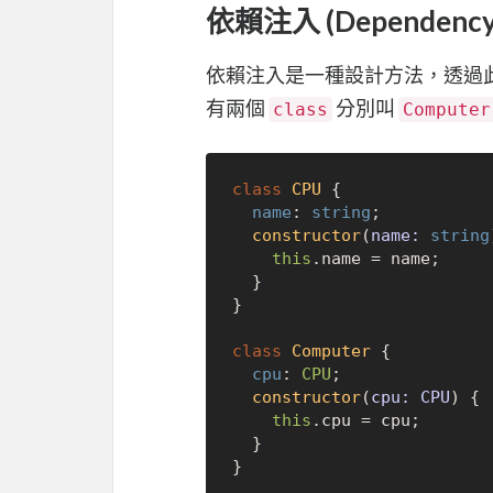
依賴注入 (Dependency I
依賴注入是一種設計方法，透過
有兩個
分別叫
class
Computer
class
CPU
 {

name
: 
string
;

constructor
(
name: 
string
this
.
name
 = name;

  }

}

class
Computer
 {

cpu
: 
CPU
;

constructor
(
cpu: CPU
) {

this
.
cpu
 = cpu;

  }
