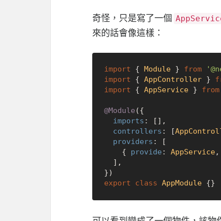
奇怪，只是寫了一個
AppServic
來的話會像這樣：
import
 { 
Module
 } 
from
'@n
import
 { 
AppController
 } 
f
import
 { 
AppService
 } 
from
@Module
({

imports
: [],

controllers
: [
AppControl
providers
: [

    { 
provide
: 
AppService
,
  ],

export
class
AppModule
可以看到變成了一個物件，該物