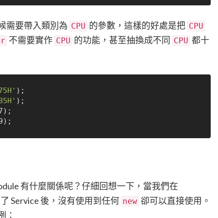
候需要帶入類別為
的參數，這樣的好處是把
CPU
CPU
不需要實作
的功能，甚至抽換成不同
都十
er
CPU
CPU
75H'
85H'
有 Module 有什麼關係呢？仔細回想一下，當我們在
了 Service 後，沒有使用到任何
卻可以直接使用。
new
例：