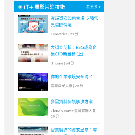
看影片追技術
看更多
雲端資安如何合規: 5 種常
見曝險情境
Cymetrics
|
23 分
大調查剖析：ESG成為企
業CIO新目標 (上)
iThome
|
64 分
你的企業環境安全嗎？
臺灣資安大會
|
28 分
多雲資料保護解決方案
Cloud Summit 臺灣雲端大會
|
29 分
智慧製造的資安堡壘：零