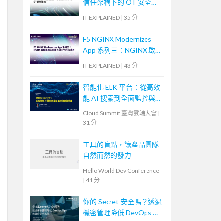
信任架構下的 OT 安全策
略
IT EXPLAINED
|
35 分
F5 NGINX Modernizes
App 系列三：NGINX 啟
動雲原生多雲
IT EXPLAINED
|
43 分
Kubernetes 應用
智能化 ELK 平台：從高效
能 AI 搜索到全面監控與
安全防護
Cloud Summit 臺灣雲端大會
|
31 分
工具的盲點，讓產品團隊
自然而然的發力
Hello World Dev Conference
|
41 分
你的 Secret 安全嗎？透過
機密管理降低 DevOps 和