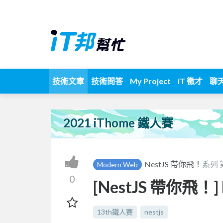
技術文章
技術問答
My Project
iT 徵才
聊
2021 iThome 鐵人賽
NestJS 帶你飛！
系列 
Modern Web
0
[NestJS 帶你飛！] D
13th鐵人賽
nestjs