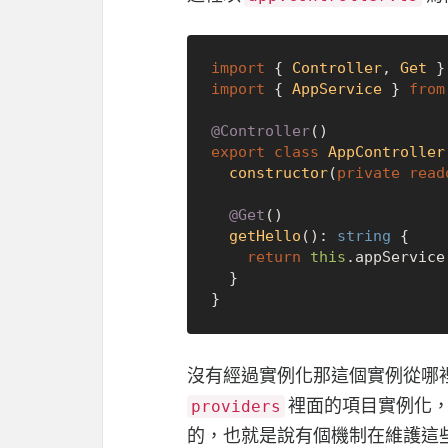
import
 { 
Controller
, 
Get
 }
import
 { 
AppService
 } 
from
@Controller
export
class
AppController
constructor
(
private
read
@Get
()

getHello
(): 
string
 {

return
this
.
appService
  }

沒有經過實例化那這個實例從哪裡來
裡面的項目實例化，而
providers
的，也就是說有個機制在維護這