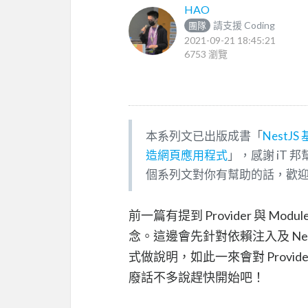
HAO
請支援 Coding
團隊
2021-09-21 18:45:21
6753 瀏覽
本系列文已出版成書「
NestJ
造網頁應用程式
」，感謝 iT 
個系列文對你有幫助的話，歡
前一篇有提到 Provider 與 M
念。這邊會先針對依賴注入及 Nest
式做說明，如此一來會對 Prov
廢話不多說趕快開始吧！