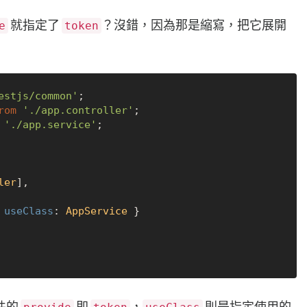
就指定了
？沒錯，因為那是縮寫，把它展開
e
token
estjs/common'
rom
'./app.controller'
'./app.service'
;

ler
],

 
useClass
: 
AppService
 }

件的
即
，
則是指定使用的