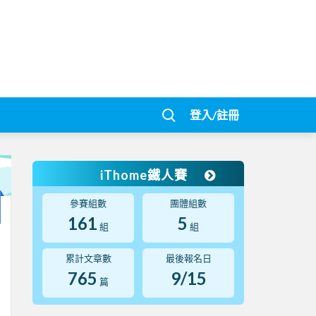
登入/註冊
iThome鐵人賽
參賽組數
團體組數
161
5
組
組
累計文章數
最後報名日
765
9/15
篇