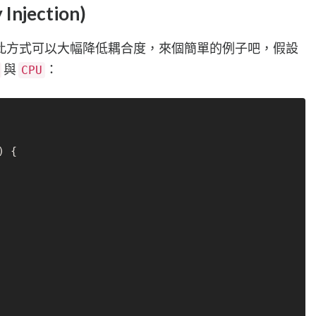
njection)
此方式可以大幅降低耦合度，來個簡單的例子吧，假設
與
：
CPU
) {
