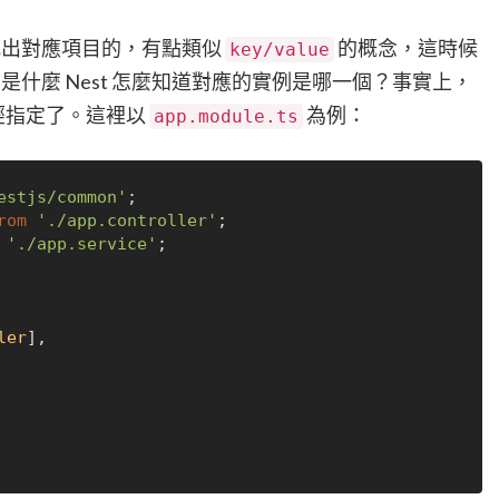
出對應項目的，有點類似
的概念，這時候
key/value
是什麼 Nest 怎麼知道對應的實例是哪一個？事實上，
經指定了。這裡以
為例：
app.module.ts
estjs/common'
rom
'./app.controller'
'./app.service'
;

ler
],
