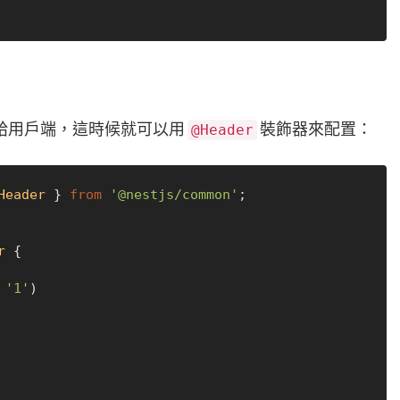
給用戶端，這時候就可以用
裝飾器來配置：
@Header
Header
 } 
from
'@nestjs/common'
;

r
 {

 
'1'
)
