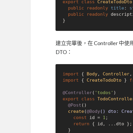
export
class
CreateTodoDto
public
readonly
title
: 
s
public
readonly
 descript
建立完畢後，在 Controller 
DTO：
import
 { 
Body
, 
Controller
,
import
 { 
CreateTodoDto
 } 
f
@Controller
(
'todos'
export
class
TodoControlle
@Post
()

create
(
@Body
() dto: Crea
const
 id = 
1
;

return
 { id, ...dto };

  }
