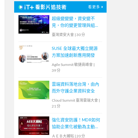
看影片追技術
看更多
超級變變變，資安變不
見，你的變更管理與組態
管理去哪裡？
臺灣資安大會
|
30 分
SUSE 全球最大獨立開源
方案加速創新應用開發
Agile Summit 敏捷高峰會
|
39 分
雲端資料落地台灣，由內
而外守護企業資料安全
Cloud Summit 臺灣雲端大會
|
21 分
強化資安防護！MDR如何
協助企業化被動為主動？
【宏碁資訊網路學堂】
ＡＥＢ大補帖
|
20 分