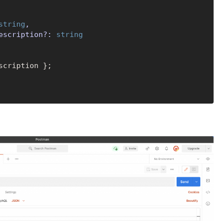
string
,

escription?: 
string
scription };
