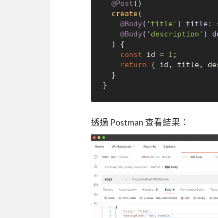
@Post
()

create
(
@Body
(
'title'
) title: 
@Body
(
'description'
) d
) {

const
 id = 
1
;

return
 { id, title, de
  }

透過 Postman 查看結果：