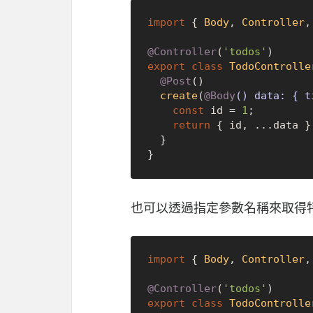
import
 { 
Body
, 
Controller
,
@Controller
(
'todos'
export
class
TodoControlle
@Post
()

create
(
@Body
() data: { t
const
 id = 
1
;

return
 { id, ...data };
  }

也可以透過指定參數名稱來取得
import
 { 
Body
, 
Controller
,
@Controller
(
'todos'
export
class
TodoControlle