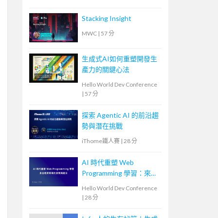
Stacking Insight
MWC
|
57 分
生成式AI如何重塑開發生
產力的關鍵心法
Hello World Dev Conference
|
57 分
探索 Agentic AI 的前沿趨
勢與潛在挑戰
iThome鐵人賽
|
28 分
AI 時代重塑 Web
Programming 學習：來自
教育現場的洞察與啟示
Hello World Dev Conference
|
28 分