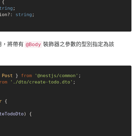
 {

tring
;

ion?: 
string
;

中使用，將帶有
裝飾器之參數的型別指定為該
@Body
 
Post
 } 
from
'@nestjs/common'
rom
'./dto/create-todo.dto'
;

r
 {

teTodoDto
) {
