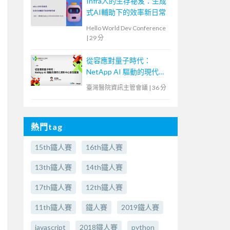
Infra人的生存祕笈：生成
式AI輔助下的效率新日常
Hello World Dev Conference
|
29 分
從容應對量子時代：
NetApp AI 驅動的現代化
資料中心安全藍圖
臺灣醫院資訊主管會議
|
36 分
熱門tag
15th鐵人賽
16th鐵人賽
13th鐵人賽
14th鐵人賽
17th鐵人賽
12th鐵人賽
11th鐵人賽
鐵人賽
2019鐵人賽
javascript
2018鐵人賽
python