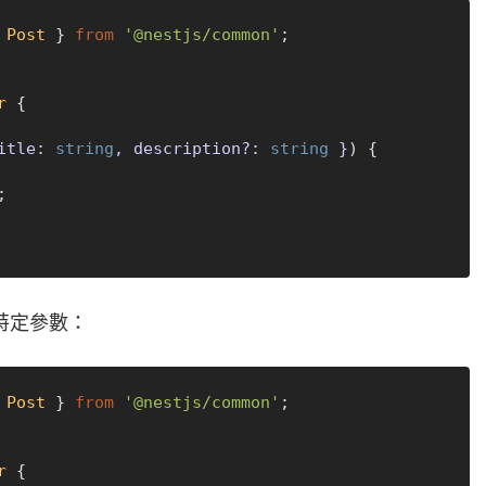
 
Post
 } 
from
'@nestjs/common'
;

r
 {

itle: 
string
, description?: 
string
 }
) {



特定參數：
 
Post
 } 
from
'@nestjs/common'
;

r
 {
