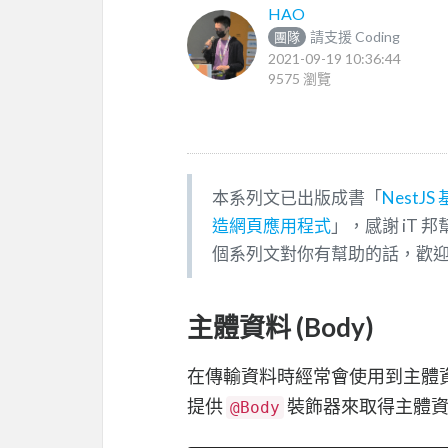
HAO
請支援 Coding
團隊
2021-09-19 10:36:44
9575 瀏覽
本系列文已出版成書「
NestJ
造網頁應用程式
」，感謝 iT 
個系列文對你有幫助的話，歡
主體資料 (Body)
在傳輸資料時經常會使用到主體
提供
裝飾器來取得主體資
@Body