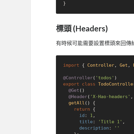
標頭 (Headers)
有時候可能需要設置標頭來回傳
import
 { 
Controller
, 
Get
, 
@Controller
(
'todos'
export
class
TodoControlle
@Get
()

@Header
(
'X-Hao-headers'
,
getAll
(
) {

return
 {

id
: 
1
,

title
: 
'Title 1'
,

description
: 
''