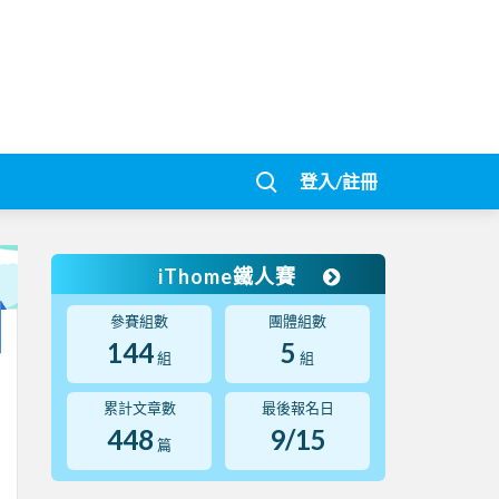
登入/註冊
iThome鐵人賽
參賽組數
團體組數
144
5
組
組
累計文章數
最後報名日
448
9/15
篇