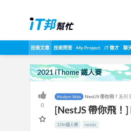
技術文章
技術問答
My Project
iT 徵才
聊
2021 iThome 鐵人賽
NestJS 帶你飛！
系列 
Modern Web
0
[NestJS 帶你飛！] DA
13th鐵人賽
nestjs