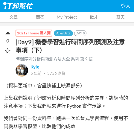
登入
文章
問答
My Project
徵才
聊天
AI & Data
DAY
9
2021 iThome 鐵人賽
0
[Day9] 機器學習進行時間序列預測及注意
事項（下）
時間序列分析與預測方法大全
系列 第
9
篇
Kyle
5 年前
‧
3756
瀏覽
（資料更新中，會盡快補上缺漏部分）
上集我們說明了迴歸分析和時間序列分析的差異、訓練時的
注意事項；下集我們就來進行 Python 實作示範。
我們會對同一份資料集，跑過一次監督式學習流程，使用不
同機器學習模型，比較他們的成效