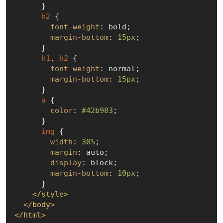
      }

h2
 {

font-weight
: bold;

margin-bottom
: 
15px
;

      }

h1
, 
h2
 {

font-weight
: normal;

margin-bottom
: 
15px
;

      }

a
 {

color
: 
#42b983
;

      }

img
 {

width
: 
30%
;

margin
: auto;

display
: block;

margin-bottom
: 
10px
;

      }

</
style
>
</
body
>
</
html
>