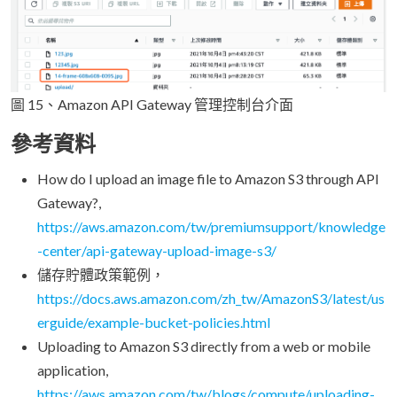
圖 15、Amazon API Gateway 管理控制台介面
參考資料
How do I upload an image file to Amazon S3 through API
Gateway?,
https://aws.amazon.com/tw/premiumsupport/knowledge
-center/api-gateway-upload-image-s3/
儲存貯體政策範例，
https://docs.aws.amazon.com/zh_tw/AmazonS3/latest/us
erguide/example-bucket-policies.html
Uploading to Amazon S3 directly from a web or mobile
application,
https://aws.amazon.com/tw/blogs/compute/uploading-