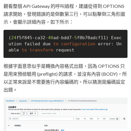
觀看整個 API Gateway 的呼叫過程，建議從得到 OPTIONS
請求開始，發現錯誤的是倒數第三行，可以點擊倒三角形圖
示，會顯示詳細內容，如下所示：
(
24
f5f845-ca32
-40
ad-bdd7
-5
f0b70adcf11) Exec
ution failed due 
to
configuration
 error: Un
able 
to
transform
根據字面意思似乎是轉換內容格式出錯，因為 OPTIONS 只
是用來預檢驗用 (preflight) 的請求，並沒有內容 (BODY)，所
以正常來說是不需要進行內容編碼的，所以猜測是編碼設定
出錯。