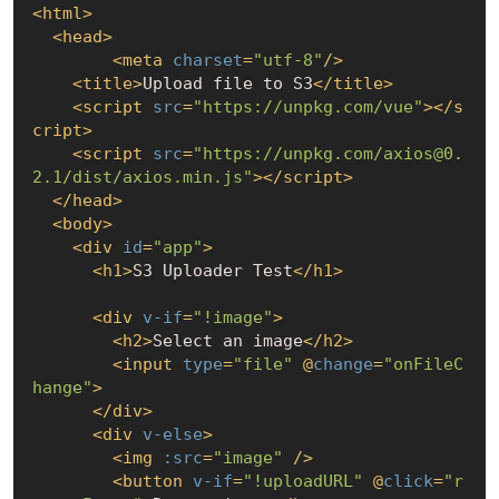
<
html
>
<
head
>
<
meta
charset
=
"utf-8"
/>
<
title
>
Upload file to S3
</
title
>
<
script
src
=
"https://unpkg.com/vue"
>
</
s
cript
>
<
script
src
=
"https://unpkg.com/axios@0.
2.1/dist/axios.min.js"
>
</
script
>
</
head
>
<
body
>
<
div
id
=
"app"
>
<
h1
>
S3 Uploader Test
</
h1
>
<
div
v-if
=
"!image"
>
<
h2
>
Select an image
</
h2
>
<
input
type
=
"file"
 @
change
=
"onFileC
hange"
>
</
div
>
<
div
v-else
>
<
img
:src
=
"image"
 />
<
button
v-if
=
"!uploadURL"
 @
click
=
"r