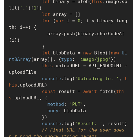
let
 binary = atob(
this
.image.sp
lit(
','
)[
1
])

let
 array = []

for
 (
var
 i = 
0
; i < binary.leng
th; i++) {

              array.push(binary.charCodeAt
(i))

            }

let
 blobData = 
new
 Blob([
new
Ui
nt8Array
(array)], {
type
: 
'image/jpeg'
})

this
.uploadURL = API_ENDPOINT + 
uploadFile

console
.log(
'Uploading to: '
, 
t
his
.uploadURL)

const
 result = 
await
 fetch(
thi
s
.uploadURL, {

method
: 
'PUT'
,

body
: blobData

            })

console
.log(
'Result: '
, result)

// Final URL for the user does
n't need the query string params