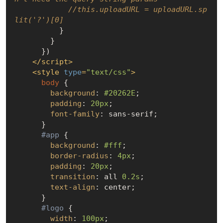
//this.uploadURL = uploadURL.sp
lit('?')[0]
          }

        }

      })

</
script
>
<
style
type
=
"text/css"
>
body
 {

background
: 
#20262E
;

padding
: 
20px
;

font-family
: sans-serif;

      }

#app
 {

background
: 
#fff
;

border-radius
: 
4px
;

padding
: 
20px
;

transition
: all 
0.2s
;

text-align
: center;

      }

#logo
 {

width
: 
100px
;
