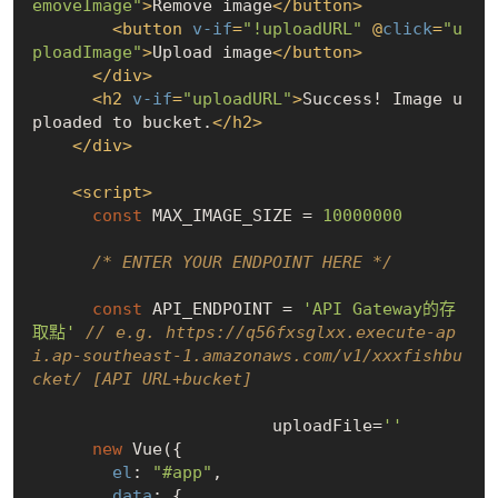
emoveImage"
>
Remove image
</
button
>
<
button
v-if
=
"!uploadURL"
 @
click
=
"u
ploadImage"
>
Upload image
</
button
>
</
div
>
<
h2
v-if
=
"uploadURL"
>
Success! Image u
ploaded to bucket.
</
h2
>
</
div
>
<
script
>
const
 MAX_IMAGE_SIZE = 
10000000
/* ENTER YOUR ENDPOINT HERE */
const
 API_ENDPOINT = 
'API Gateway的存
取點'
// e.g. https://q56fxsglxx.execute-ap
i.ap-southeast-1.amazonaws.com/v1/xxxfishbu
cket/ [API URL+bucket]
			uploadFile=
''
new
 Vue({

el
: 
"#app"
,

data
: {
