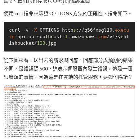
圖 2、啟用跨預存取 (CORS) 的確認畫面
使用 curl 指令來驗證 OPTIONS 方法的正確性，指令如下。
curl -v -
X
 OPTIONS http
s:
//q56fxsgl10.
execu
te
-api.ap-southeast-
1
.amazonaws.
com
/v1/yehf
ishbucket/
123
從下圖來看，送出去的請求與回應，回應部分與預期的結果
不同，是錯誤碼 500，這表示伺服器內發生錯誤，這是一個
很麻煩的事情，因為這是在雲端的托管服務，要如何除錯？