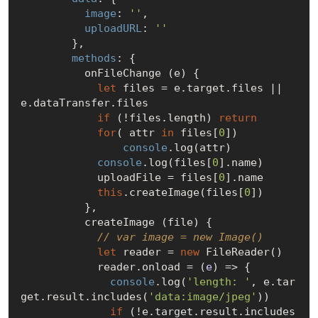
image
: 
''
,

uploadURL
: 
''
        },

methods
: {

          onFileChange (e) {

let
 files = e.target.files || 
e.dataTransfer.files

if
 (!files.length) 
return
for
( attr 
in
 files[
0
])

console
.log(attr)

console
.log(files[
0
].name)

            uploadFile = files[
0
].name

this
.createImage(files[
0
])

          },

          createImage (file) {

// var image = new Image()
let
 reader = 
new
 FileReader()

            reader.onload = 
(
e
) =>
 {

console
.log(
'length: '
, e.tar
get.result.includes(
'data:image/jpeg'
))

if
 (!e.target.result.includes