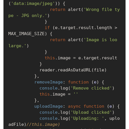
(
'data:image/jpeg'
)) {

return
 alert(
'Wrong file ty
pe - JPG only.'
)

              }

if
 (e.target.result.length > 
MAX_IMAGE_SIZE) {

return
 alert(
'Image is loo 
large.'
)

              }

this
.image = e.target.result

            }

            reader.readAsDataURL(file)

          },

removeImage
: 
function
 (
e
) 
{

console
.log(
'Remove clicked'
)

this
.image = 
''
          },

uploadImage
: 
async
function
 (
e
) 
{

console
.log(
'Upload clicked'
)

console
.log(
'Uploading: '
, uplo
adFile)
//this.image)