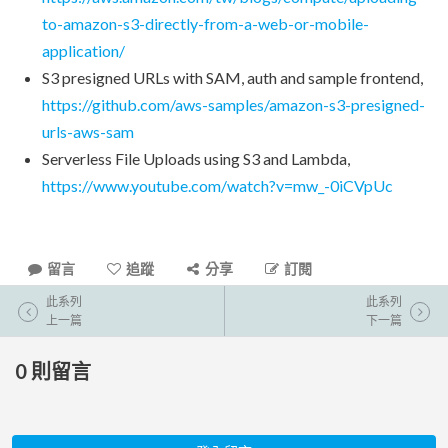
to-amazon-s3-directly-from-a-web-or-mobile-
application/
S3 presigned URLs with SAM, auth and sample frontend,
https://github.com/aws-samples/amazon-s3-presigned-
urls-aws-sam
Serverless File Uploads using S3 and Lambda,
https://www.youtube.com/watch?v=mw_-0iCVpUc
留言
追蹤
分享
訂閱
此系列
此系列
上一篇
下一篇
0
則留言