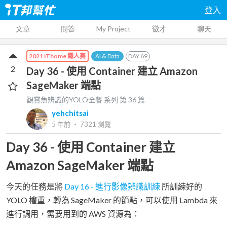
登入
文章
問答
My Project
徵才
聊天
AI & Data
DAY
69
2021 iThome 鐵人賽
2
Day 36 - 使用 Container 建立 Amazon
SageMaker 端點
觀賞魚辨識的YOLO全餐
系列 第
36
篇
yehchitsai
5 年前
‧
7321
瀏覽
Day 36 - 使用 Container 建立
Amazon SageMaker 端點
今天的任務是將
Day 16 - 進行影像辨識訓練
所訓練好的
YOLO 權重，轉為 SageMaker 的節點，可以使用 Lambda 來
進行調用，需要用到的 AWS 資源為：