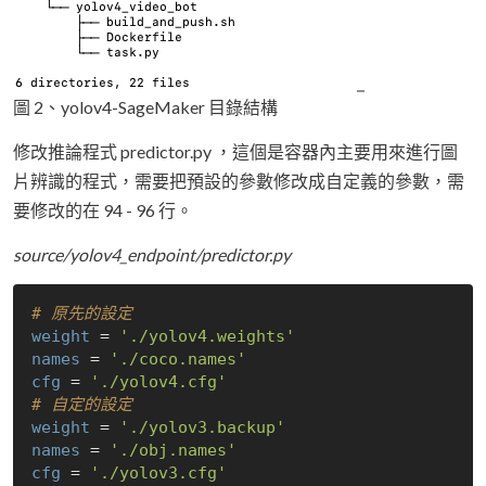
圖 2、yolov4-SageMaker 目錄結構
修改推論程式 predictor.py ，這個是容器內主要用來進行圖
片辨識的程式，需要把預設的參數修改成自定義的參數，需
要修改的在 94 - 96 行。
source/yolov4_endpoint/predictor.py
# 原先的設定
weight
 = 
'./yolov4.weights'
names
 = 
'./coco.names'
cfg
 = 
'./yolov4.cfg'
# 自定的設定
weight
 = 
'./yolov3.backup'
names
 = 
'./obj.names'
cfg
 = 
'./yolov3.cfg'