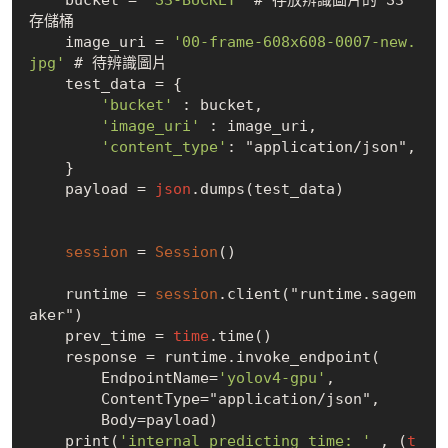
存儲桶

    image_uri = 
'00-frame-608x608-0007-new.
jpg'
 # 待辨識圖片

    test_data = {

'bucket'
 : bucket,

'image_uri'
 : image_uri,

'content_type'
: "application/json",

    }

    payload = 
json
.dumps(test_data)

session
 = 
Session
()

    runtime = 
session
.client("runtime.sagem
aker")

    prev_time = 
time
.time()

    response = runtime.invoke_endpoint(

        EndpointName=
'yolov4-gpu'
,

        ContentType="application/json",

        Body=payload)

    print(
'internal predicting time: '
 , (
t