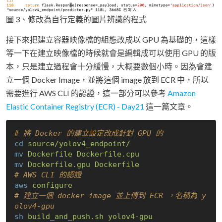
圖 3、修改為自行定義的圖片辨識的程式
接下來把建立容器映像檔的組態改成以 GPU 為基礎的，這樣
等一下在建立映像檔的時候就會是編輯成可以使用 GPU 的版
本，只是建立過程會十分緩慢，大概要數個小時。因為會建
立一個 Docker Image，並將這個 image 放到 ECR 中，所以
需要進行 AWS CLI 的認證，這一部分可以參考
Amazon
Elastic Container Registry (ECR) - Day21
這一篇文章。
# 將 Docker 的建立設定改成針對 GPU 的
cd
source/yolov4_endpoint/
mv
Dockerfile Dockerfile.cpu
mv
Dockerfile.gpu Dockerfile
# AWS CLI 的認證
aws
configure
# 建立一個 docker image 並上傳到 ECR ，名稱為 y
olov4-gpu
sh
build_and_push.sh yolov4-gpu