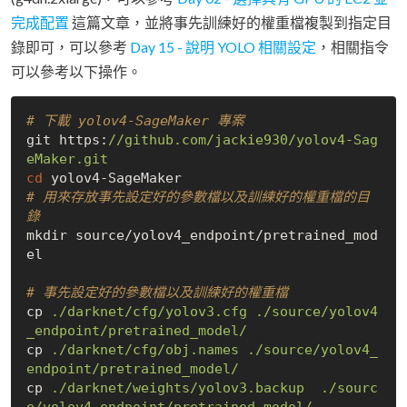
完成配置
這篇文章，並將事先訓練好的權重檔複製到指定目
錄即可，可以參考
Day 15 - 說明 YOLO 相關設定
，相關指令
可以參考以下操作。
# 下載 yolov4-SageMaker 專案
git https:
//github.com/jackie930/yolov4-Sag
eMaker.git
cd
# 用來存放事先設定好的參數檔以及訓練好的權重檔的目
錄
mkdir source/yolov4_endpoint/pretrained_mod
el

# 事先設定好的參數檔以及訓練好的權重檔
cp 
./darknet/cfg/yolov3.cfg
./source/yolov4
_endpoint/pretrained_model/
cp 
./darknet/cfg/obj.names
./source/yolov4_
endpoint/pretrained_model/
cp 
./darknet/weights/yolov3.backup
./sourc
e/yolov4_endpoint/pretrained_model/