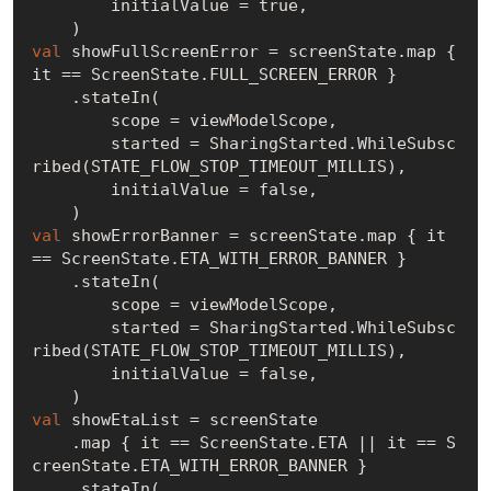
        initialValue = 
true
,

val
 showFullScreenError = screenState.map { 
it == ScreenState.FULL_SCREEN_ERROR }

    .stateIn(

        scope = viewModelScope,

        started = SharingStarted.WhileSubsc
ribed(STATE_FLOW_STOP_TIMEOUT_MILLIS),

        initialValue = 
false
,

val
 showErrorBanner = screenState.map { it 
== ScreenState.ETA_WITH_ERROR_BANNER }

    .stateIn(

        scope = viewModelScope,

        started = SharingStarted.WhileSubsc
ribed(STATE_FLOW_STOP_TIMEOUT_MILLIS),

        initialValue = 
false
,

val
 showEtaList = screenState

    .map { it == ScreenState.ETA || it == S
creenState.ETA_WITH_ERROR_BANNER }

    .stateIn(
