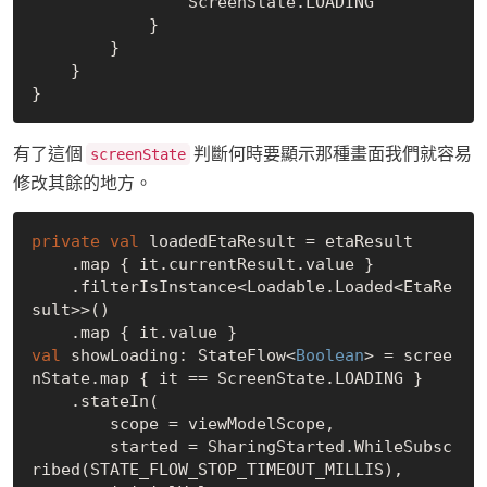
                ScreenState.LOADING

            }

        }

    }

有了這個
判斷何時要顯示那種畫面我們就容易
screenState
修改其餘的地方。
private
val
 loadedEtaResult = etaResult

    .map { it.currentResult.value }

    .filterIsInstance<Loadable.Loaded<EtaRe
sult>>()

val
 showLoading: StateFlow<
Boolean
> = scree
nState.map { it == ScreenState.LOADING }

    .stateIn(

        scope = viewModelScope,

        started = SharingStarted.WhileSubsc
ribed(STATE_FLOW_STOP_TIMEOUT_MILLIS),
