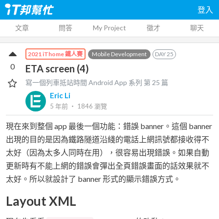
登入
文章
問答
My Project
徵才
聊天
Mobile Development
DAY
25
2021 iThome 鐵人賽
0
ETA screen (4)
寫一個列車抵站時間 Android App
系列 第
25
篇
Eric Li
5 年前
‧
1846
瀏覽
現在來到整個 app 最後一個功能：錯誤 banner。這個 banner
出現的目的是因為鐵路隧道沿綫的電話上網訊號都接收得不
太好（因為太多人同時在用），很容易出現錯誤。如果自動
更新時有不能上網的錯誤會彈出全頁錯誤畫面的話效果就不
太好。所以就設計了 banner 形式的顯示錯誤方式。
Layout XML