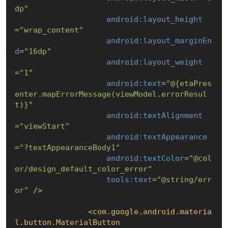
dp"
android:layout_height
=
"wrap_content"
android:layout_marginEn
d
=
"16dp"
android:layout_weight
=
"1"
android:text
=
"@{etaPres
enter.mapErrorMessage(viewModel.errorResul
t)}"
android:textAlignment
=
"viewStart"
android:textAppearance
=
"?textAppearanceBody1"
android:textColor
=
"@col
or/design_default_color_error"
tools:text
=
"@string/err
or"
 />
<
com.google.android.materia
l.button.MaterialButton