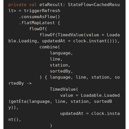
private
val
 etaResult: StateFlow<CachedResu
lt> = triggerRefresh

    .consumeAsFlow()

    .flatMapLatest {

        flowOf(

            flowOf(TimedValue(value = Loada
ble.Loading, updatedAt = clock.instant())),

            combine(

                language,

                line,

                station,

                sortedBy,

            ) { language, line, station, so
rtedBy ->

                TimedValue(

                    value = Loadable.Loaded
(getEta(language, line, station, sortedB
y)),

                    updatedAt = clock.insta
nt(),

                )
