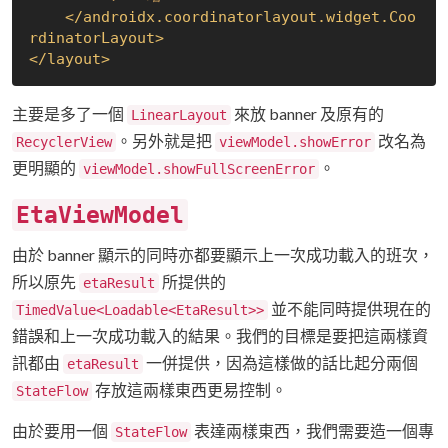
</
androidx.coordinatorlayout.widget.Coo
rdinatorLayout
>
</
layout
>
主要是多了一個
來放 banner 及原有的
LinearLayout
。另外就是把
改名為
RecyclerView
viewModel.showError
更明顯的
。
viewModel.showFullScreenError
EtaViewModel
由於 banner 顯示的同時亦都要顯示上一次成功載入的班次，
所以原先
所提供的
etaResult
並不能同時提供現在的
TimedValue<Loadable<EtaResult>>
錯誤和上一次成功載入的結果。我們的目標是要把這兩樣資
訊都由
一併提供，因為這樣做的話比起分兩個
etaResult
存放這兩樣東西更易控制。
StateFlow
由於要用一個
表達兩樣東西，我們需要造一個專
StateFlow