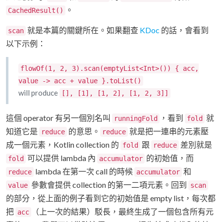
。
CachedResult()
就是本篇的關鍵所在。如果翻查
KDoc
的話，會看到
scan
以下示例：
flowOf(1, 2, 3).scan(emptyList<Int>()) { acc,
value -> acc + value }.toList()
will produce
[], [1], [1, 2], [1, 2, 3]]
這個 operator 有另一個別名叫
，看到
就
runningFold
fold
知道它是
的意思。
就是把一連串的元素壓
reduce
reduce
成一個元素，Kotlin collection 的
跟
差別就是
fold
reduce
可以提供 lambda 內
的初始值，而
fold
accumulator
lambda 在第一次 call 的時候
和
reduce
accumulator
參數會提供 collection 的第一二項元素。回到
value
scan
的部分，從上面的例子看到它的初始值是 empty list，每次都
把
（上一次的結果）駁長，最終生成了一個包含所有元
acc