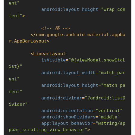
ent"
android:layout_height
=
"wrap_con
tent"
>
<!-- 略 -->
</
com.google.android.material.appba
r.AppBarLayout
>
<
LinearLayout
isVisible
=
"@{viewModel.showEtaL
ist}"
android:layout_width
=
"match_par
ent"
android:layout_height
=
"match_pa
rent"
android:divider
=
"?android:listD
ivider"
android:orientation
=
"vertical"
android:showDividers
=
"middle"
app:layout_behavior
=
"@string/ap
pbar_scrolling_view_behavior"
>