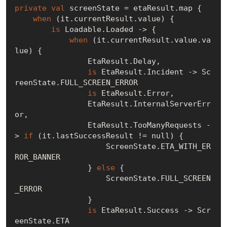
private
val
 screenState = etaResult.map {

when
 (it.currentResult.value) {

is
 Loadable.Loaded -> {

when
 (it.currentResult.value.va
lue) {

                EtaResult.Delay,

is
 EtaResult.Incident -> Sc
reenState.FULL_SCREEN_ERROR

is
 EtaResult.Error,

                EtaResult.InternalServerErr
or,

                EtaResult.TooManyRequests -
> 
if
 (it.lastSuccessResult != 
null
) {

                    ScreenState.ETA_WITH_ER
ROR_BANNER

                } 
else
 {

                    ScreenState.FULL_SCREEN
_ERROR

                }

is
 EtaResult.Success -> Scr
eenState.ETA
