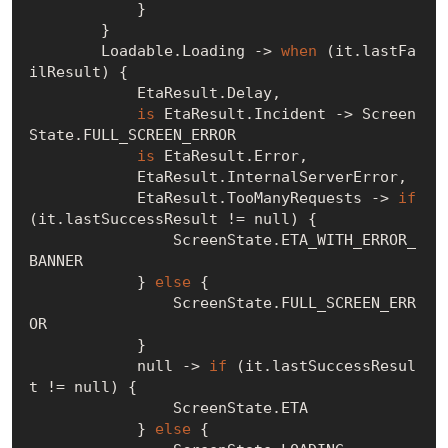
            }

        }

        Loadable.Loading -> 
when
 (it.lastFa
ilResult) {

            EtaResult.Delay,

is
 EtaResult.Incident -> Screen
State.FULL_SCREEN_ERROR

is
 EtaResult.Error,

            EtaResult.InternalServerError,

            EtaResult.TooManyRequests -> 
if
(it.lastSuccessResult != 
null
) {

                ScreenState.ETA_WITH_ERROR_
BANNER

            } 
else
 {

                ScreenState.FULL_SCREEN_ERR
OR

            }

null
 -> 
if
 (it.lastSuccessResul
t != 
null
) {

                ScreenState.ETA

            } 
else
 {
