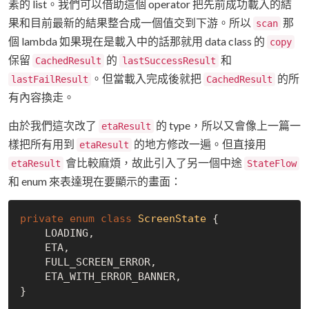
素的 list。我們可以借助這個 operator 把先前成功載入的結
果和目前最新的結果整合成一個值交到下游。所以
那
scan
個 lambda 如果現在是載入中的話那就用 data class 的
copy
保留
的
和
CachedResult
lastSuccessResult
。但當載入完成後就把
的所
lastFailResult
CachedResult
有內容換走。
由於我們這次改了
的 type，所以又會像上一篇一
etaResult
樣把所有用到
的地方修改一遍。但直接用
etaResult
會比較麻煩，故此引入了另一個中途
etaResult
StateFlow
和 enum 來表達現在要顯示的畫面：
private
enum
class
ScreenState
{

    LOADING,

    ETA,

    FULL_SCREEN_ERROR,

    ETA_WITH_ERROR_BANNER,

}
