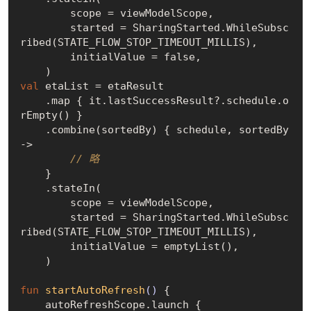
        scope = viewModelScope,

        started = SharingStarted.WhileSubsc
ribed(STATE_FLOW_STOP_TIMEOUT_MILLIS),

        initialValue = 
false
,

val
 etaList = etaResult

    .map { it.lastSuccessResult?.schedule.o
rEmpty() }

    .combine(sortedBy) { schedule, sortedBy 
->

// 略
    }

    .stateIn(

        scope = viewModelScope,

        started = SharingStarted.WhileSubsc
ribed(STATE_FLOW_STOP_TIMEOUT_MILLIS),

        initialValue = emptyList(),

    )

fun
startAutoRefresh
()
 {

    autoRefreshScope.launch {
