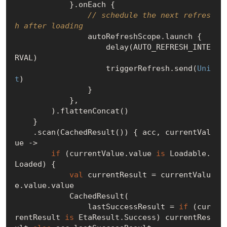
            }.onEach {

// schedule the next refres
h after loading
                autoRefreshScope.launch {

                    delay(AUTO_REFRESH_INTE
RVAL)

                    triggerRefresh.send(
Uni
t
)

                }

            },

        ).flattenConcat()

    }

    .scan(CachedResult()) { acc, currentVal
ue ->

if
 (currentValue.value 
is
 Loadable.
Loaded) {

val
 currentResult = currentValu
e.value.value

            CachedResult(

                lastSuccessResult = 
if
 (cur
rentResult 
is
 EtaResult.Success) currentRes