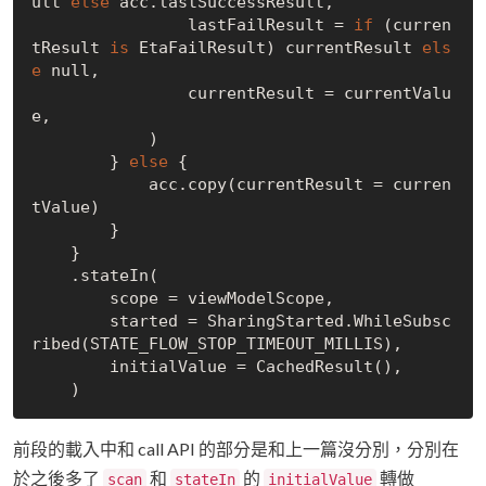
ult 
else
 acc.lastSuccessResult,

                lastFailResult = 
if
 (curren
tResult 
is
 EtaFailResult) currentResult 
els
e
null
,

                currentResult = currentValu
e,

            )

        } 
else
 {

            acc.copy(currentResult = curren
tValue)

        }

    }

    .stateIn(

        scope = viewModelScope,

        started = SharingStarted.WhileSubsc
ribed(STATE_FLOW_STOP_TIMEOUT_MILLIS),

        initialValue = CachedResult(),

前段的載入中和 call API 的部分是和上一篇沒分別，分別在
於之後多了
和
的
轉做
scan
stateIn
initialValue