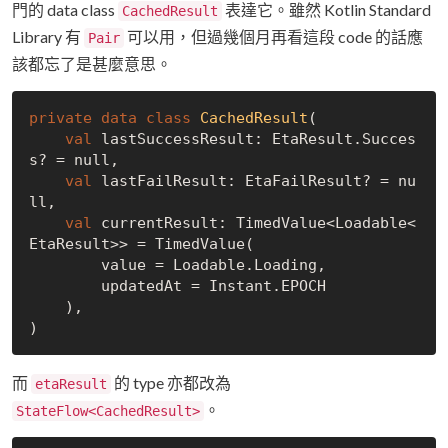
門的 data class
表達它。雖然 Kotlin Standard
CachedResult
Library 有
可以用，但過幾個月再看這段 code 的話應
Pair
該都忘了是甚麼意思。
private
data
class
CachedResult
(

val
 lastSuccessResult: EtaResult.Succes
s? = 
null
,

val
 lastFailResult: EtaFailResult? = 
nu
ll
,

val
 currentResult: TimedValue<Loadable<
EtaResult>> = TimedValue(

        value = Loadable.Loading,

        updatedAt = Instant.EPOCH

    ),

而
的 type 亦都改為
etaResult
。
StateFlow<CachedResult>