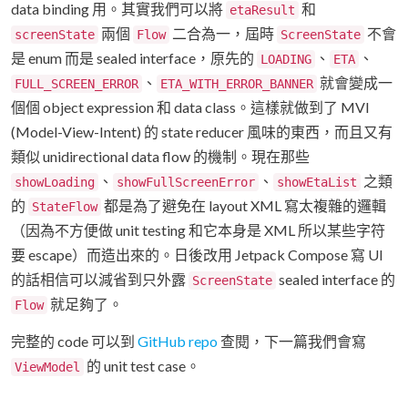
data binding 用。其實我們可以將
和
etaResult
兩個
二合為一，屆時
不會
screenState
Flow
ScreenState
是 enum 而是 sealed interface，原先的
、
、
LOADING
ETA
、
就會變成一
FULL_SCREEN_ERROR
ETA_WITH_ERROR_BANNER
個個 object expression 和 data class。這樣就做到了 MVI
(Model-View-Intent) 的 state reducer 風味的東西，而且又有
類似 unidirectional data flow 的機制。現在那些
、
、
之類
showLoading
showFullScreenError
showEtaList
的
都是為了避免在 layout XML 寫太複雜的邏輯
StateFlow
（因為不方便做 unit testing 和它本身是 XML 所以某些字符
要 escape）而造出來的。日後改用 Jetpack Compose 寫 UI
的話相信可以減省到只外露
sealed interface 的
ScreenState
就足夠了。
Flow
完整的 code 可以到
GitHub repo
查閱，下一篇我們會寫
的 unit test case。
ViewModel