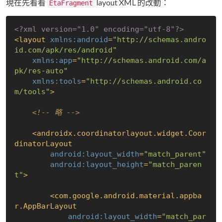
現在先看看
layout XML 的改動：
EtaFragment
<?xml version="1.0" encoding="utf-8"?>
<
layout
xmlns:android
=
"http://schemas.andro
id.com/apk/res/android"
xmlns:app
=
"http://schemas.android.com/a
pk/res-auto"
xmlns:tools
=
"http://schemas.android.co
m/tools"
>
<!-- 略 -->
<
androidx.coordinatorlayout.widget.Coor
dinatorLayout
android:layout_width
=
"match_parent"
android:layout_height
=
"match_paren
t"
>
<
com.google.android.material.appba
r.AppBarLayout
android:layout_width
=
"match_par