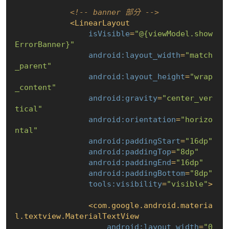
<!-- banner 部分 -->
<
LinearLayout
isVisible
=
"@{viewModel.show
ErrorBanner}"
android:layout_width
=
"match
_parent"
android:layout_height
=
"wrap
_content"
android:gravity
=
"center_ver
tical"
android:orientation
=
"horizo
ntal"
android:paddingStart
=
"16dp"
android:paddingTop
=
"8dp"
android:paddingEnd
=
"16dp"
android:paddingBottom
=
"8dp"
tools:visibility
=
"visible"
>
<
com.google.android.materia
l.textview.MaterialTextView
android:layout_width
=
"0