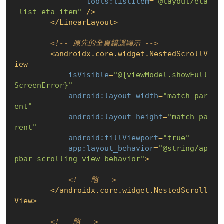
tools:listitem
=
"@layout/eta
_list_eta_item"
 />
</
LinearLayout
>
<!-- 原先的全頁錯誤顯示 -->
<
androidx.core.widget.NestedScrollV
iew
isVisible
=
"@{viewModel.showFull
ScreenError}"
android:layout_width
=
"match_par
ent"
android:layout_height
=
"match_pa
rent"
android:fillViewport
=
"true"
app:layout_behavior
=
"@string/ap
pbar_scrolling_view_behavior"
>
<!-- 略 -->
</
androidx.core.widget.NestedScroll
View
>
<!-- 略 -->