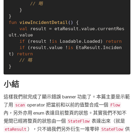
// 略
    }

fun
viewIncidentDetail
()
 {

val
 result = etaResult.value.currentRes
ult.value

if
 (result !
is
 Loadable.Loaded) 
return
if
 (result.value !
is
 EtaResult.Inciden
t) 
return
// 略
小結
這樣我們就完成了顯示錯誤 banner 功能了。本篇主要是示範
了用
operator 把當前和以前的值整合成一個
scan
Flow
內，另外亦用 enum 表達目前整頁的狀態。其實我們不知不
覺間已經將整頁的狀態由一個
表達出來（就是
StateFlow
），只不過我們另外衍生一堆零碎
供
etaResult
StateFlow