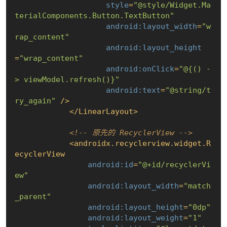
style
=
"@style/Widget.Ma
terialComponents.Button.TextButton"
android:layout_width
=
"w
rap_content"
android:layout_height
=
"wrap_content"
android:onClick
=
"@{() -
> viewModel.refresh()}"
android:text
=
"@string/t
ry_again"
 />
</
LinearLayout
>
<!-- 原先的 RecyclerView -->
<
androidx.recyclerview.widget.R
ecyclerView
android:id
=
"@+id/recyclerVi
ew"
android:layout_width
=
"match
_parent"
android:layout_height
=
"0dp"
android:layout_weight
=
"1"