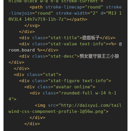
nline-block w-8 h-8 stroke-current"
>
<
path
stroke-linecap
=
"round"
stroke
-linejoin
=
"round"
stroke-width
=
"2"
d
=
"M13 1
0V3L4 14h7v7l9-11h-7z"
>
</
path
>
</
svg
>
</
div
>
<
div
class
=
"stat-title"
>
遊戲板子
</
div
>
<
div
class
=
"stat-value text-info"
>
<
%=
 @
room.board 
%>
</
div
>
<
div
class
=
"stat-desc"
>
預女獵守狼王三小狼
</
div
>
</
div
>
<
div
class
=
"stat"
>
<
div
class
=
"stat-figure text-info"
>
<
div
class
=
"avatar online"
>
<
div
class
=
"rounded-full w-14 h-1
4"
>
<
img
src
=
"http://daisyui.com/tail
wind-css-component-profile-1@56w.png"
>
</
div
>
</
div
>