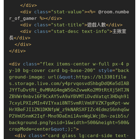
</
div
>
<
div
class
=
"stat-value"
>
<
%=
 @room.numbe
r_of_gamer 
%>
</
div
>
<
div
class
=
"stat-title"
>
遊戲人數
</
div
>
<
div
class
=
"stat-desc text-info"
>
主揪室
長
</
div
>
</
div
>
</
div
>
<
div
class
=
"flex items-center w-full px-4 p
y-10 bg-cover card bg-base-200"
style
=
"back
ground-image: url(
&quot;
https://bl3301file
s.storage.live.com/y4prvqosvdShbgDdQKe5dIAB
JYfTuDvtRt_0vMRAG4mgW5GnZvweKo2M9tRtXj5HTJN
ZBVWr0nbv16F9CxAY5vA9aYBVMTiDvdVatqt3HDqh91
7cxyLPXIzMIn4VIYxai8NTSvmRlVmUFVZK7goKpt-ww
HrXBeFJI1ZN1DKNfpW_z9kNARSXFIZc4EdmzS6nhqGw
P2VmU5nmK2Iqf-Mno9DaEmi1AvnWgLWcjBn-zeib5s/
background.png?psid=1&width=500&height=500&
cropMode=center
&quot;
);"
>
<
div
class
=
"card glass lg:card-side text-