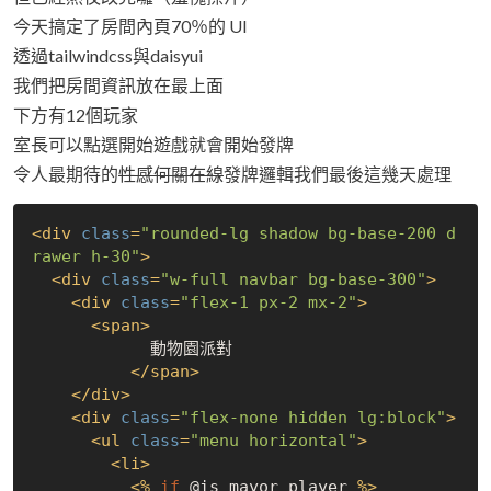
今天搞定了房間內頁70％的 UI
透過tailwindcss與daisyui
我們把房間資訊放在最上面
下方有12個玩家
室長可以點選開始遊戲就會開始發牌
令人最期待的
性感何關在線
發牌邏輯我們最後這幾天處理
<
div
class
=
"rounded-lg shadow bg-base-200 d
rawer h-30"
>
<
div
class
=
"w-full navbar bg-base-300"
>
<
div
class
=
"flex-1 px-2 mx-2"
>
<
span
>
            動物園派對

</
span
>
</
div
>
<
div
class
=
"flex-none hidden lg:block"
>
<
ul
class
=
"menu horizontal"
>
<
li
>
<
%
if
 @is_mayor_player 
%>