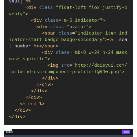
seat|
%>
<
div
class
=
"float-left flex justify-e
venly"
>
<
div
class
=
"m-6 indicator"
>
<
div
class
=
"avatar"
>
<
span
class
=
"indicator-item ind
icator-start badge badge-secondary"
>
<
%=
 sea
t.number 
%>
</
span
>
<
div
class
=
"mb-8 w-24 h-24 mask 
mask-squircle"
>
<
img
src
=
"http://daisyui.com/
tailwind-css-component-profile-1@94w.png"
>
</
div
>
</
div
>
</
div
>
</
div
>
<
%
end
%>
</
div
>
</
div
>