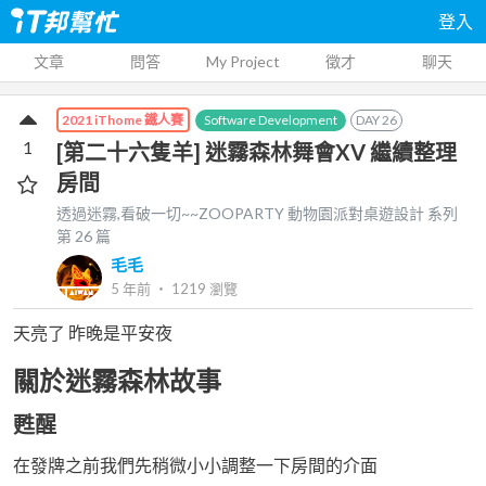
登入
文章
問答
My Project
徵才
聊天
Software Development
DAY
26
2021 iThome 鐵人賽
1
[第二十六隻羊] 迷霧森林舞會XV 繼續整理
房間
透過迷霧,看破一切~~ZOOPARTY 動物園派對桌遊設計
系列
第
26
篇
毛毛
5 年前
‧
1219
瀏覽
天亮了 昨晚是平安夜
關於迷霧森林故事
甦醒
在發牌之前我們先稍微小小調整一下房間的介面