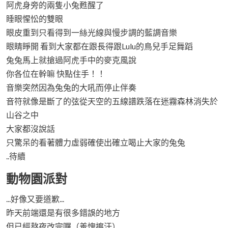
阿虎身旁的兩隻小兔甦醒了
睡眼惺忪的雙眼
眼皮重到只看得到一絲光線與慢步調的藍調音樂
眼睛睜開 看到大家都在跟長得跟Lulu的鳥兒手足舞蹈
兔兔馬上就搶過阿虎手中的麥克風說
你各位在幹嘛 快點住手！！
音樂突然因為兔兔的大吼而停止伴奏
音符就像是斷了的弦從天空的五線譜跌落在迷霧森林消失於
山谷之中
大家都沒說話
只驚呆的看著體力虛弱確使出確立喝止大家的兔兔
..待續
動物園派對
...好像又要道歉...
昨天前端還是有很多錯誤的地方
但已經熬夜改完囉（羞愧擦汗）