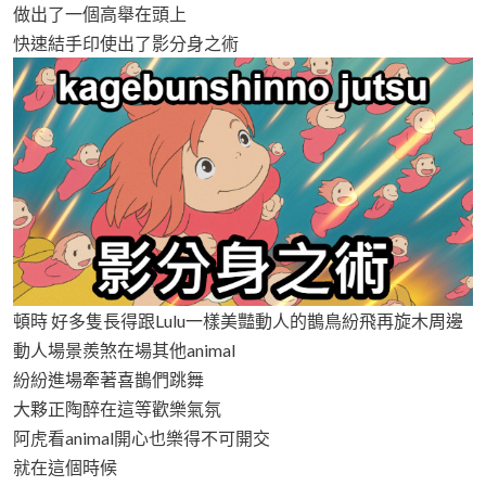
做出了一個高舉在頭上
快速結手印使出了影分身之術
頓時 好多隻長得跟Lulu一樣美豔動人的鵲鳥紛飛再旋木周邊
動人場景羨煞在場其他animal
紛紛進場牽著喜鵲們跳舞
大夥正陶醉在這等歡樂氣氛
阿虎看animal開心也樂得不可開交
就在這個時候