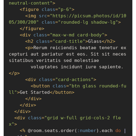
neutral-content"
>
<
figure
class
=
"p-6"
>
<
img
src
=
"https://picsum.photos/id/10
05/300/200"
class
=
"rounded-lg shadow-lg"
>
</
figure
>
<
div
class
=
"max-w-md card-body"
>
<
h2
class
=
"card-title"
>
Glass
</
h2
>
<
p
>
Rerum reiciendis beatae tenetur ex
cepturi aut pariatur est eos. Sit sit neces
sitatibus veritatis sed molestiae

        voluptates incidunt iure sapiente.
</
p
>
<
div
class
=
"card-actions"
>
<
button
class
=
"btn glass rounded-fu
ll"
>
Get Started
</
button
>
</
div
>
</
div
>
</
div
>
<
div
class
=
"grid w-full grid-cols-2 fle
x"
>
<
%
 @room.seats.order(
:number
).each 
do
|