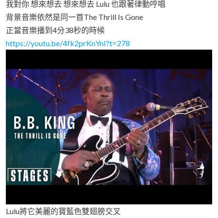
我對你 想來想去 想來想去 Lulu 也跟著律動哼唱
背景音樂依然是同一首The Thrill Is Gone
正當音樂播到4分38秒的時候
https://youtu.be/4fk2prKnYnI?t=278
Lulu將它美麗的寶藍色雙翅膀交叉