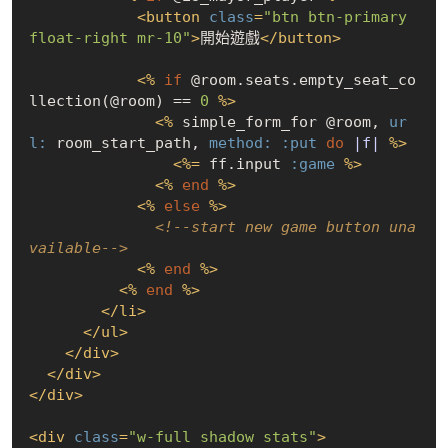
<
button
class
=
"btn btn-primary 
float-right mr-10"
>
開始遊戲
</
button
>
<
%
if
 @room.seats.empty_seat_co
llection(@room) == 
0
%>
<
%
 simple_form_for @room, 
ur
l:
 room_start_path, 
method:
:put
do
|f|
%>
<
%=
 ff.input 
:game
%>
<
%
end
%>
<
%
else
%>
<!--start new game button una
vailable-->
<
%
end
%>
<
%
end
%>
</
li
>
</
ul
>
</
div
>
</
div
>
</
div
>
<
div
class
=
"w-full shadow stats"
>