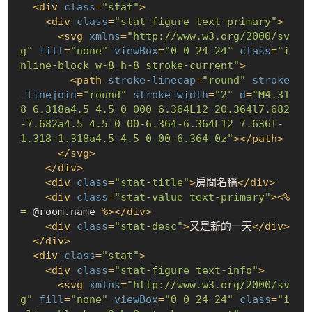
<
div
class
=
"stat"
>
<
div
class
=
"stat-figure text-primary"
>
<
svg
xmlns
=
"http://www.w3.org/2000/sv
g"
fill
=
"none"
viewBox
=
"0 0 24 24"
class
=
"i
nline-block w-8 h-8 stroke-current"
>
<
path
stroke-linecap
=
"round"
stroke
-linejoin
=
"round"
stroke-width
=
"2"
d
=
"M4.31
8 6.318a4.5 4.5 0 000 6.364L12 20.364l7.682
-7.682a4.5 4.5 0 00-6.364-6.364L12 7.636l-
1.318-1.318a4.5 4.5 0 00-6.364 0z"
>
</
path
>
</
svg
>
</
div
>
<
div
class
=
"stat-title"
>
房間名稱
</
div
>
<
div
class
=
"stat-value text-primary"
>
<
%
=
 @room.name 
%>
</
div
>
<
div
class
=
"stat-desc"
>
又是新的一天
</
div
>
</
div
>
<
div
class
=
"stat"
>
<
div
class
=
"stat-figure text-info"
>
<
svg
xmlns
=
"http://www.w3.org/2000/sv
g"
fill
=
"none"
viewBox
=
"0 0 24 24"
class
=
"i