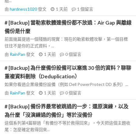
組...
由
hardness1020
發文
1 天前
1
個留言
# [Backup] 當勒索軟體連備份都不放過：Air Gap 與離線
備份是什麼
前面幾篇提過一個殘酷的現實：現在的勒索軟體攻擊，第一個目標
往往不是你的正式資料，...
由
RainPan
發文
1 天前
0
個留言
# [Backup] 為什麼備份設備可以塞進 30 倍的資料？聊聊
重複資料刪除（Deduplication）
如果你看過企業級備份設備（例如 Dell PowerProtect DD 系列）...
由
RainPan
發文
1 天前
0
個留言
# [Backup] 備份界最常被跳過的一步：還原演練，以及
為什麼「沒演練過的備份」等於沒備份
這個系列第4篇聊過「有備份不等於救得回來」，今天把這個主題收
尾：怎麼確定救得回來...