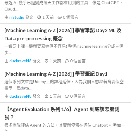
最近 AI 幾乎已經變成每天工作都會用到的工具。像是 ChatGPT、
Claud...
由
nlstudio
發文
1 天前
0
個留言
[Machine Learning A-Z [2026] ] 學習筆記 Day2 ML 及
Data pre-processing 概念
一邊要上課一邊還要寫這個不容易! 整個machine learning分成三個
步...
由
duckravel48
發文
1 天前
0
個留言
[Machine Learning A-Z [2026] ] 學習筆記 Day1
這個系列文章是Udemy上的課程延伸，因為我個人想趁著育嬰假空
檔學一點data...
由
duckravel48
發文
1 天前
0
個留言
【Agent Evaluation 系列 1/6】Agent 到底該怎麼測
試？
很多團隊評估 Agent 的方法，其實還停留在評估 Chatbot。 準備一