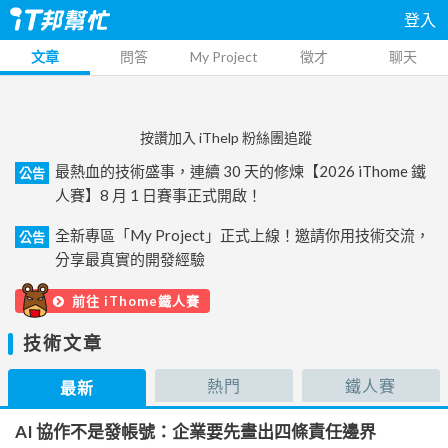
登入
文章
問答
My Project
徵才
聊天
按讚加入 iThelp 粉絲團追蹤
最熱血的技術盛事，連續 30 天的修煉【2026 iThome 鐵
公告
人賽】8 月 1 日賽事正式開啟！
全新專區「My Project」正式上線！邀請你用技術交流，
公告
分享最真實的開發經驗
前往 iThome鐵人賽
技術文章
熱門
鐵人賽
最新
AI 協作不是發帳號：企業要先畫出四條責任邊界