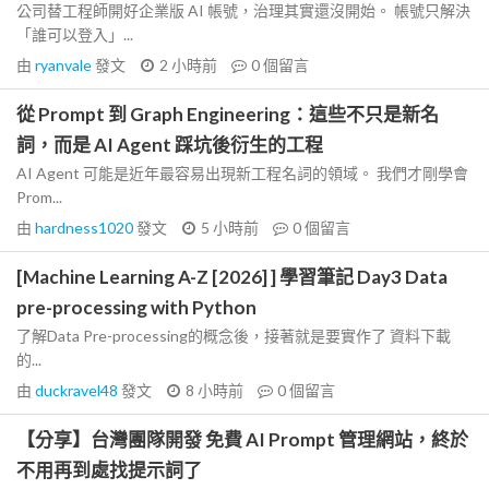
公司替工程師開好企業版 AI 帳號，治理其實還沒開始。 帳號只解決
「誰可以登入」...
由
ryanvale
發文
2 小時前
0
個留言
從 Prompt 到 Graph Engineering：這些不只是新名
詞，而是 AI Agent 踩坑後衍生的工程
AI Agent 可能是近年最容易出現新工程名詞的領域。 我們才剛學會
Prom...
由
hardness1020
發文
5 小時前
0
個留言
[Machine Learning A-Z [2026] ] 學習筆記 Day3 Data
pre-processing with Python
了解Data Pre-processing的概念後，接著就是要實作了 資料下載
的...
由
duckravel48
發文
8 小時前
0
個留言
【分享】台灣團隊開發 免費 AI Prompt 管理網站，終於
不用再到處找提示詞了