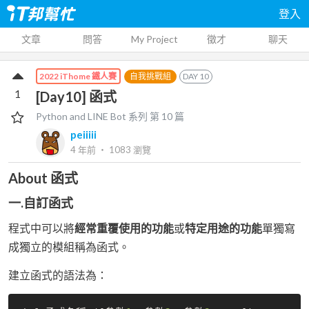
登入
文章
問答
My Project
徵才
聊天
自我挑戰組
DAY
10
2022 iThome 鐵人賽
1
[Day10] 函式
Python and LINE Bot
系列 第
10
篇
peiiiii
4 年前
‧
1083
瀏覽
About 函式
一.自訂函式
程式中可以將
經常重覆使用的功能
或
特定用途的功能
單獨寫
成獨立的模組稱為函式。
建立函式的語法為：