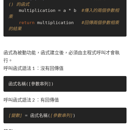
() 的函式
    multiplication = a * b  
#傳入的兩個參數相
乘
return
 multiplication   
#回傳兩個參數相乘
的結果
函式為被動功能，函式建立後，必須由主程式呼叫才會執
行。
呼叫函式語法 1 ：沒有回傳值
函式名稱(
[參數串列]
呼叫函式語法 2 ：有回傳值
[變數]
 = 函式名稱(
[參數串列]