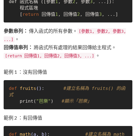
def 函式名稱 ([參數
1
, 參數
2
, 參數
3
, ...]):

    程式區塊

    [
return
 回傳值
1
, 回傳值
2
, 回傳值
3
參數串列：
傳入函式的所有參數。
[參數1, 參數2, 參數3,
。
...]
回傳值串列：
將函式所有處理的結果回傳給主程式。
。
[return 回傳值1, 回傳值2, 回傳值3, ...]
範例 1 ：沒有回傳值
def
fruits
()
:
#建立名稱為 fruits() 的函
式
    print(
"芭樂"
)   
#顯示「芭樂」
範例 2 ：有回傳值
def
math
(a, b)
:             
#建立名稱為 math