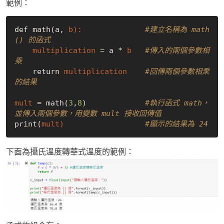
範例：
def math(a, 
b): 
#建立名稱為 math
() 的函式
multiplication 
= a * 
b 
#傳入的兩個參數相
乘
    return 
multiplication 
#回傳兩個參數相乘
的結果
mult 
= math(
3
,
8
)             
#執行函式 math，
並傳入兩個參數，用變數 mult 接收回傳值
print(
mult) 
#顯示的結果為 24
下面為攝氏溫度轉華式溫度的範例：